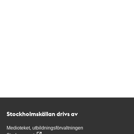
Kontakt
Stockholmskällan
Stockholmskällan drivs av
Medioteket, utbildningsförvaltningen