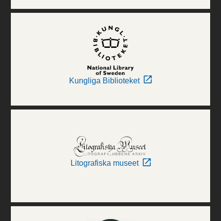
Kungliga Biblioteket
Litografiska museet