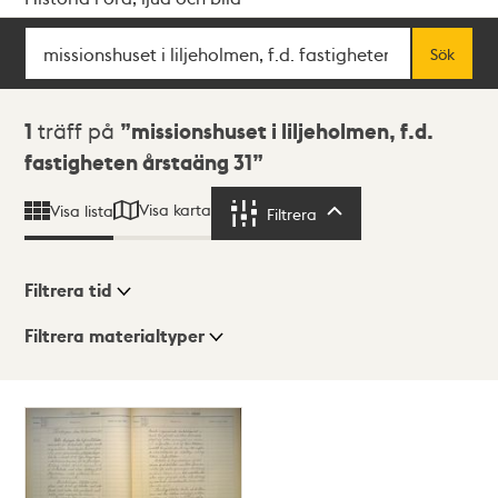
Sök
Fritextsök
Sök
Sökresultat
1
träff på
missionshuset i liljeholmen, f.d.
fastigheten årstaäng 31
Visa karta
Visa lista
Filtrera
Filtrera
Filtrera tid
Filtrera materialtyper
Visningsläge
Totalt
1
träffar
Lista
Karta