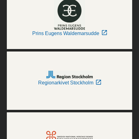
Prins Eugens Waldemarsudde
Regionarkivet Stockholm