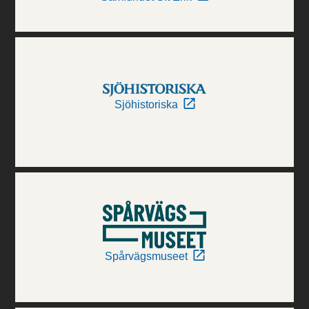
Sjöhistoriska
Spårvägsmuseet