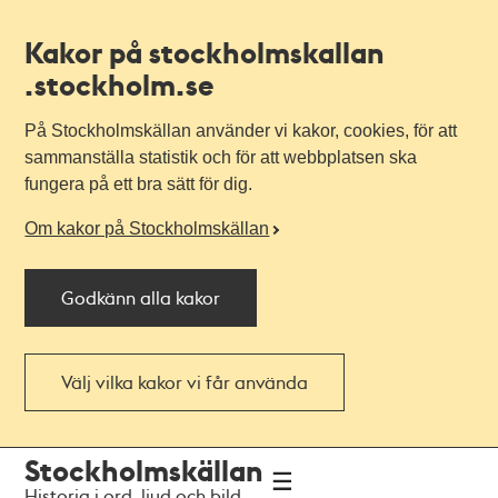
Kakor på stockholmskallan
.stockholm.se
På Stockholmskällan använder vi kakor, cookies, för att
sammanställa statistik och för att webbplatsen ska
fungera på ett bra sätt för dig.
Om kakor på Stockholmskällan
Godkänn alla kakor
Välj vilka kakor vi får använda
Till
Till
Stockholmskällan
navigationen
huvudinnehållet
Historia i ord, ljud och bild