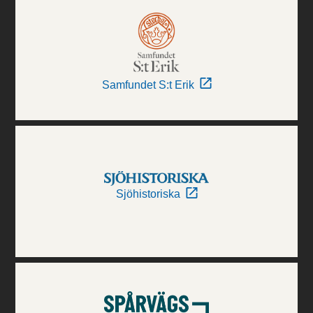
Samfundet S:t Erik
Sjöhistoriska