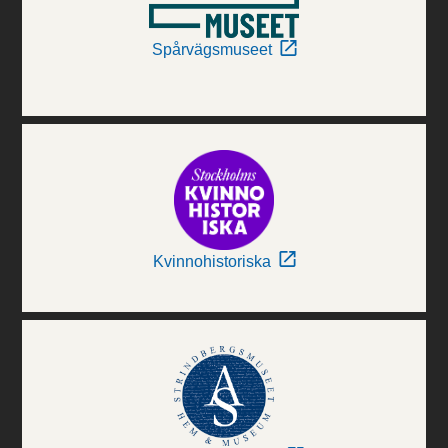
Spårvägsmuseet
Kvinnohistoriska