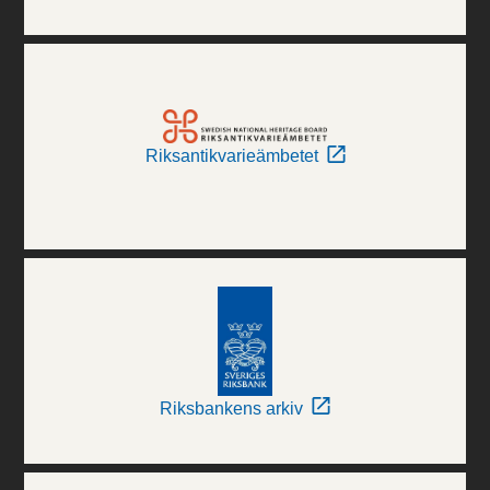
Riksantikvarieämbetet
Riksbankens arkiv