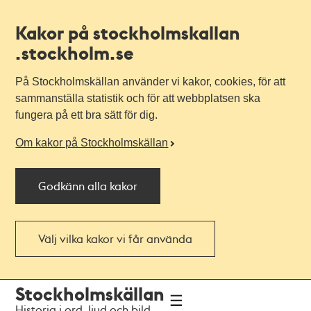
Kakor på stockholmskallan
.stockholm.se
På Stockholmskällan använder vi kakor, cookies, för att
sammanställa statistik och för att webbplatsen ska
fungera på ett bra sätt för dig.
Om kakor på Stockholmskällan
Godkänn alla kakor
Välj vilka kakor vi får använda
Till
Till
Stockholmskällan
navigationen
huvudinnehållet
Historia i ord, ljud och bild