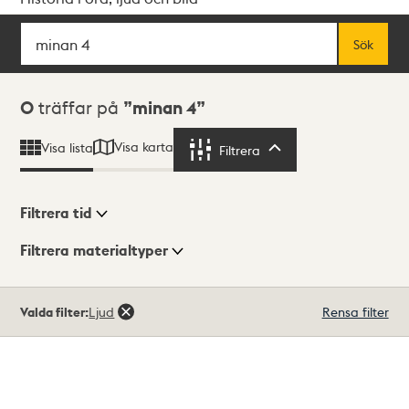
Sök
Fritextsök
Sök
Sökresultat
0
träffar på
minan 4
Visa karta
Visa lista
Filtrera
Filtrera
Filtrera tid
Filtrera materialtyper
Visningsläge
Totalt
Valda filter:
Ljud
Rensa filter
0
träffar
Lista
Karta