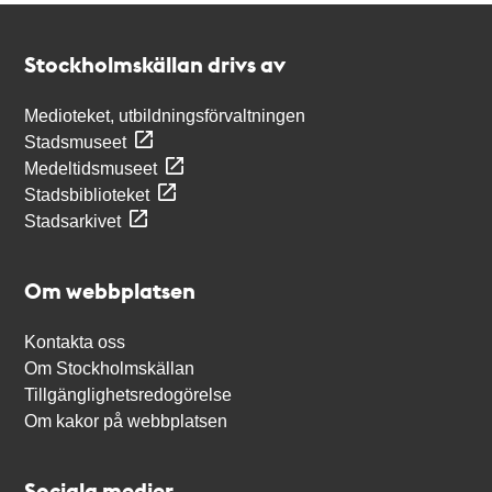
Kontakt
Stockholmskällan
Stockholmskällan drivs av
Medioteket, utbildningsförvaltningen
Stadsmuseet
Medeltidsmuseet
Stadsbiblioteket
Stadsarkivet
Om webbplatsen
Kontakta oss
Om Stockholmskällan
Tillgänglighetsredogörelse
Om kakor på webbplatsen
Sociala medier