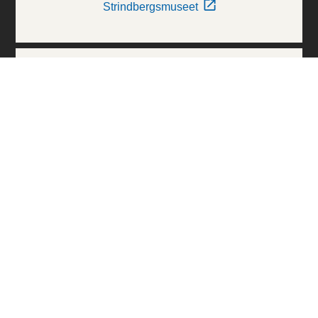
Strindbergsmuseet
Thielska Galleriet
Världskulturmuseerna