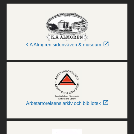
K A Almgren sidenväveri & museum
Arbetarrörelsens arkiv och bibliotek