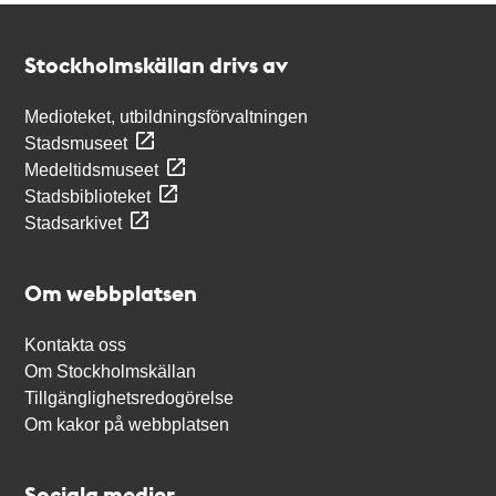
Kontakt
Stockholmskällan
Stockholmskällan drivs av
Medioteket, utbildningsförvaltningen
Stadsmuseet
Medeltidsmuseet
Stadsbiblioteket
Stadsarkivet
Om webbplatsen
Kontakta oss
Om Stockholmskällan
Tillgänglighetsredogörelse
Om kakor på webbplatsen
Sociala medier