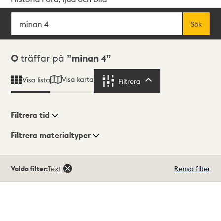
Sök
Fritextsök
Sök
Sökresultat
0
träffar på
minan 4
Visa karta
Visa lista
Filtrera
Filtrera
Filtrera tid
Filtrera materialtyper
Visningsläge
Totalt
Valda filter:
Text
Rensa filter
0
träffar
Lista
Karta