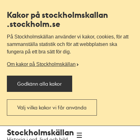
Kakor på stockholmskallan
.stockholm.se
På Stockholmskällan använder vi kakor, cookies, för att
sammanställa statistik och för att webbplatsen ska
fungera på ett bra sätt för dig.
Om kakor på Stockholmskällan
Godkänn alla kakor
Välj vilka kakor vi får använda
Till
Till
Stockholmskällan
navigationen
huvudinnehållet
Historia i ord, ljud och bild