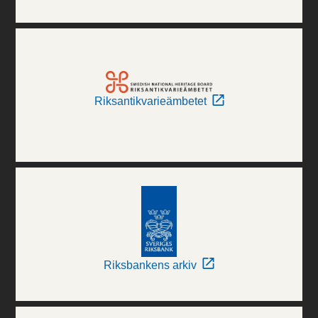
Riksantikvarieämbetet
Riksbankens arkiv