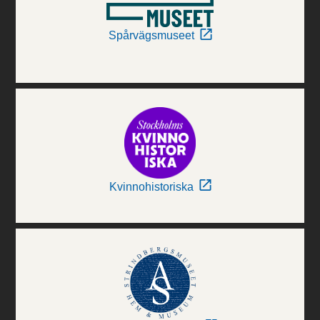
Spårvägsmuseet
Kvinnohistoriska