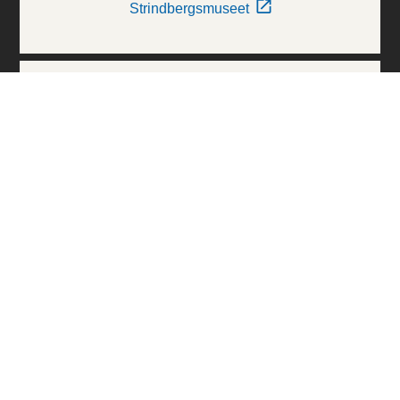
Strindbergsmuseet
Thielska Galleriet
Världskulturmuseerna