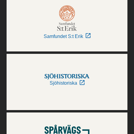
Samfundet S:t Erik
Sjöhistoriska