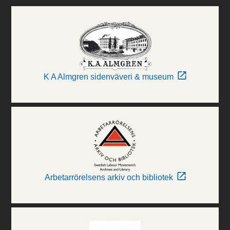
K A Almgren sidenväveri & museum
Arbetarrörelsens arkiv och bibliotek