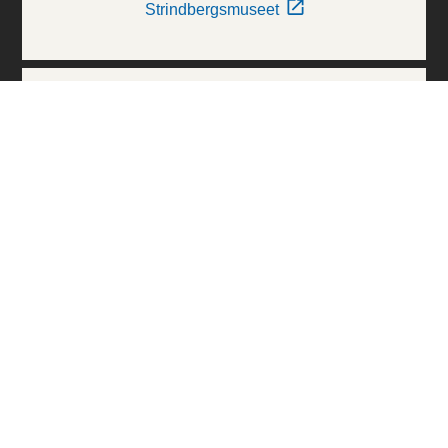
Strindbergsmuseet
Thielska Galleriet
Världskulturmuseerna