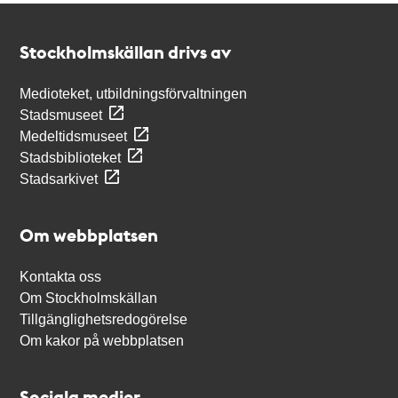
Kontakt
Stockholmskällan
Stockholmskällan drivs av
Medioteket, utbildningsförvaltningen
Stadsmuseet
Medeltidsmuseet
Stadsbiblioteket
Stadsarkivet
Om webbplatsen
Kontakta oss
Om Stockholmskällan
Tillgänglighetsredogörelse
Om kakor på webbplatsen
Sociala medier