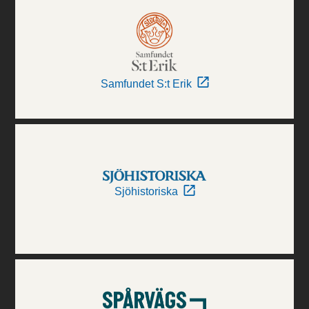
Samfundet S:t Erik
Sjöhistoriska