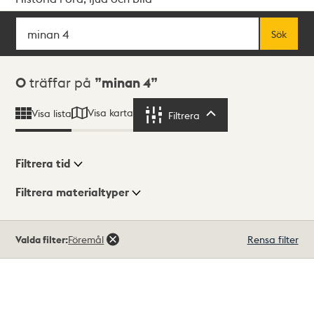
Sök
Fritextsök
Sök
Sökresultat
0
träffar på
minan 4
Visa karta
Visa lista
Filtrera
Filtrera
Filtrera tid
Filtrera materialtyper
Visningsläge
Totalt
Valda filter:
Föremål
Rensa filter
0
träffar
Lista
Karta