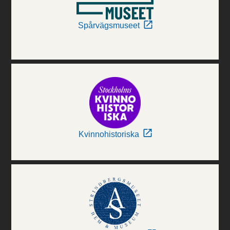
Spårvägsmuseet
Kvinnohistoriska