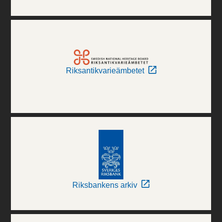
Riksantikvarieämbetet
Riksbankens arkiv