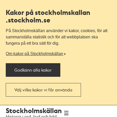
Kakor på stockholmskallan
.stockholm.se
På Stockholmskällan använder vi kakor, cookies, för att
sammanställa statistik och för att webbplatsen ska
fungera på ett bra sätt för dig.
Om kakor på Stockholmskällan
Godkänn alla kakor
Välj vilka kakor vi får använda
Till
Till
Stockholmskällan
navigationen
huvudinnehållet
Historia i ord, ljud och bild