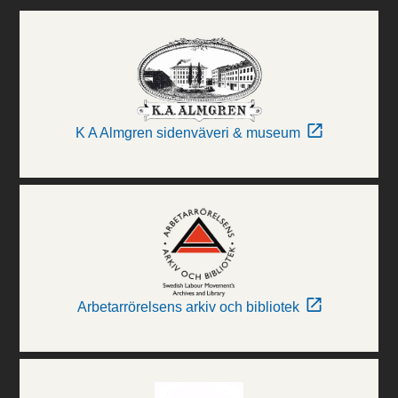
K A Almgren sidenväveri & museum
Arbetarrörelsens arkiv och bibliotek