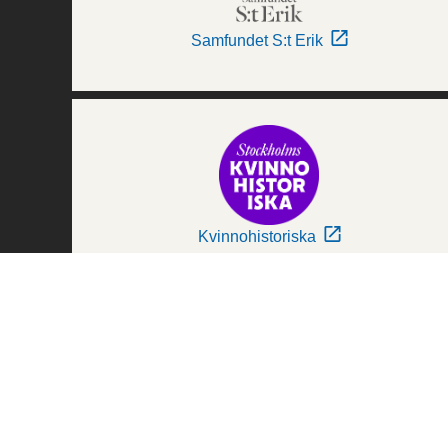
Samfundet S:t Erik
Kvinnohistoriska
Världskulturmuseerna