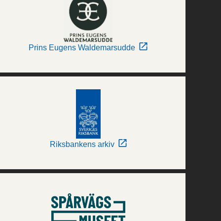
Prins Eugens Waldemarsudde
Riksbankens arkiv