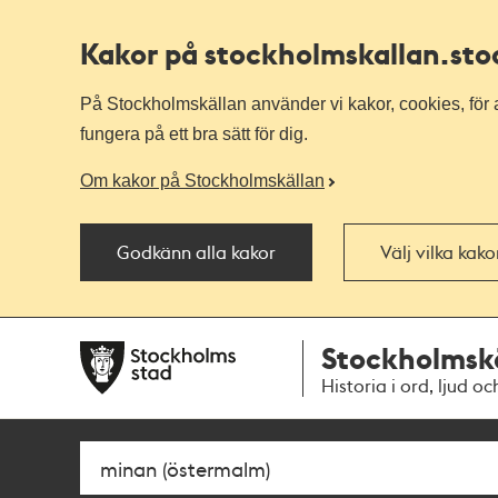
Kakor på stockholmskallan
.st
På Stockholmskällan använder vi kakor, cookies, för a
fungera på ett bra sätt för dig.
Om kakor på Stockholmskällan
Godkänn alla kakor
Välj vilka kak
Till
Till
Stockholmsk
navigationen
huvudinnehållet
Historia i ord, ljud oc
Sök
Fritextsök