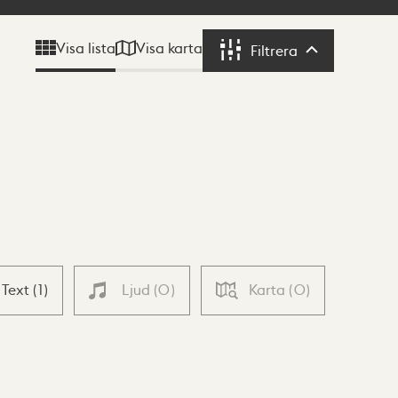
Visa karta
Visa lista
Filtrera
Filtrera
Text
(
1
)
Ljud
(
0
)
Karta
(
0
)