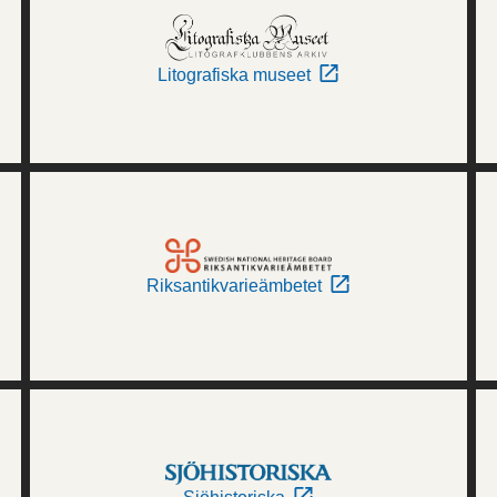
Litografiska museet
Riksantikvarieämbetet