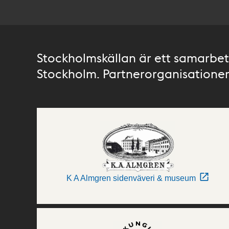
Stockholmskällan är ett samarbete
Stockholm. Partnerorganisationer 
K A Almgren sidenväveri & museum