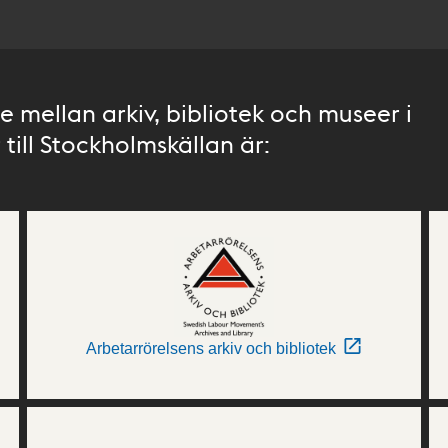
 mellan arkiv, bibliotek och museer i
till Stockholmskällan är:
Arbetarrörelsens arkiv och bibliotek