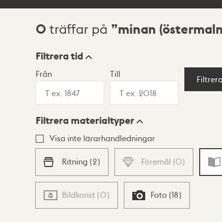
0
minan (östermal
träffar på
Sökresultat
Filtrera tid
Från
Till
Visningsläge
Filtrer
Filtrera materialtyper
Lista
Karta
Visa inte lärarhandledningar
Ritning
(
2
)
Föremål
(
0
)
Bildkonst
(
0
)
Foto
(
18
)