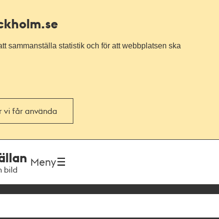
ockholm.se
tt sammanställa statistik och för att webbplatsen ska
or vi får använda
ällan
Meny
h bild