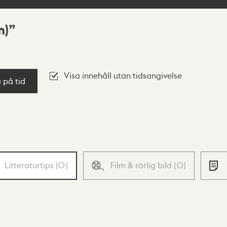
m)
Visa innehåll utan tidsangivelse
a på tid
Litteraturtips
(
0
)
Film & rörlig bild
(
0
)