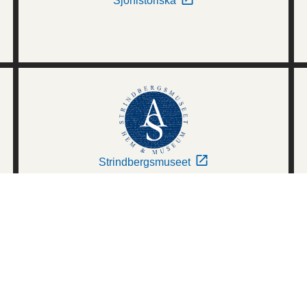
Sjöhistoriska
Strindbergsmuseet