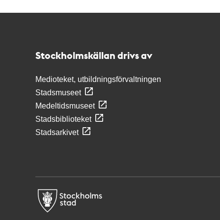
Kontakt
Stockholmskällan
Stockholmskällan drivs av
Medioteket, utbildningsförvaltningen
Stadsmuseet
Medeltidsmuseet
Stadsbiblioteket
Stadsarkivet