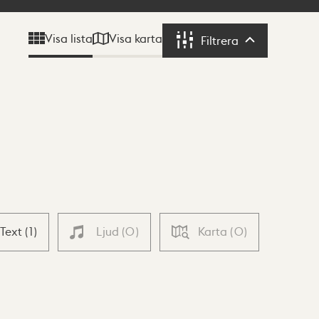
Visa karta
Visa lista
Filtrera
Filtrera
Text
(
1
)
Ljud
(
0
)
Karta
(
0
)