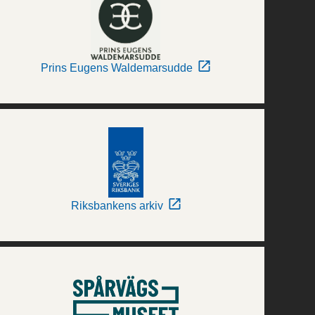
Prins Eugens Waldemarsudde
Riksbankens arkiv