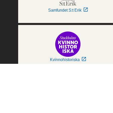
Samfundet S:t Erik
Kvinnohistoriska
Världskulturmuseerna