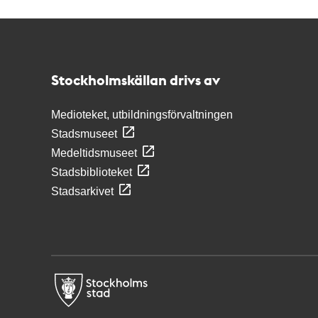
Kontakt
Stockholmskällan
Stockholmskällan drivs av
Medioteket, utbildningsförvaltningen
Stadsmuseet
Medeltidsmuseet
Stadsbiblioteket
Stadsarkivet