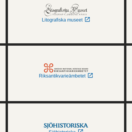
Litografiska museet
Riksantikvarieämbetet