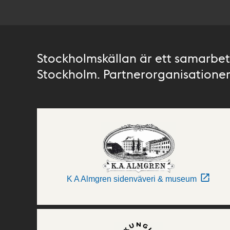
Stockholmskällan är ett samarbete
Stockholm. Partnerorganisationer 
K A Almgren sidenväveri & museum