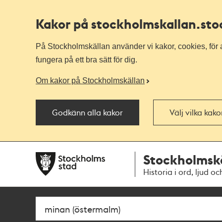
Kakor på stockholmskallan
.st
På Stockholmskällan använder vi kakor, cookies, för a
fungera på ett bra sätt för dig.
Om kakor på Stockholmskällan
Godkänn alla kakor
Välj vilka kak
Till
Till
Stockholmsk
navigationen
huvudinnehållet
Historia i ord, ljud oc
Sök
Fritextsök