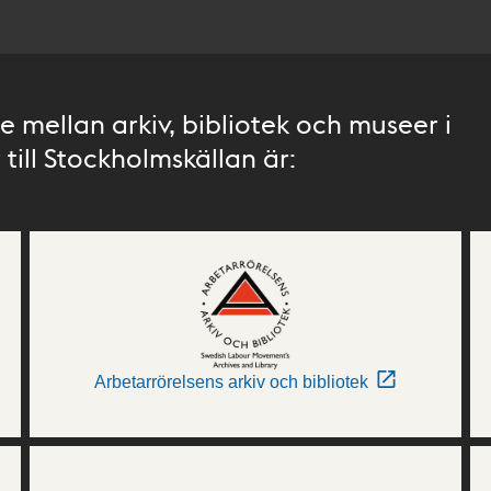
 mellan arkiv, bibliotek och museer i
till Stockholmskällan är:
Arbetarrörelsens arkiv och bibliotek