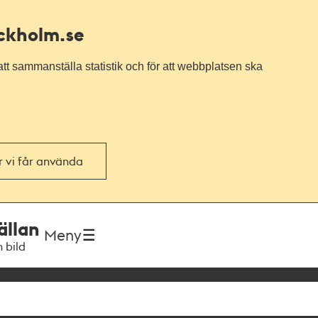
ockholm.se
tt sammanställa statistik och för att webbplatsen ska
or vi får använda
ällan
Meny
h bild