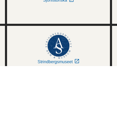
Sjöhistoriska
Strindbergsmuseet