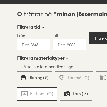
0
minan (östermal
träffar på
Sökresultat
Filtrera tid
Från
Till
Visningsläge
Filtrer
Filtrera materialtyper
Lista
Karta
Visa inte lärarhandledningar
Ritning
(
2
)
Föremål
(
0
)
Bildkonst
(
0
)
Foto
(
18
)