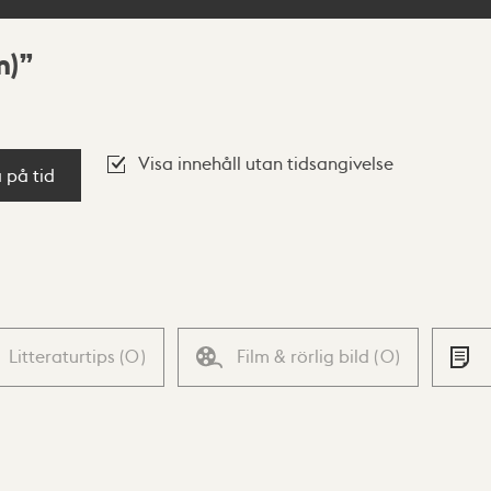
m)
Visa innehåll utan tidsangivelse
a på tid
Litteraturtips
(
0
)
Film & rörlig bild
(
0
)