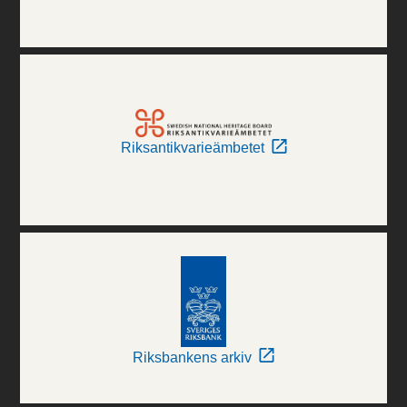
Riksantikvarieämbetet
Riksbankens arkiv