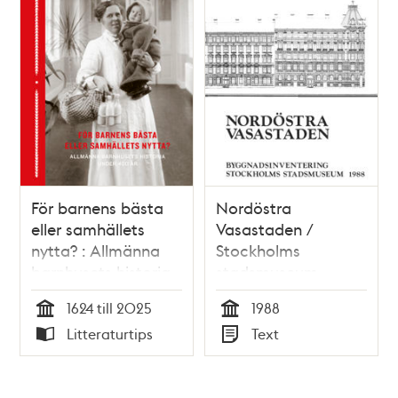
För barnens bästa
Nordöstra
eller samhällets
Vasastaden /
nytta? : Allmänna
Stockholms
barnhusets historia
stadsmuseum
under 400 år /
1624 till 2025
1988
Johanna Sköld &
Tid
Tid
Litteraturtips
Text
Malin Arvidsson
Typ
Typ
(red.)