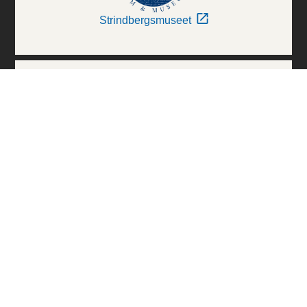
Strindbergsmuseet
Thielska Galleriet
Världskulturmuseerna