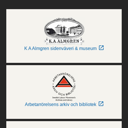
K A Almgren sidenväveri & museum
Arbetarrörelsens arkiv och bibliotek