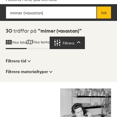
Sök
Fritextsök
Sök
Sökresultat
30
träffar på
mimer (vasastan)
Visa karta
Visa lista
Filtrera
Filtrera
Filtrera tid
Filtrera materialtyper
Visningsläge
Totalt
30
träffar
Lista
Karta