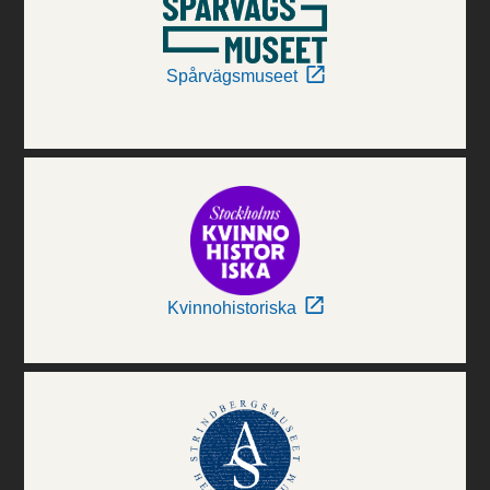
Spårvägsmuseet
Kvinnohistoriska