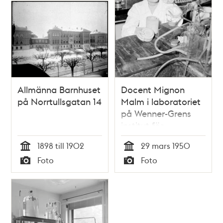
Allmänna Barnhuset
Docent Mignon
på Norrtullsgatan 14
Malm i laboratoriet
på Wenner-Grens
institut för
experimentell
1898 till 1902
29 mars 1950
biologi, fysiologisk
Tid
Tid
Foto
Foto
kemi och
Typ
Typ
ämnesomsättningsforsk