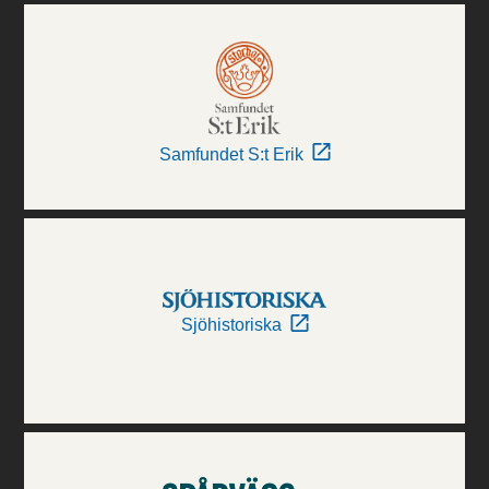
Samfundet S:t Erik
Sjöhistoriska