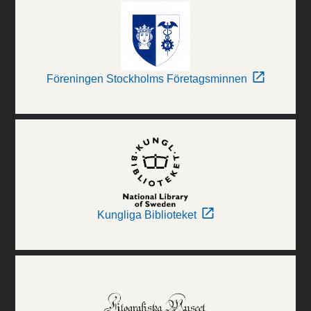
Föreningen Stockholms Företagsminnen
Kungliga Biblioteket