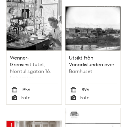
Wenner-
Utsikt från
Grensinstitutet,
Vanadislunden över
Norrtullsgatan 16.
Barnhuset
Laboratorium
1956
1896
Tid
Tid
Foto
Foto
Typ
Typ