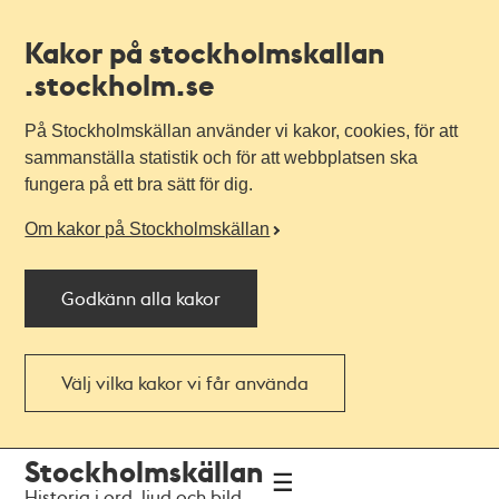
Kakor på stockholmskallan
.stockholm.se
På Stockholmskällan använder vi kakor, cookies, för att
sammanställa statistik och för att webbplatsen ska
fungera på ett bra sätt för dig.
Om kakor på Stockholmskällan
Godkänn alla kakor
Välj vilka kakor vi får använda
Till
Till
Stockholmskällan
navigationen
huvudinnehållet
Historia i ord, ljud och bild