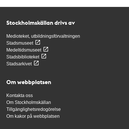
Kontakt
Stockholmskällan
Stockholmskällan drivs av
Medioteket, utbildningsförvaltningen
Stadsmuseet
Medeltidsmuseet
Stadsbiblioteket
Stadsarkivet
Om webbplatsen
Kontakta oss
Om Stockholmskällan
Tillgänglighetsredogörelse
Om kakor på webbplatsen