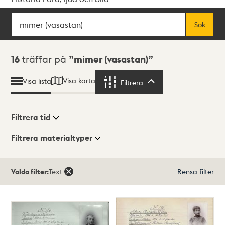
Sök
Fritextsök
Sök
Sökresultat
16
träffar på
mimer (vasastan)
Visa karta
Visa lista
Filtrera
Filtrera
Filtrera tid
Filtrera materialtyper
Visningsläge
Totalt
Valda filter:
Text
Rensa filter
16
träffar
Lista
Karta