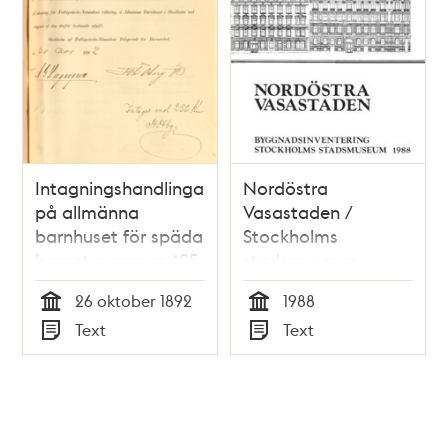
Intagningshandlingar
Nordöstra
på allmänna
Vasastaden /
barnhuset för späda
Stockholms
barnet nummer 425
stadsmuseum
Elis August Flodin
26 oktober 1892
1988
Tid
Tid
Text
Text
Typ
Typ