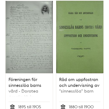
Föreningen för
Råd om uppfostran
sinnesslöa barns
och undervisning av
vård - Dorotea
"sinnesslöa" barn
Amalia 12 år
intagen på
1895 till 1905
1880 till 1900
föreningens skola