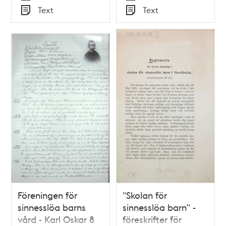
Tid
Tid
Text
Text
1895
Typ
Typ
Föreningen för
"Skolan för
sinnesslöa barns
sinnesslöa barn" -
vård - Karl Oskar 8
föreskrifter för