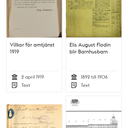
Villkor för amtjänst
Elis August Flodin
1919
blir Barnhusbarn
2 april 1919
1892 till 1906
Tid
Tid
Text
Text
Typ
Typ