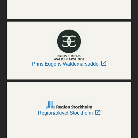
Prins Eugens Waldemarsudde
Regionarkivet Stockholm