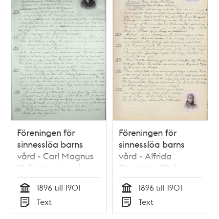
Föreningen för
Föreningen för
sinnesslöa barns
sinnesslöa barns
vård - Carl Magnus
vård - Alfrida
12 år intagen på
Charlotta 10 år
föreningens skola
intagen på
1896 till 1901
1896 till 1901
1896
föreningens skola
Tid
Tid
Text
Text
1896
Typ
Typ