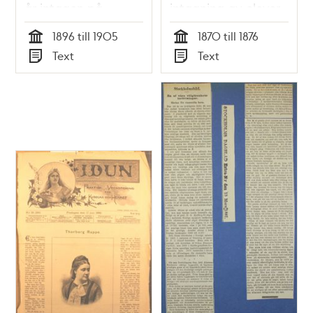
år intagen på
intagning av elever
föreningens skola
1876
1896 till 1905
1870 till 1876
1896
Tid
Tid
Text
Text
Typ
Typ