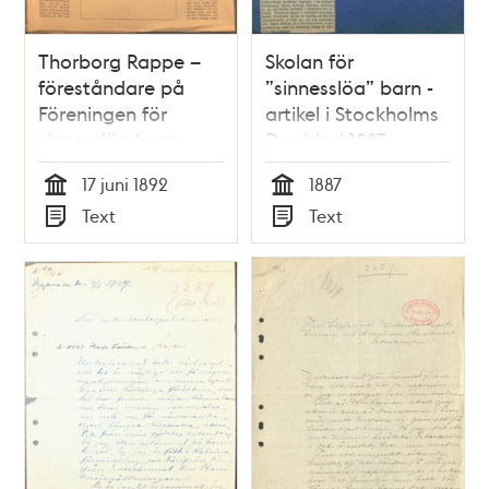
Thorborg Rappe –
Skolan för
föreståndare på
”sinnesslöa” barn -
Föreningen för
artikel i Stockholms
sinnesslöa barns
Dagblad 1887
vårds skola
17 juni 1892
1887
Tid
Tid
Text
Text
Typ
Typ