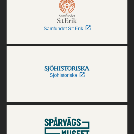
Samfundet S:t Erik
Sjöhistoriska