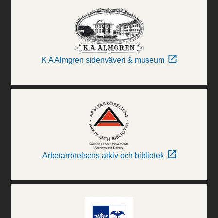
K A Almgren sidenväveri & museum
Arbetarrörelsens arkiv och bibliotek