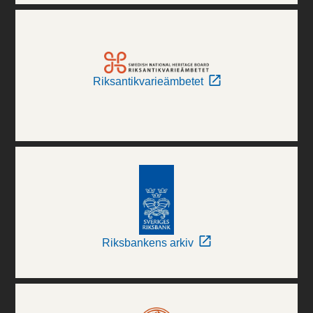
Riksantikvarieämbetet
Riksbankens arkiv