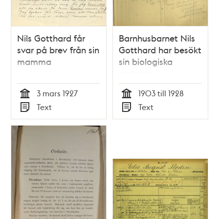
Nils Gotthard får
Barnhusbarnet Nils
svar på brev från sin
Gotthard har besökt
mamma
sin biologiska
mamma
3 mars 1927
1903 till 1928
Tid
Tid
Text
Text
Typ
Typ