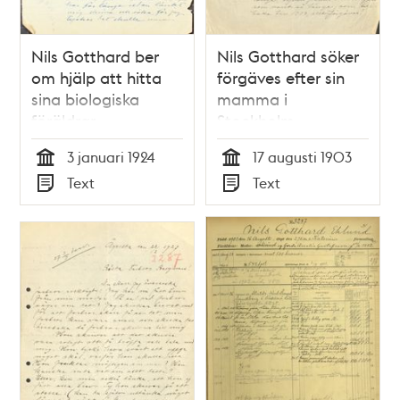
Nils Gotthard ber
Nils Gotthard söker
om hjälp att hitta
förgäves efter sin
sina biologiska
mamma i
föräldrar
Stockholm
3 januari 1924
17 augusti 1903
Tid
Tid
Text
Text
Typ
Typ