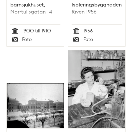
barnsjukhuset,
Isoleringsbyggnaden.
Norrtullsgatan 14
Riven 1956
1900 till 1910
1956
Tid
Tid
Foto
Foto
Typ
Typ