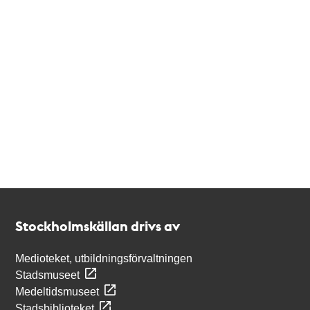
Kontakt
Stockholmskällan
Stockholmskällan drivs av
Medioteket, utbildningsförvaltningen
Stadsmuseet
Medeltidsmuseet
Stadsbiblioteket