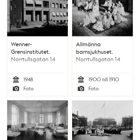
Wenner-
Allmänna
Grensinstitutet.
barnsjukhuset.
Norrtullsgatan 14
Norrtullsgatan 14
1948
1900 till 1910
Tid
Tid
Foto
Foto
Typ
Typ