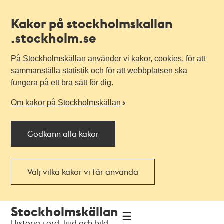
Kakor på stockholmskallan
.stockholm.se
På Stockholmskällan använder vi kakor, cookies, för att
sammanställa statistik och för att webbplatsen ska
fungera på ett bra sätt för dig.
Om kakor på Stockholmskällan
Godkänn alla kakor
Välj vilka kakor vi får använda
Till
Till
Stockholmskällan
navigationen
huvudinnehållet
Historia i ord, ljud och bild