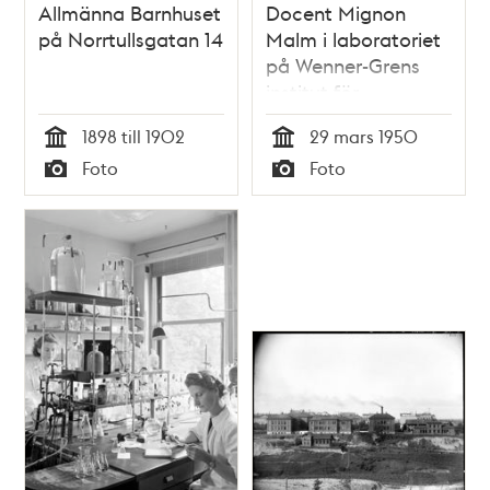
Allmänna Barnhuset
Docent Mignon
på Norrtullsgatan 14
Malm i laboratoriet
på Wenner-Grens
institut för
experimentell
1898 till 1902
29 mars 1950
biologi, fysiologisk
Tid
Tid
Foto
Foto
kemi och
Typ
Typ
ämnesomsättningsforsk