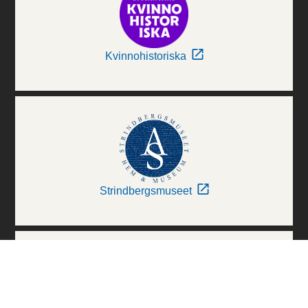
Kvinnohistoriska
Strindbergsmuseet