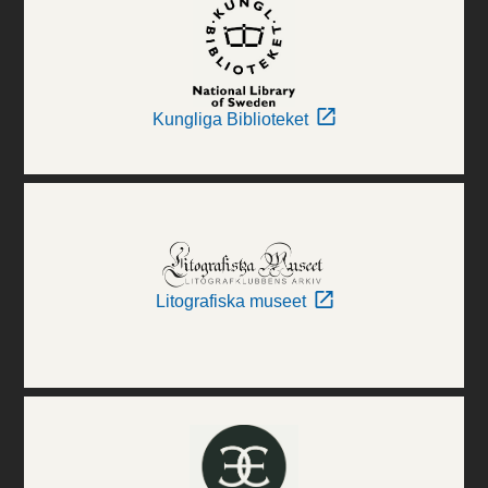
Kungliga Biblioteket
Litografiska museet