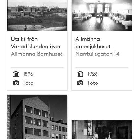
Utsikt från
Allmänna
Vanadislunden över
barnsjukhuset.
Allmänna Barnhuset
Norrtullsgatan 14
1896
1928
Tid
Tid
Foto
Foto
Typ
Typ