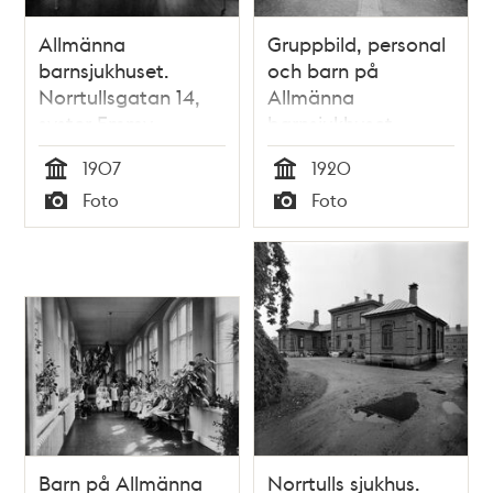
Allmänna
Gruppbild, personal
barnsjukhuset.
och barn på
Norrtullsgatan 14,
Allmänna
syster Emmy
barnsjukhuset,
Magnusson
Norrtullsgatan 14
1907
1920
Tid
Tid
Foto
Foto
Typ
Typ
Barn på Allmänna
Norrtulls sjukhus.