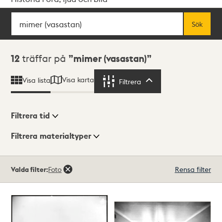
Sök
Fritextsök
Sök
Sökresultat
12
träffar på
mimer (vasastan)
Visa karta
Visa lista
Filtrera
Filtrera
Filtrera tid
Filtrera materialtyper
Visningsläge
Totalt
Valda filter:
Foto
Rensa filter
12
träffar
Lista
Karta