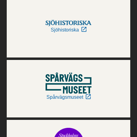
Sjöhistoriska
Spårvägsmuseet