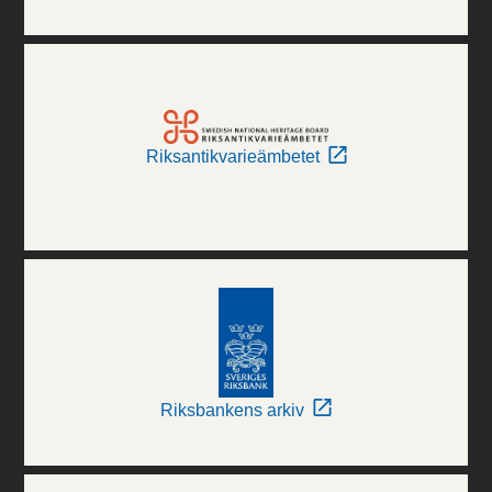
Riksantikvarieämbetet
Riksbankens arkiv