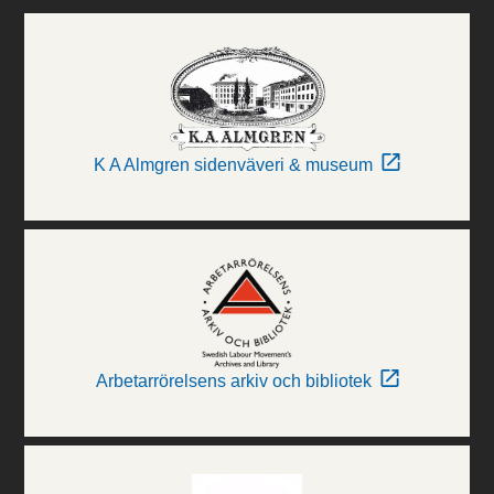
K A Almgren sidenväveri & museum
Arbetarrörelsens arkiv och bibliotek