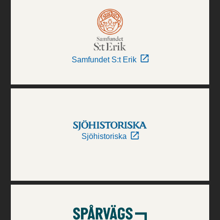
Samfundet S:t Erik
Sjöhistoriska