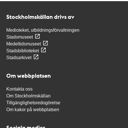
Kontakt
Stockholmskällan
Stockholmskällan drivs av
Medioteket, utbildningsförvaltningen
Stadsmuseet
Medeltidsmuseet
Stadsbiblioteket
Stadsarkivet
Om webbplatsen
Kontakta oss
Om Stockholmskällan
Tillgänglighetsredogörelse
Om kakor på webbplatsen
Sociala medier