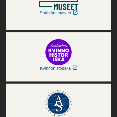
Spårvägsmuseet
Kvinnohistoriska