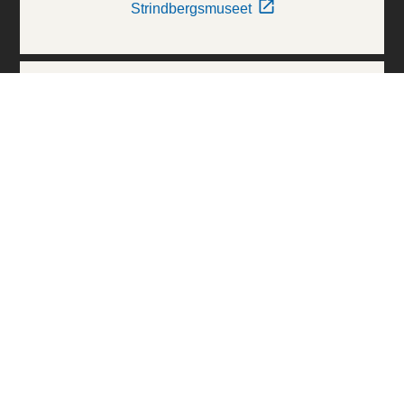
Strindbergsmuseet
Thielska Galleriet
Världskulturmuseerna