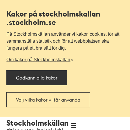
Kakor på stockholmskallan
.stockholm.se
På Stockholmskällan använder vi kakor, cookies, för att
sammanställa statistik och för att webbplatsen ska
fungera på ett bra sätt för dig.
Om kakor på Stockholmskällan
Godkänn alla kakor
Välj vilka kakor vi får använda
Till
Till
Stockholmskällan
navigationen
huvudinnehållet
Historia i ord, ljud och bild