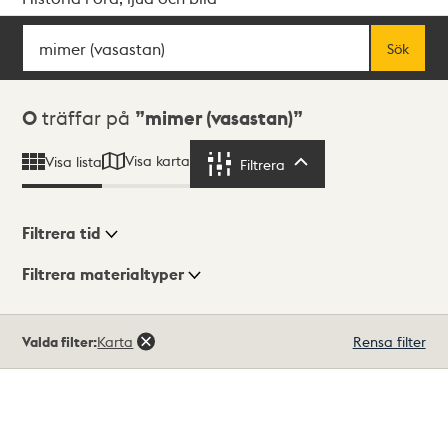
Sök
Fritextsök
Sök
Sökresultat
0
träffar på
mimer (vasastan)
Visa karta
Visa lista
Filtrera
Filtrera
Filtrera tid
Filtrera materialtyper
Visningsläge
Totalt
Valda filter:
Karta
Rensa filter
0
träffar
Lista
Karta