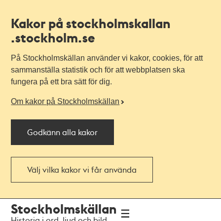
Kakor på stockholmskallan
.stockholm.se
På Stockholmskällan använder vi kakor, cookies, för att
sammanställa statistik och för att webbplatsen ska
fungera på ett bra sätt för dig.
Om kakor på Stockholmskällan
Godkänn alla kakor
Välj vilka kakor vi får använda
Till
Till
Stockholmskällan
navigationen
huvudinnehållet
Historia i ord, ljud och bild