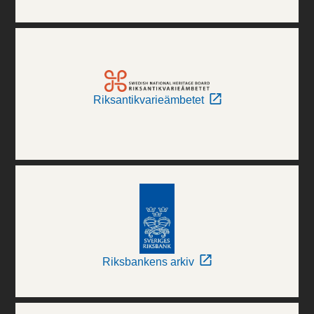
Riksantikvarieämbetet
Riksbankens arkiv