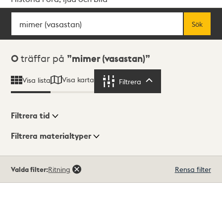
Sök
Fritextsök
Sök
Sökresultat
0
träffar på
mimer (vasastan)
Visa karta
Visa lista
Filtrera
Filtrera
Filtrera tid
Filtrera materialtyper
Visningsläge
Totalt
Valda filter:
Ritning
Rensa filter
0
träffar
Lista
Karta