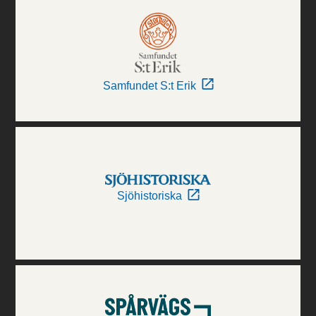
Samfundet S:t Erik
Sjöhistoriska