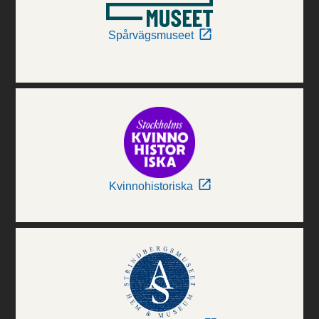
Spårvägsmuseet
Kvinnohistoriska