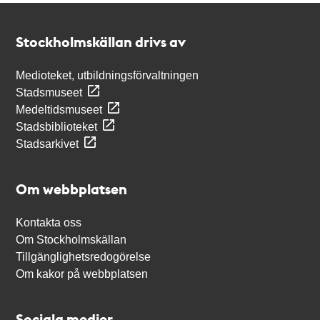
Kontakt
Stockholmskällan
Stockholmskällan drivs av
Medioteket, utbildningsförvaltningen
Stadsmuseet
Medeltidsmuseet
Stadsbiblioteket
Stadsarkivet
Om webbplatsen
Kontakta oss
Om Stockholmskällan
Tillgänglighetsredogörelse
Om kakor på webbplatsen
Sociala medier