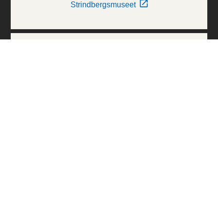
Strindbergsmuseet
Thielska Galleriet
Världskulturmuseerna