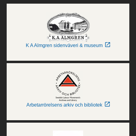
K A Almgren sidenväveri & museum
Arbetarrörelsens arkiv och bibliotek