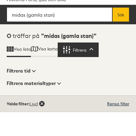
Sök
Fritextsök
Sök
Sökresultat
0
träffar på
midas (gamla stan)
Visa karta
Visa lista
Filtrera
Filtrera
Filtrera tid
Filtrera materialtyper
Visningsläge
Totalt
Valda filter:
Ljud
Rensa filter
0
träffar
Lista
Karta