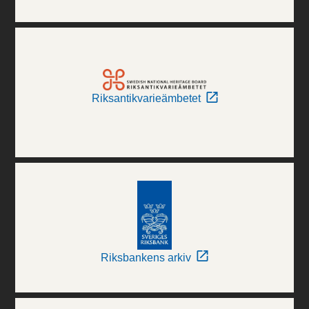
Riksantikvarieämbetet
Riksbankens arkiv