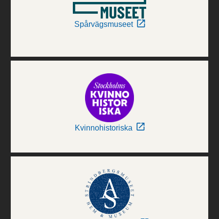
Spårvägsmuseet
Kvinnohistoriska