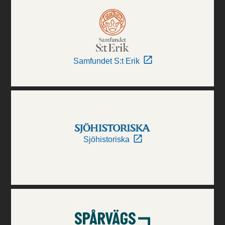
Samfundet S:t Erik
Sjöhistoriska