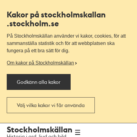
Kakor på stockholmskallan
.stockholm.se
På Stockholmskällan använder vi kakor, cookies, för att
sammanställa statistik och för att webbplatsen ska
fungera på ett bra sätt för dig.
Om kakor på Stockholmskällan
Godkänn alla kakor
Välj vilka kakor vi får använda
Till
Till
Stockholmskällan
navigationen
huvudinnehållet
Historia i ord, ljud och bild