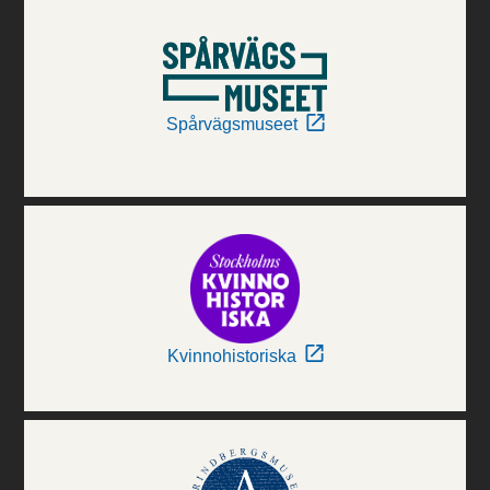
Spårvägsmuseet
Kvinnohistoriska