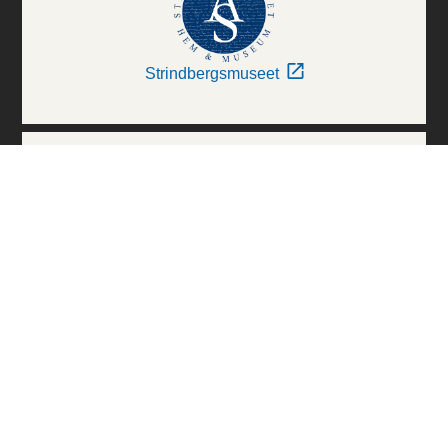
Strindbergsmuseet
Thielska Galleriet
Världskulturmuseerna