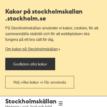
Kakor på stockholmskallan
.stockholm.se
På Stockholmskällan använder vi kakor, cookies, för att
sammanställa statistik och för att webbplatsen ska
fungera på ett bra sätt för dig.
Om kakor på Stockholmskällan
Godkänn alla kakor
Välj vilka kakor vi får använda
Till
Till
Stockholmskällan
navigationen
huvudinnehållet
Historia i ord, ljud och bild