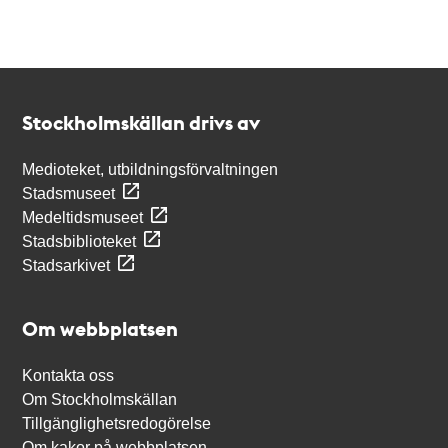
Kontakt
Stockholmskällan
Stockholmskällan drivs av
Medioteket, utbildningsförvaltningen
Stadsmuseet
Medeltidsmuseet
Stadsbiblioteket
Stadsarkivet
Om webbplatsen
Kontakta oss
Om Stockholmskällan
Tillgänglighetsredogörelse
Om kakor på webbplatsen