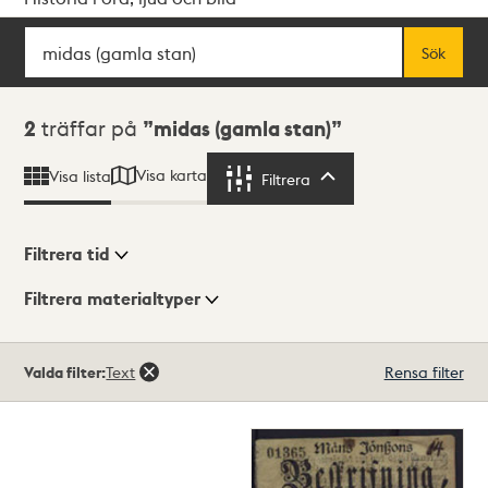
Sök
Fritextsök
Sök
Sökresultat
2
träffar på
midas (gamla stan)
Visa karta
Visa lista
Filtrera
Filtrera
Filtrera tid
Filtrera materialtyper
Visningsläge
Totalt
Valda filter:
Text
Rensa filter
2
träffar
Lista
Karta