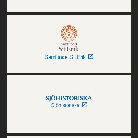
Samfundet S:t Erik
Sjöhistoriska