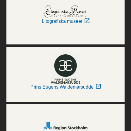
Litografiska museet
Prins Eugens Waldemarsudde