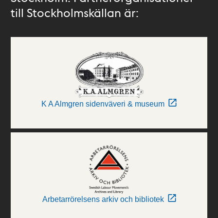
till Stockholmskällan är:
K A Almgren sidenväveri & museum
Arbetarrörelsens arkiv och bibliotek