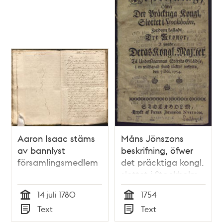
Aaron Isaac stäms
Måns Jönszons
av bannlyst
beskrifning, öfwer
församlingsmedlem
det präcktiga kongl.
slottet i Stockholm,
fordom kalladt Tre
14 juli 1780
1754
kronor, i hwilket,
Tid
Tid
Text
Text
deras kongl. maj:ter
Typ
Typ
til undersåtarenas