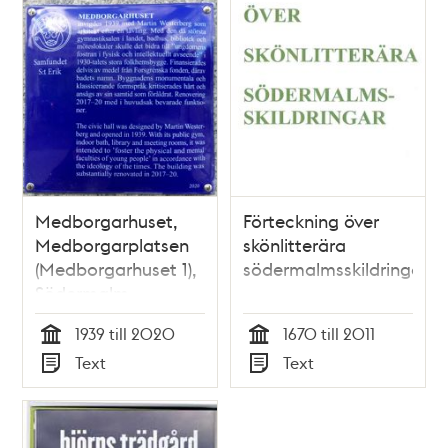
Medborgarhuset,
Förteckning över
Medborgarplatsen
skönlitterära
(Medborgarhuset 1),
södermalmsskildringar
Södermalm
1939 till 2020
1670 till 2011
Tid
Tid
Text
Text
Typ
Typ