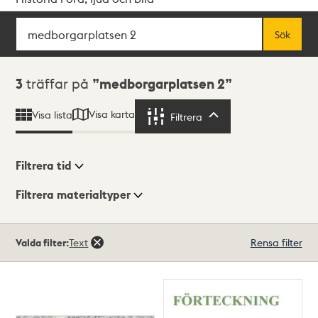
Sök
Fritextsök
Sök
Sökresultat
3
träffar på
medborgarplatsen 2
Visa karta
Visa lista
Filtrera
Filtrera
Filtrera tid
Filtrera materialtyper
Visningsläge
Totalt
Valda filter:
Text
Rensa filter
3
träffar
Lista
Karta