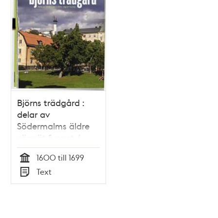
Björns trädgård :
delar av
Södermalms äldre
vägnät funnet /
text: Helena Fennö
1600 till 1699
Tid
Text
Typ