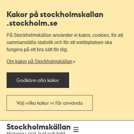
Kakor på stockholmskallan
.stockholm.se
På Stockholmskällan använder vi kakor, cookies, för att
sammanställa statistik och för att webbplatsen ska
fungera på ett bra sätt för dig.
Om kakor på Stockholmskällan
Godkänn alla kakor
Välj vilka kakor vi får använda
Till
Till
Stockholmskällan
navigationen
huvudinnehållet
Historia i ord, ljud och bild