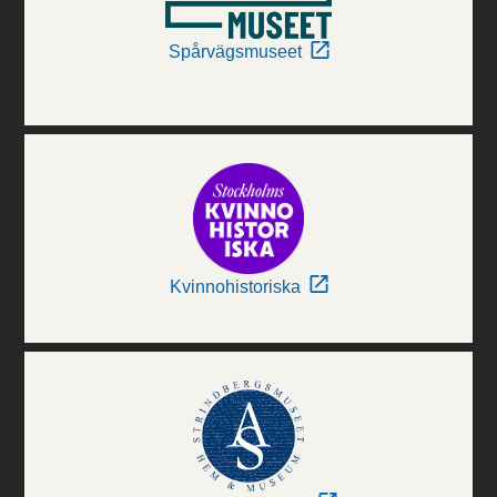
Spårvägsmuseet
Kvinnohistoriska