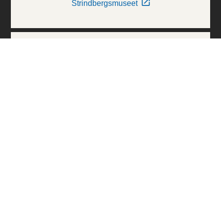
Strindbergsmuseet
Thielska Galleriet
Världskulturmuseerna