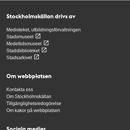
Kontakt
Stockholmskällan
Stockholmskällan drivs av
Medioteket, utbildningsförvaltningen
Stadsmuseet
Medeltidsmuseet
Stadsbiblioteket
Stadsarkivet
Om webbplatsen
Kontakta oss
Om Stockholmskällan
Tillgänglighetsredogörelse
Om kakor på webbplatsen
Sociala medier