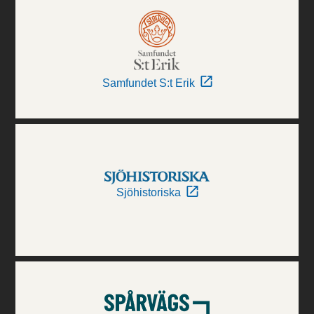
Samfundet S:t Erik
Sjöhistoriska