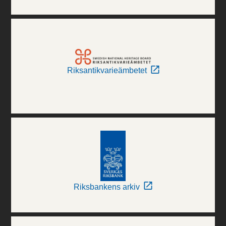
Riksantikvarieämbetet
Riksbankens arkiv