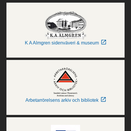
K A Almgren sidenväveri & museum
Arbetarrörelsens arkiv och bibliotek