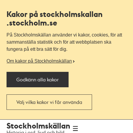
Kakor på stockholmskallan
.stockholm.se
På Stockholmskällan använder vi kakor, cookies, för att
sammanställa statistik och för att webbplatsen ska
fungera på ett bra sätt för dig.
Om kakor på Stockholmskällan
Godkänn alla kakor
Välj vilka kakor vi får använda
Till
Till
Stockholmskällan
navigationen
huvudinnehållet
Historia i ord, ljud och bild