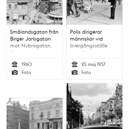
Smålandsgatan från
Polis dirigerar
Birger Jarlsgatan
människor vid
mot Nybrogatan.
övergångsställe
T.v. kvarter
över Birger
Skravelberget Större
Jarlsgatan vid
1960
25 maj 1937
och t.h. Matrosen
Nybroplan. I
Tid
Tid
Foto
Foto
bakgrunden
Typ
Typ
Stockholms Enskilda
Bank, kv. Matrosen