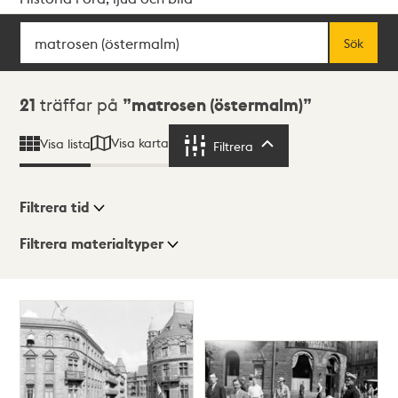
Sök
Fritextsök
Sök
Sökresultat
21
träffar på
matrosen (östermalm)
Visa karta
Visa lista
Filtrera
Filtrera
Filtrera tid
Filtrera materialtyper
Visningsläge
Totalt
21
träffar
Lista
Karta