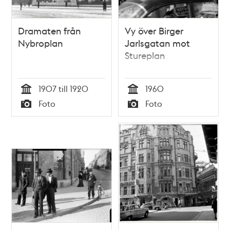
Dramaten från
Vy över Birger
Nybroplan
Jarlsgatan mot
Stureplan
1907 till 1920
1960
Tid
Tid
Foto
Foto
Typ
Typ