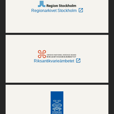
Regionarkivet Stockholm
Riksantikvarieämbetet