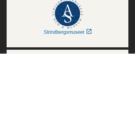
Strindbergsmuseet
Thielska Galleriet