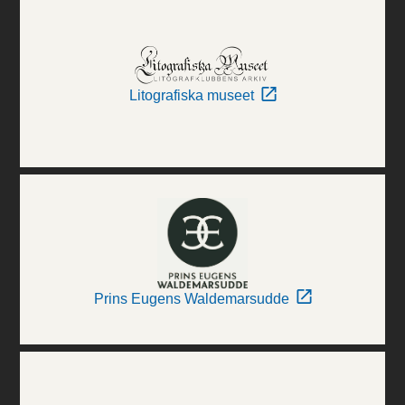
Litografiska museet
Prins Eugens Waldemarsudde