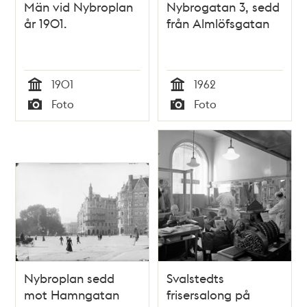
Män vid Nybroplan
Nybrogatan 3, sedd
år 1901.
från Almlöfsgatan
1901
1962
Tid
Tid
Foto
Foto
Typ
Typ
Nybroplan sedd
Svalstedts
mot Hamngatan
frisersalong på