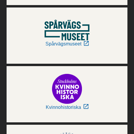
Spårvägsmuseet
Kvinnohistoriska