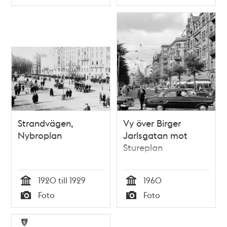
Typ
Typ
en pansarvagn
Strandvägen,
Vy över Birger
Nybroplan
Jarlsgatan mot
Stureplan
1920 till 1929
1960
Tid
Tid
Foto
Foto
Typ
Typ