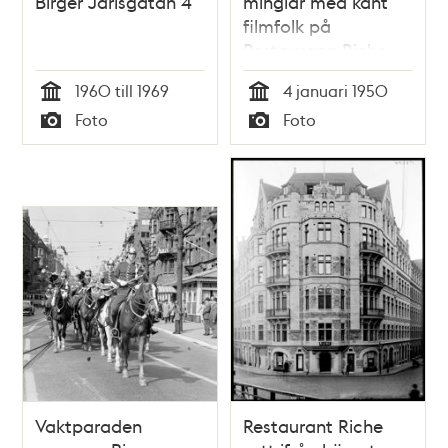
Birger Jarlsgatan 4
minglar med känt
filmfolk på
Restaurang Riche
1960 till 1969
4 januari 1950
Tid
Tid
Foto
Foto
Typ
Typ
Vaktparaden
Restaurant Riche