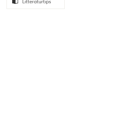
Litteraturtips
Typ