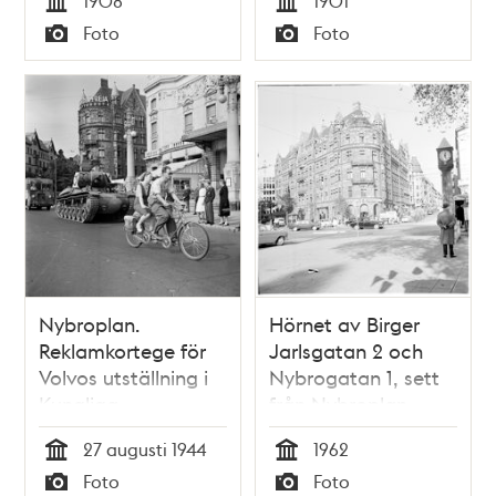
1908
1901
Fotografiet är taget
Tid
Tid
Foto
Foto
strax före rivningen
Typ
Typ
inför bygget av
Dramaten.
Nybroplan.
Hörnet av Birger
Reklamkortege för
Jarlsgatan 2 och
Volvos utställning i
Nybrogatan 1, sett
Kungliga
från Nybroplan
Tennishallen. I
27 augusti 1944
1962
kortegen ingår bl. a.
Tid
Tid
Foto
Foto
en tandemcykel och