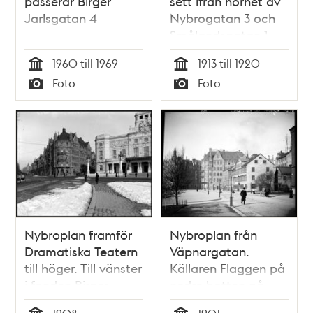
passerar Birger
sett ifrån hörnet av
Jarlsgatan 4
Nybrogatan 3 och
Smålandsgatan 1
1960 till 1969
1913 till 1920
Tid
Tid
Foto
Foto
Typ
Typ
Nybroplan framför
Nybroplan från
Dramatiska Teatern
Väpnargatan.
till höger. Till vänster
Källaren Flaggen på
i fonden Birger
nedre botten på
Jarlsgatan
nybrogatan 24.