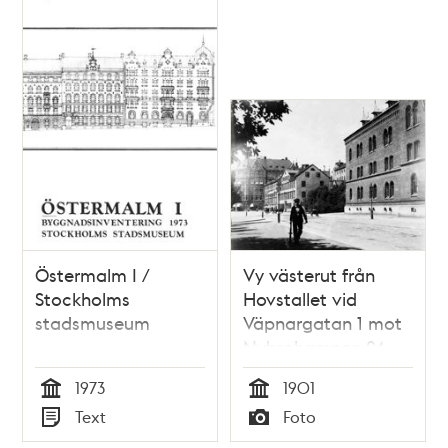
Östermalm I /
Vy västerut från
Stockholms
Hovstallet vid
stadsmuseum
Väpnargatan 1 mot
Nybrohamnen 24
(Källaren Flaggen)
1973
1901
och Nybrogatan 1 i
Tid
Tid
Text
Foto
fonden. Nuvarande
Typ
Typ
Nybroplan med