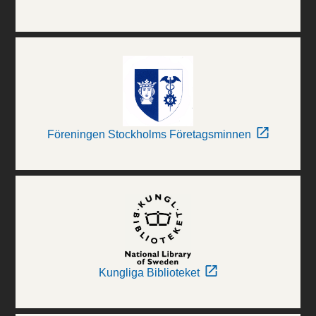
Föreningen Stockholms Företagsminnen
Kungliga Biblioteket