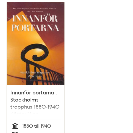
Dramaten
(Dramatiska teatern)
Innanför portarna :
Stockholms
trapphus 1880-1940
/ foto: Nino
Monastra ; text:
1880 till 1940
Olof Antell m.fl.
Tid