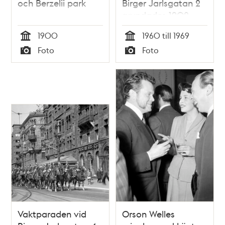
och Berzelii park
Birger Jarlsgatan 2
grundades 1902
1900
1960 till 1969
Tid
Tid
Foto
Foto
Typ
Typ
Vaktparaden vid
Orson Welles