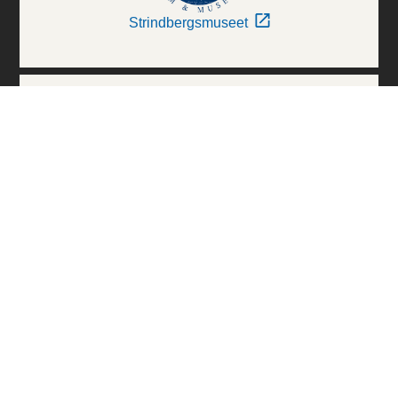
Strindbergsmuseet
Thielska Galleriet
Världskulturmuseerna