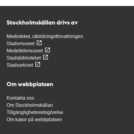
Kontakt
Stockholmskällan
Stockholmskällan drivs av
Medioteket, utbildningsförvaltningen
Stadsmuseet
Medeltidsmuseet
Stadsbiblioteket
Stadsarkivet
Om webbplatsen
Kontakta oss
Om Stockholmskällan
Tillgänglighetsredogörelse
Om kakor på webbplatsen