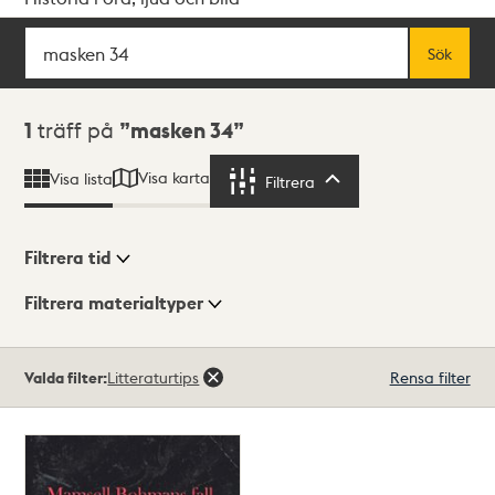
Sök
Fritextsök
Sök
Sökresultat
1
träff på
masken 34
Visa karta
Visa lista
Filtrera
Filtrera
Filtrera tid
Filtrera materialtyper
Visningsläge
Totalt
Valda filter:
Litteraturtips
Rensa filter
1
träffar
Lista
Karta