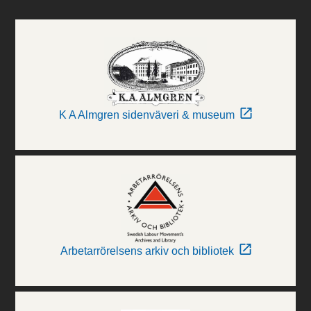
K A Almgren sidenväveri & museum
Arbetarrörelsens arkiv och bibliotek