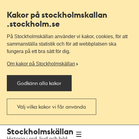
Kakor på stockholmskallan
.stockholm.se
På Stockholmskällan använder vi kakor, cookies, för att
sammanställa statistik och för att webbplatsen ska
fungera på ett bra sätt för dig.
Om kakor på Stockholmskällan
Godkänn alla kakor
Välj vilka kakor vi får använda
Till
Till
Stockholmskällan
navigationen
huvudinnehållet
Historia i ord, ljud och bild