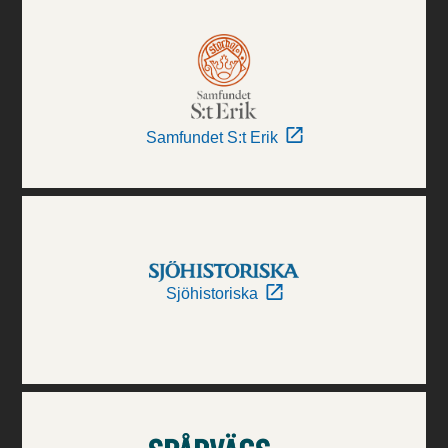
Samfundet S:t Erik
Sjöhistoriska