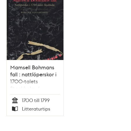
Mamsell Bohmans
fall : nattlöperskor i
1700-talets
Stockholm /
Rebecka
1700 till 1799
Lennartsson
Tid
Litteraturtips
Typ