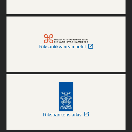
Riksantikvarieämbetet
Riksbankens arkiv