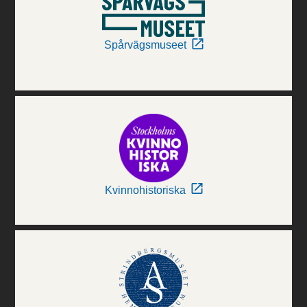
Spårvägsmuseet
Kvinnohistoriska