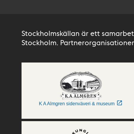
Stockholmskällan är ett samarbete
Stockholm. Partnerorganisationer 
K A Almgren sidenväveri & museum