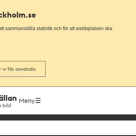
ockholm.se
tt sammanställa statistik och för att webbplatsen ska
or vi får använda
ällan
Meny
h bild