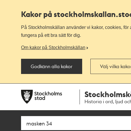
Kakor på stockholmskallan
.st
På Stockholmskällan använder vi kakor, cookies, för a
fungera på ett bra sätt för dig.
Om kakor på Stockholmskällan
Godkänn alla kakor
Välj vilka kak
Till
Till
Stockholmsk
navigationen
huvudinnehållet
Historia i ord, ljud oc
Sök
Fritextsök