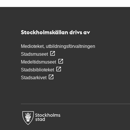
Kontakt
Stockholmskällan
Stockholmskällan drivs av
Medioteket, utbildningsförvaltningen
Stadsmuseet
Medeltidsmuseet
Stadsbiblioteket
Stadsarkivet