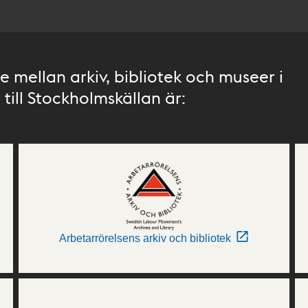
 mellan arkiv, bibliotek och museer i
till Stockholmskällan är:
Arbetarrörelsens arkiv och bibliotek