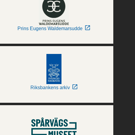
Prins Eugens Waldemarsudde
Riksbankens arkiv