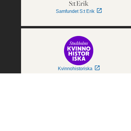
Samfundet S:t Erik
Kvinnohistoriska
Världskulturmuseerna