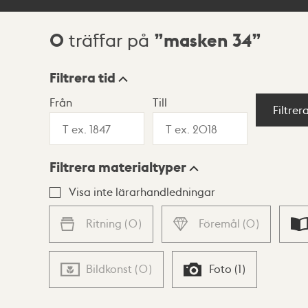
0
masken 34
träffar på
Sökresultat
Filtrera tid
Från
Till
Visningsläge
Filtrer
Filtrera materialtyper
Lista
Karta
Visa inte lärarhandledningar
Ritning
(
0
)
Föremål
(
0
)
Bildkonst
(
0
)
Foto
(
1
)