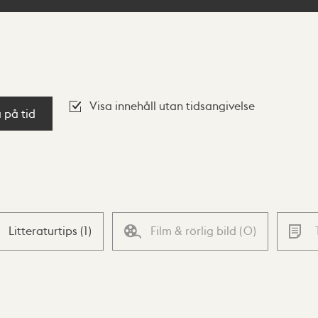
Visa innehåll utan tidsangivelse
a på tid
Litteraturtips
(
1
)
Film & rörlig bild
(
0
)