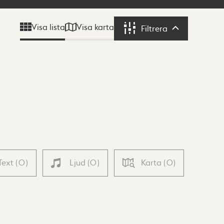
Visa karta
Visa lista
Filtrera
Filtrera
Text
(
0
)
Ljud
(
0
)
Karta
(
0
)