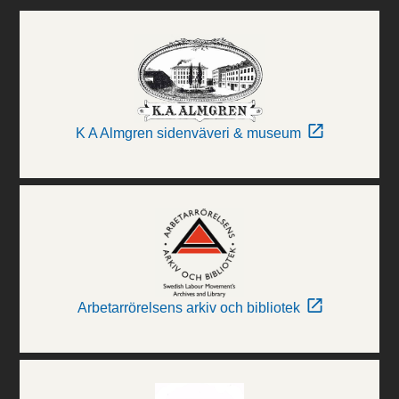
K A Almgren sidenväveri & museum
Arbetarrörelsens arkiv och bibliotek