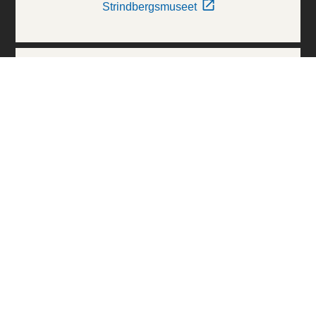
Strindbergsmuseet
Thielska Galleriet
Världskulturmuseerna