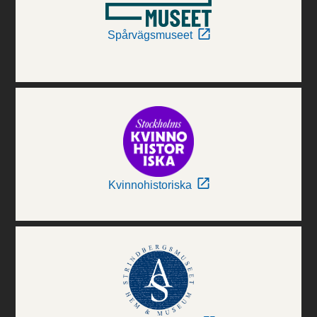
Spårvägsmuseet
Kvinnohistoriska