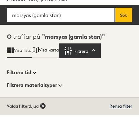
Sök
Fritextsök
Sök
Sökresultat
0
träffar på
marsyas (gamla stan)
Visa karta
Visa lista
Filtrera
Filtrera
Filtrera tid
Filtrera materialtyper
Visningsläge
Totalt
Valda filter:
Ljud
Rensa filter
0
träffar
Lista
Karta