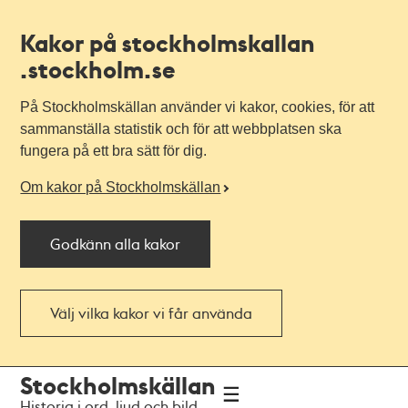
Kakor på stockholmskallan
.stockholm.se
På Stockholmskällan använder vi kakor, cookies, för att
sammanställa statistik och för att webbplatsen ska
fungera på ett bra sätt för dig.
Om kakor på Stockholmskällan
Godkänn alla kakor
Välj vilka kakor vi får använda
Till
Till
Stockholmskällan
navigationen
huvudinnehållet
Historia i ord, ljud och bild