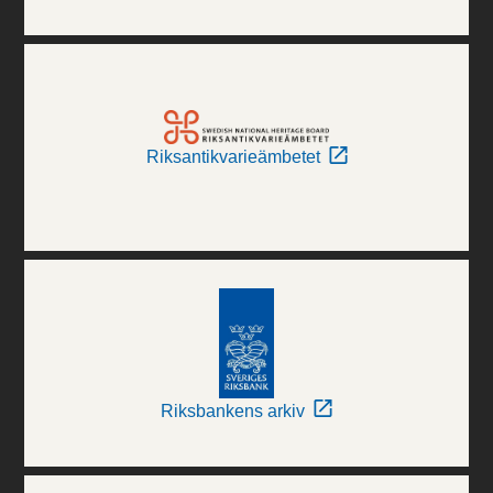
Riksantikvarieämbetet
Riksbankens arkiv