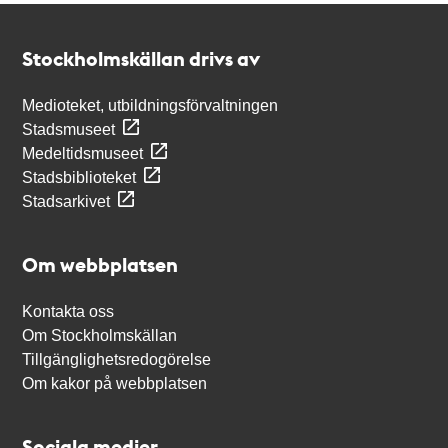
Kontakt
Stockholmskällan
Stockholmskällan drivs av
Medioteket, utbildningsförvaltningen
Stadsmuseet
Medeltidsmuseet
Stadsbiblioteket
Stadsarkivet
Om webbplatsen
Kontakta oss
Om Stockholmskällan
Tillgänglighetsredogörelse
Om kakor på webbplatsen
Sociala medier