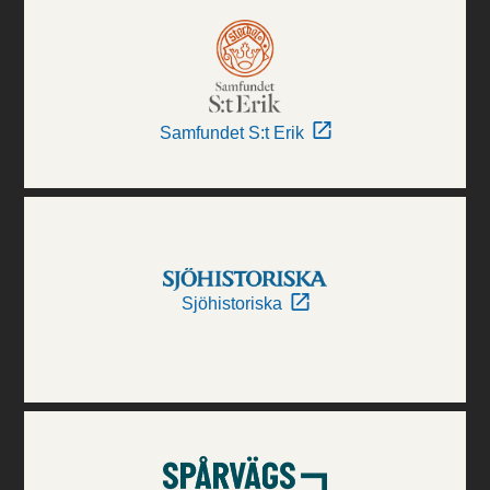
Samfundet S:t Erik
Sjöhistoriska