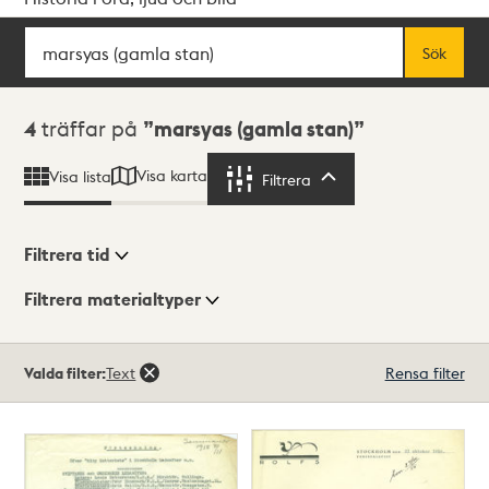
Sök
Fritextsök
Sök
Sökresultat
4
träffar på
marsyas (gamla stan)
Visa karta
Visa lista
Filtrera
Filtrera
Filtrera tid
Filtrera materialtyper
Visningsläge
Totalt
Valda filter:
Text
Rensa filter
4
träffar
Lista
Karta