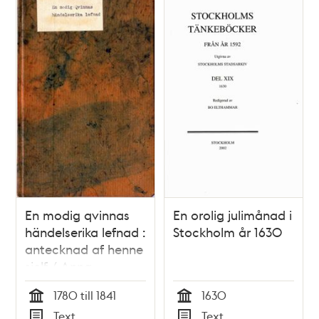
En modig qvinnas
En orolig julimånad i
händelserika lefnad :
Stockholm år 1630
antecknad af henne
sjelf / Anna
Carlström
1780 till 1841
1630
Tid
Tid
Text
Text