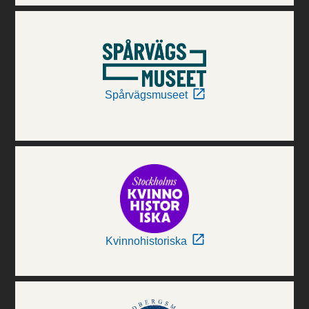
Spårvägsmuseet
Kvinnohistoriska