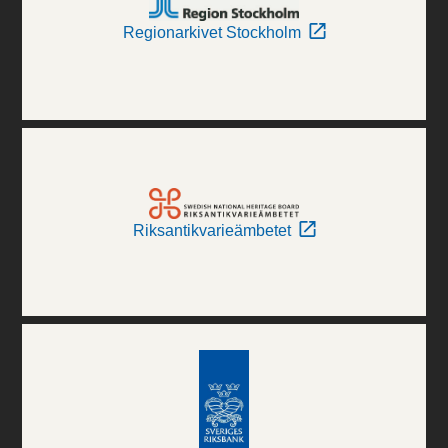
Regionarkivet Stockholm
Riksantikvarieämbetet