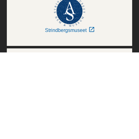
Strindbergsmuseet
Thielska Galleriet