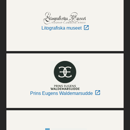
Litografiska museet
Prins Eugens Waldemarsudde