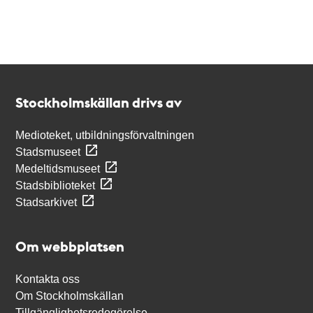
Kontakt
Stockholmskällan
Stockholmskällan drivs av
Medioteket, utbildningsförvaltningen
Stadsmuseet
Medeltidsmuseet
Stadsbiblioteket
Stadsarkivet
Om webbplatsen
Kontakta oss
Om Stockholmskällan
Tillgänglighetsredogörelse