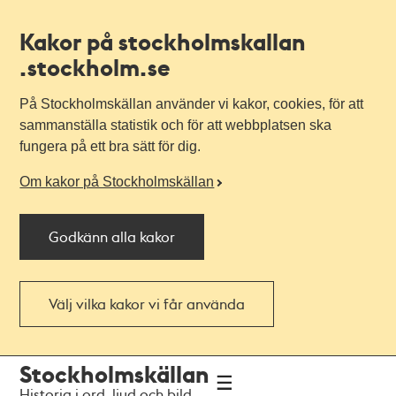
Kakor på stockholmskallan
.stockholm.se
På Stockholmskällan använder vi kakor, cookies, för att
sammanställa statistik och för att webbplatsen ska
fungera på ett bra sätt för dig.
Om kakor på Stockholmskällan
Godkänn alla kakor
Välj vilka kakor vi får använda
Till
Till
Stockholmskällan
navigationen
huvudinnehållet
Historia i ord, ljud och bild