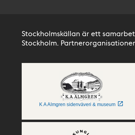
Stockholmskällan är ett samarbete
Stockholm. Partnerorganisationer 
K A Almgren sidenväveri & museum