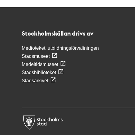
Kontakt
Stockholmskällan
Stockholmskällan drivs av
Medioteket, utbildningsförvaltningen
Stadsmuseet
Medeltidsmuseet
Stadsbiblioteket
Stadsarkivet