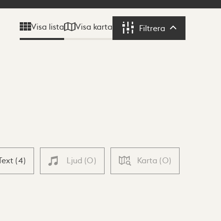
Visa karta
Visa lista
Filtrera
Filtrera
Text
(
4
)
Ljud
(
0
)
Karta
(
0
)