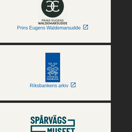
Prins Eugens Waldemarsudde
Riksbankens arkiv