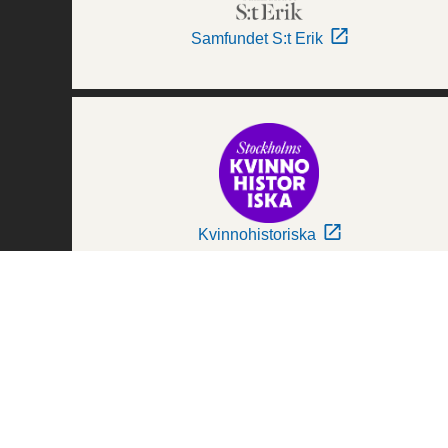
Samfundet S:t Erik
Kvinnohistoriska
Världskulturmuseerna