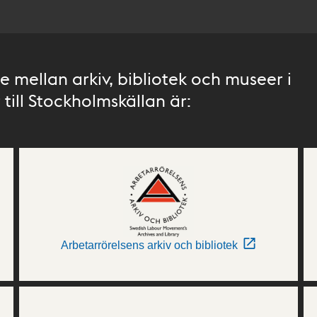
 mellan arkiv, bibliotek och museer i
till Stockholmskällan är:
Arbetarrörelsens arkiv och bibliotek