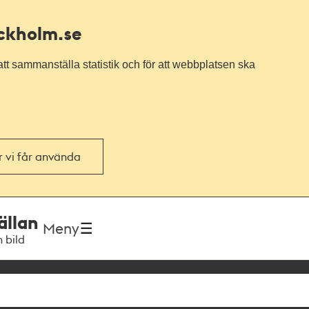
ockholm.se
tt sammanställa statistik och för att webbplatsen ska
or vi får använda
ällan
Meny
h bild