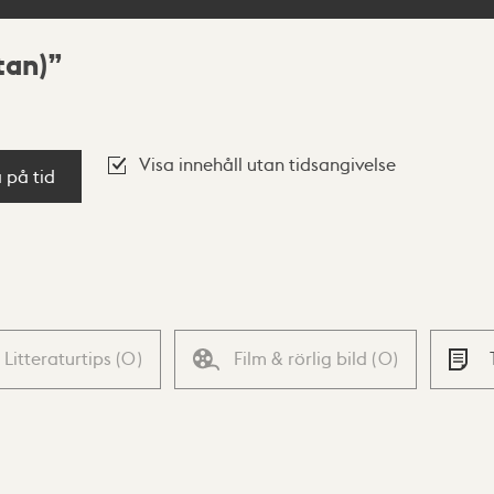
tan)
Visa innehåll utan tidsangivelse
a på tid
Litteraturtips
(
0
)
Film & rörlig bild
(
0
)