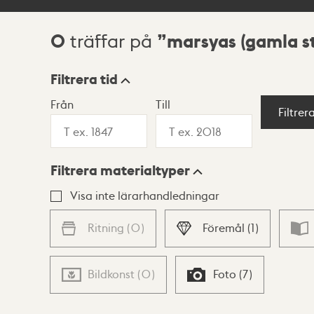
0
marsyas (gamla s
träffar på
Sökresultat
Filtrera tid
Från
Till
Visningsläge
Filtrer
Filtrera materialtyper
Lista
Karta
Visa inte lärarhandledningar
Ritning
(
0
)
Föremål
(
1
)
Bildkonst
(
0
)
Foto
(
7
)