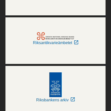
Riksantikvarieämbetet
Riksbankens arkiv