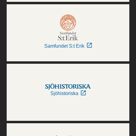
Samfundet S:t Erik
Sjöhistoriska