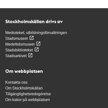
Kontakt
Stockholmskällan
Stockholmskällan drivs av
Medioteket, utbildningsförvaltningen
Stadsmuseet
Medeltidsmuseet
Stadsbiblioteket
Stadsarkivet
Om webbplatsen
Kontakta oss
Om Stockholmskällan
Tillgänglighetsredogörelse
Om kakor på webbplatsen