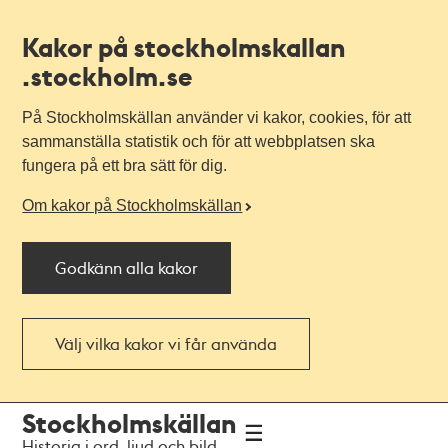
Kakor på stockholmskallan
.stockholm.se
På Stockholmskällan använder vi kakor, cookies, för att
sammanställa statistik och för att webbplatsen ska
fungera på ett bra sätt för dig.
Om kakor på Stockholmskällan
Godkänn alla kakor
Välj vilka kakor vi får använda
Till
Till
Stockholmskällan
navigationen
huvudinnehållet
Historia i ord, ljud och bild