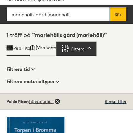
Sök
Fritextsök
Sök
Sökresultat
1
träff på
mariehälls gård (mariehäll)
Visa karta
Visa lista
Filtrera
Filtrera
Filtrera tid
Filtrera materialtyper
Visningsläge
Totalt
Valda filter:
Litteraturtips
Rensa filter
1
träffar
Lista
Karta