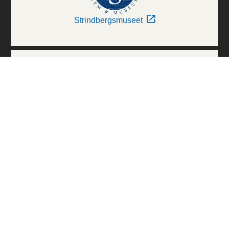
Strindbergsmuseet
Thielska Galleriet
Världskulturmuseerna