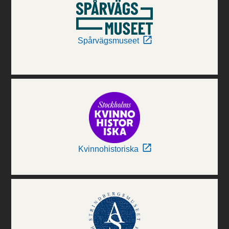
Spårvägsmuseet
Kvinnohistoriska