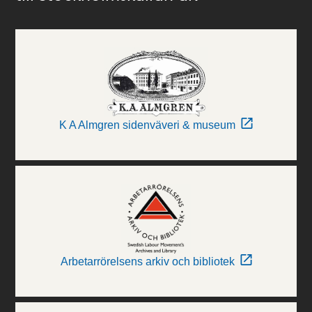
K A Almgren sidenväveri & museum
Arbetarrörelsens arkiv och bibliotek