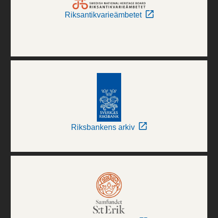
Riksantikvarieämbetet
Riksbankens arkiv