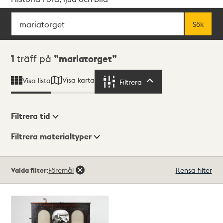
Sök
Fritextsök
Sök
Sökresultat
1
träff på
mariatorget
Visa karta
Visa lista
Filtrera
Filtrera
Filtrera tid
Filtrera materialtyper
Visningsläge
Totalt
Valda filter:
Föremål
Rensa filter
1
träffar
Lista
Karta