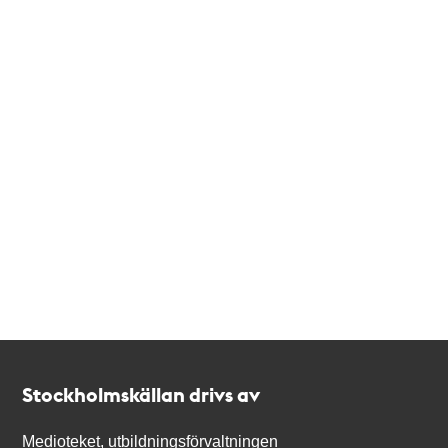
Kontakt
Stockholmskällan
Stockholmskällan drivs av
Medioteket, utbildningsförvaltningen