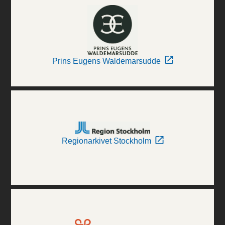
Prins Eugens Waldemarsudde
Regionarkivet Stockholm