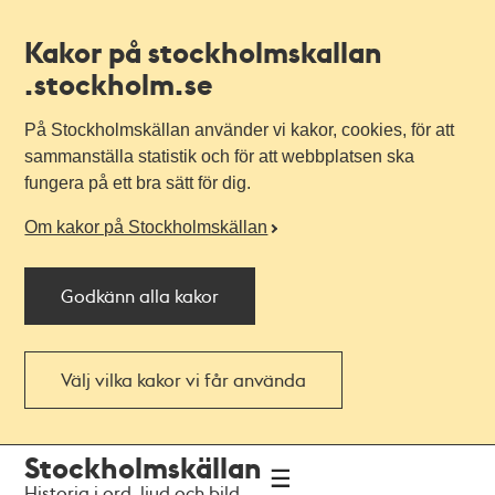
Kakor på stockholmskallan
.stockholm.se
På Stockholmskällan använder vi kakor, cookies, för att
sammanställa statistik och för att webbplatsen ska
fungera på ett bra sätt för dig.
Om kakor på Stockholmskällan
Godkänn alla kakor
Välj vilka kakor vi får använda
Till
Till
Stockholmskällan
navigationen
huvudinnehållet
Historia i ord, ljud och bild