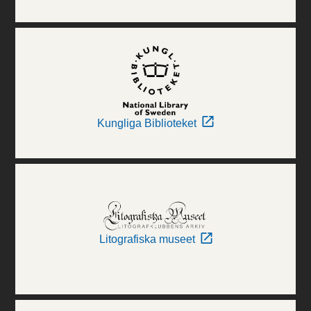
Kungliga Biblioteket
Litografiska museet