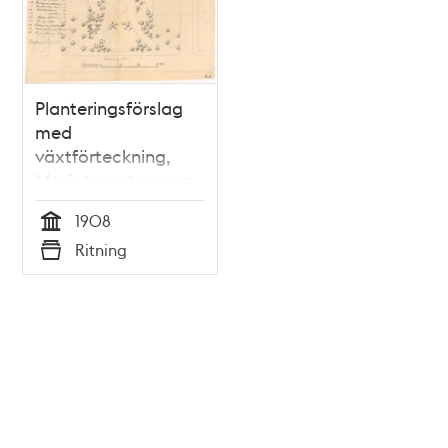
Planteringsförslag
med
växtförteckning,
Mariatorgets norra
del mot Hornsgatan
1908
1908
Tid
Ritning
Typ