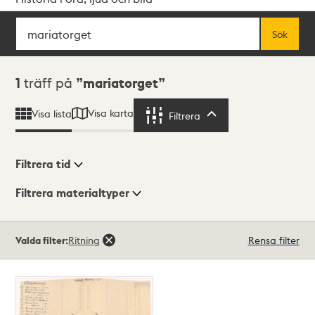
Sök
Fritextsök
Sök
Sökresultat
1
träff på
mariatorget
Visa karta
Visa lista
Filtrera
Filtrera
Filtrera tid
Filtrera materialtyper
Visningsläge
Totalt
Valda filter:
Ritning
Rensa filter
1
träffar
Lista
Karta