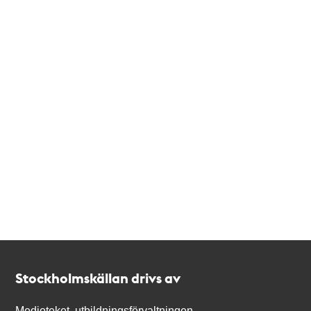
Kontakt
Stockholmskällan
Stockholmskällan drivs av
Medioteket, utbildningsförvaltningen