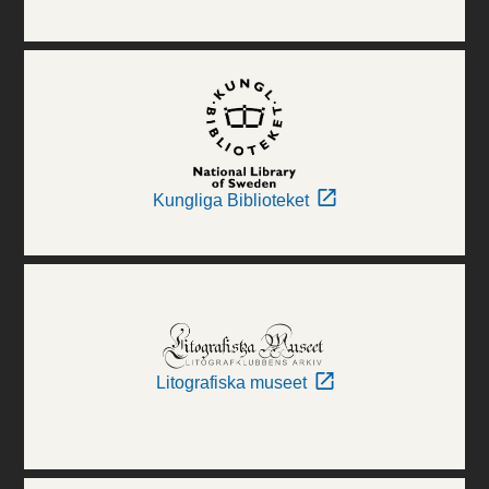
Kungliga Biblioteket
Litografiska museet