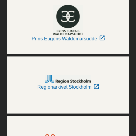
Prins Eugens Waldemarsudde
Regionarkivet Stockholm