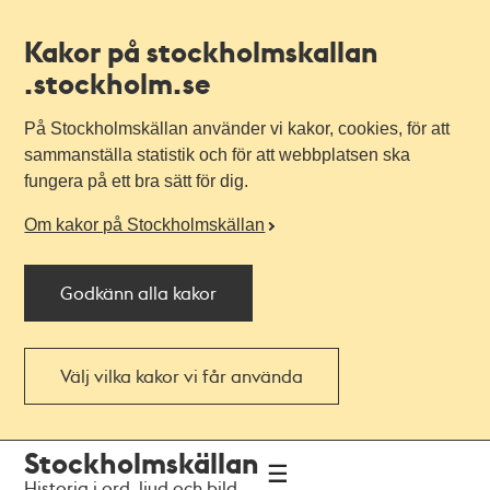
Kakor på stockholmskallan
.stockholm.se
På Stockholmskällan använder vi kakor, cookies, för att
sammanställa statistik och för att webbplatsen ska
fungera på ett bra sätt för dig.
Om kakor på Stockholmskällan
Godkänn alla kakor
Välj vilka kakor vi får använda
Till
Till
Stockholmskällan
navigationen
huvudinnehållet
Historia i ord, ljud och bild