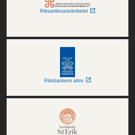
Riksantikvarieämbetet
Riksbankens arkiv