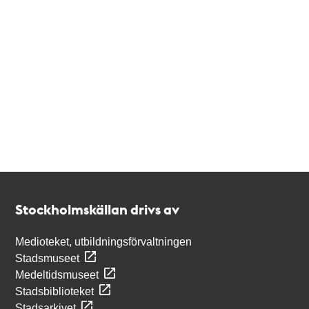
Kontakt
Stockholmskällan
Stockholmskällan drivs av
Medioteket, utbildningsförvaltningen
Stadsmuseet
Medeltidsmuseet
Stadsbiblioteket
Stadsarkivet