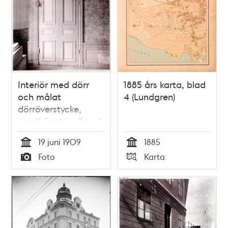
Interiör med dörr
1885 års karta, blad
och målat
4 (Lundgren)
dörröverstycke,
Adolf Fredriks Torg 1
19 juni 1909
1885
Tid
Tid
Foto
Karta
Typ
Typ