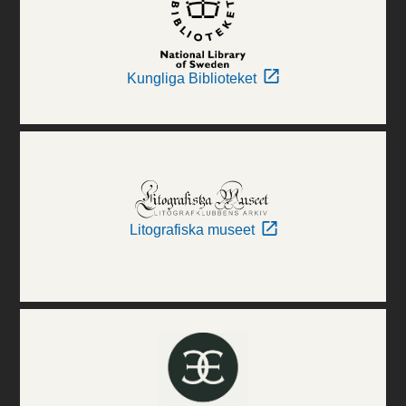
Kungliga Biblioteket
Litografiska museet