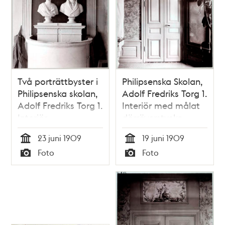
Två porträttbyster i
Philipsenska Skolan,
Philipsenska skolan,
Adolf Fredriks Torg 1.
Adolf Fredriks Torg 1.
Interiör med målat
Interiör
dörröverstycke
23 juni 1909
19 juni 1909
Tid
Tid
Foto
Foto
Typ
Typ