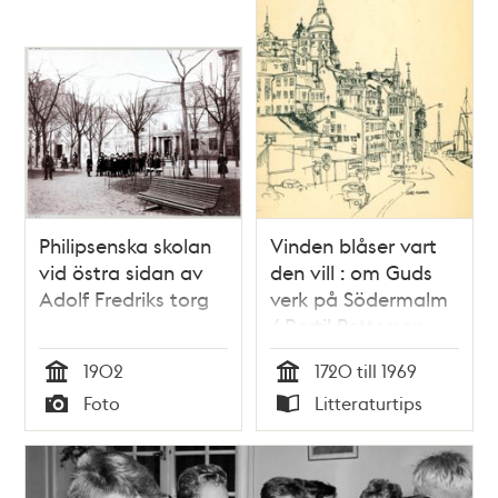
Philipsenska skolan
Vinden blåser vart
vid östra sidan av
den vill : om Guds
Adolf Fredriks torg
verk på Södermalm
/ Bertil Petterson
1902
1720 till 1969
Tid
Tid
Foto
Litteraturtips
Typ
Typ