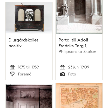
Djurgårdskalles
Portal till Adolf
positiv
Fredriks Torg 1,
Philipsenska Skolan
1875 till 1939
23 juni 1909
Tid
Tid
Föremål
Foto
Typ
Typ