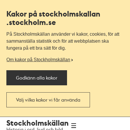
Kakor på stockholmskallan
.stockholm.se
På Stockholmskällan använder vi kakor, cookies, för att
sammanställa statistik och för att webbplatsen ska
fungera på ett bra sätt för dig.
Om kakor på Stockholmskällan
Godkänn alla kakor
Välj vilka kakor vi får använda
Till
Till
Stockholmskällan
navigationen
huvudinnehållet
Historia i ord, ljud och bild