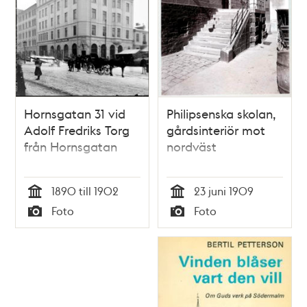
Hornsgatan 31 vid
Philipsenska skolan,
Adolf Fredriks Torg
gårdsinteriör mot
från Hornsgatan
nordväst
1890 till 1902
23 juni 1909
Tid
Tid
Foto
Foto
Typ
Typ