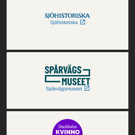
Sjöhistoriska
Spårvägsmuseet