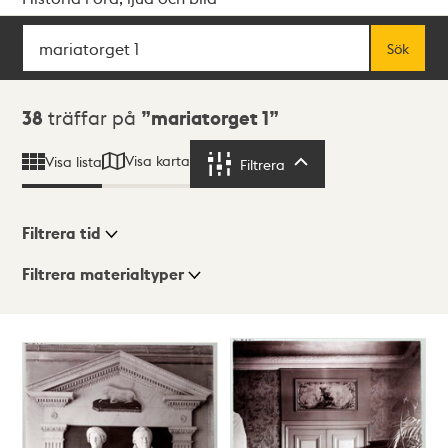
Sök
Fritextsök
Sök
Sökresultat
38
träffar på
mariatorget 1
Visa karta
Visa lista
Filtrera
Filtrera
Filtrera tid
Filtrera materialtyper
Visningsläge
Totalt
38
träffar
Lista
Karta