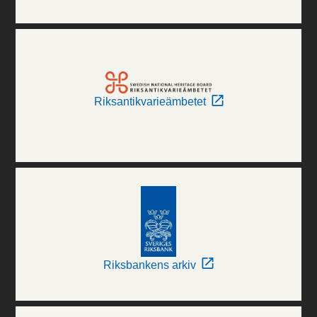
Riksantikvarieämbetet
Riksbankens arkiv