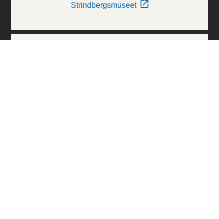
Strindbergsmuseet
Thielska Galleriet
Världskulturmuseerna