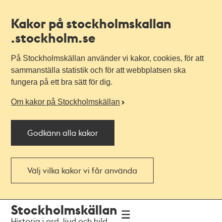
Kakor på stockholmskallan
.stockholm.se
På Stockholmskällan använder vi kakor, cookies, för att
sammanställa statistik och för att webbplatsen ska
fungera på ett bra sätt för dig.
Om kakor på Stockholmskällan
Godkänn alla kakor
Välj vilka kakor vi får använda
Till
Till
Stockholmskällan
navigationen
huvudinnehållet
Historia i ord, ljud och bild