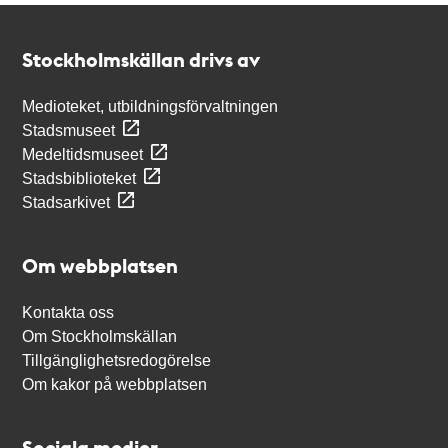
Kontakt
Stockholmskällan
Stockholmskällan drivs av
Medioteket, utbildningsförvaltningen
Stadsmuseet
Medeltidsmuseet
Stadsbiblioteket
Stadsarkivet
Om webbplatsen
Kontakta oss
Om Stockholmskällan
Tillgänglighetsredogörelse
Om kakor på webbplatsen
Sociala medier