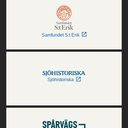
Samfundet S:t Erik
Sjöhistoriska