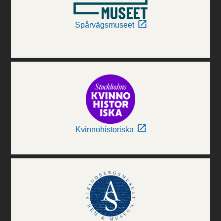
Spårvägsmuseet
Kvinnohistoriska