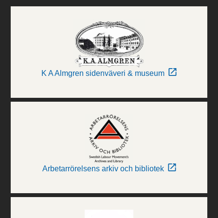
K A Almgren sidenväveri & museum
Arbetarrörelsens arkiv och bibliotek