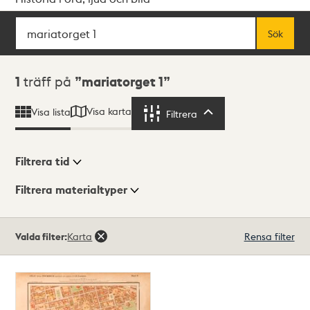
Sök
Fritextsök
Sök
Sökresultat
1
träff på
mariatorget 1
Visa karta
Visa lista
Filtrera
Filtrera
Filtrera tid
Filtrera materialtyper
Visningsläge
Totalt
Valda filter:
Karta
Rensa filter
1
träffar
Lista
Karta