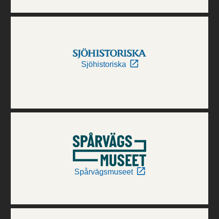
Sjöhistoriska
Spårvägsmuseet