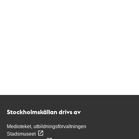
Kontakt
Stockholmskällan
Stockholmskällan drivs av
Medioteket, utbildningsförvaltningen
Stadsmuseet