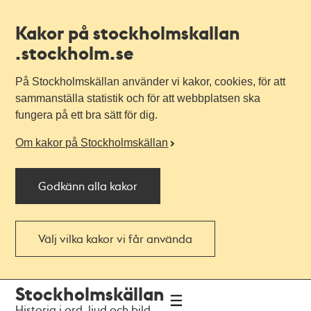
Kakor på stockholmskallan
.stockholm.se
På Stockholmskällan använder vi kakor, cookies, för att
sammanställa statistik och för att webbplatsen ska
fungera på ett bra sätt för dig.
Om kakor på Stockholmskällan
Godkänn alla kakor
Välj vilka kakor vi får använda
Till
Till
Stockholmskällan
navigationen
huvudinnehållet
Historia i ord, ljud och bild