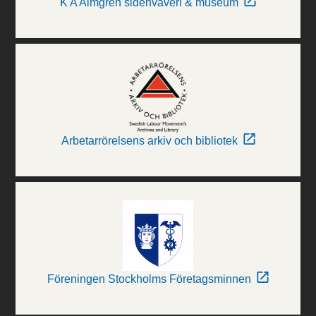
K A Almgren sidenväveri & museum
Arbetarrörelsens arkiv och bibliotek
Föreningen Stockholms Företagsminnen