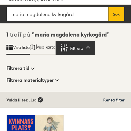
Sök
Fritextsök
Sök
Sökresultat
1
träff på
maria magdalena kyrkogård
Visa karta
Visa lista
Filtrera
Filtrera
Filtrera tid
Filtrera materialtyper
Visningsläge
Totalt
Valda filter:
Ljud
Rensa filter
1
träffar
Lista
Karta