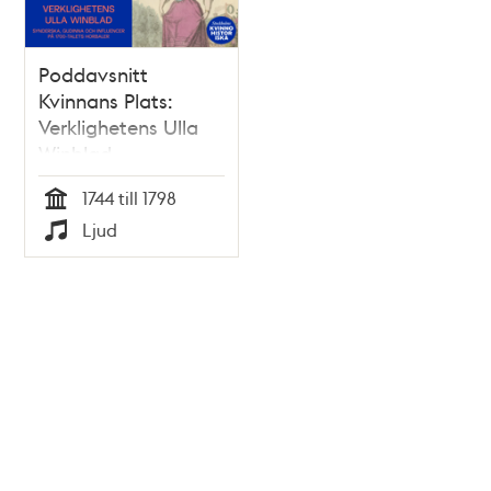
Poddavsnitt
Kvinnans Plats:
Verklighetens Ulla
Winblad –
synderska, gudinna
1744 till 1798
och influencer på
Tid
Ljud
1700-talets horbaler
Typ