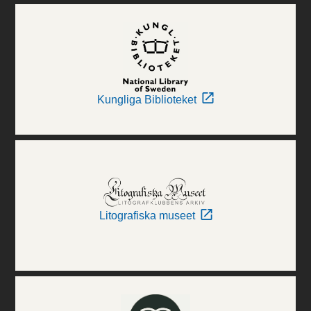
Kungliga Biblioteket
Litografiska museet