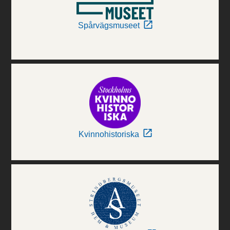
Spårvägsmuseet
Kvinnohistoriska