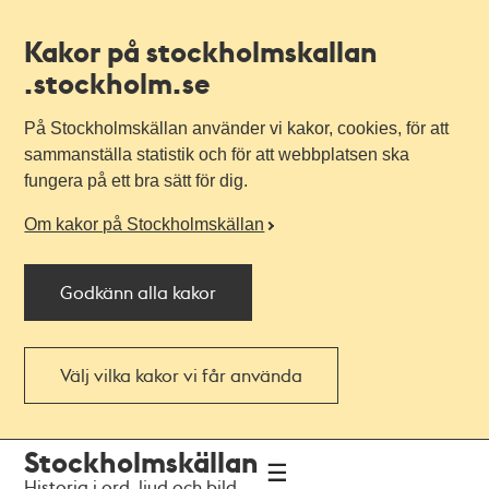
Kakor på stockholmskallan
.stockholm.se
På Stockholmskällan använder vi kakor, cookies, för att
sammanställa statistik och för att webbplatsen ska
fungera på ett bra sätt för dig.
Om kakor på Stockholmskällan
Godkänn alla kakor
Välj vilka kakor vi får använda
Till
Till
Stockholmskällan
navigationen
huvudinnehållet
Historia i ord, ljud och bild