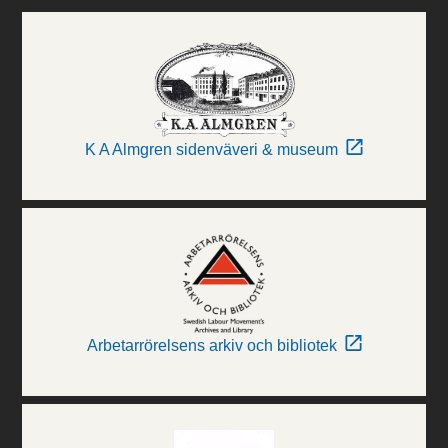
K A Almgren sidenväveri & museum
Arbetarrörelsens arkiv och bibliotek