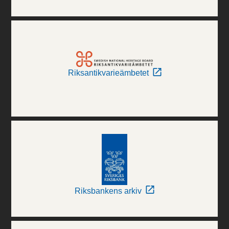
Riksantikvarieämbetet
Riksbankens arkiv