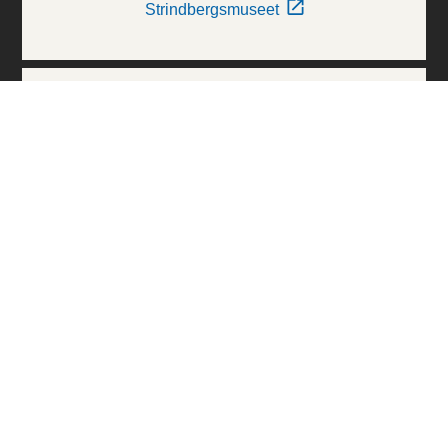
Strindbergsmuseet
Thielska Galleriet
Världskulturmuseerna