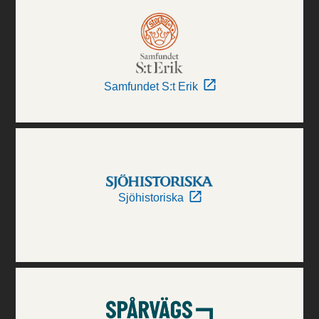
Samfundet S:t Erik
Sjöhistoriska