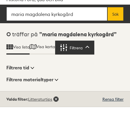
Sök
Fritextsök
Sök
Sökresultat
0
träffar på
maria magdalena kyrkogård
Visa karta
Visa lista
Filtrera
Filtrera
Filtrera tid
Filtrera materialtyper
Visningsläge
Totalt
Valda filter:
Litteraturtips
Rensa filter
0
träffar
Lista
Karta