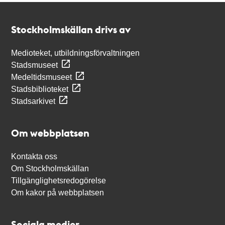
Kontakt
Stockholmskällan
Stockholmskällan drivs av
Medioteket, utbildningsförvaltningen
Stadsmuseet
Medeltidsmuseet
Stadsbiblioteket
Stadsarkivet
Om webbplatsen
Kontakta oss
Om Stockholmskällan
Tillgänglighetsredogörelse
Om kakor på webbplatsen
Sociala medier