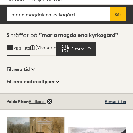
Sök
Fritextsök
Sök
Sökresultat
2
träffar på
maria magdalena kyrkogård
Visa karta
Visa lista
Filtrera
Filtrera
Filtrera tid
Filtrera materialtyper
Visningsläge
Totalt
Valda filter:
Bildkonst
Rensa filter
2
träffar
Lista
Karta