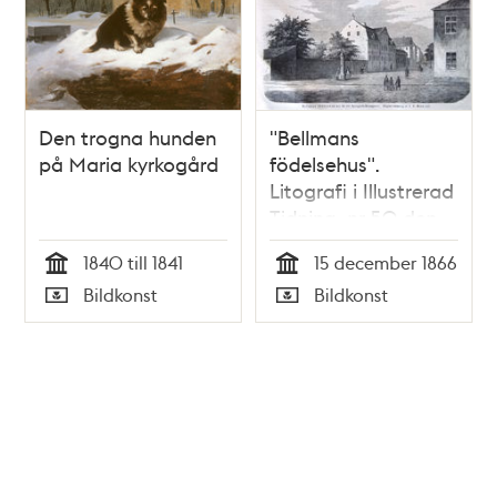
Den trogna hunden
"Bellmans
på Maria kyrkogård
födelsehus".
Litografi i Illustrerad
Tidning, nr 50 den
15 december 1866.
1840 till 1841
15 december 1866
Tid
Tid
Bildkonst
Bildkonst
Typ
Typ