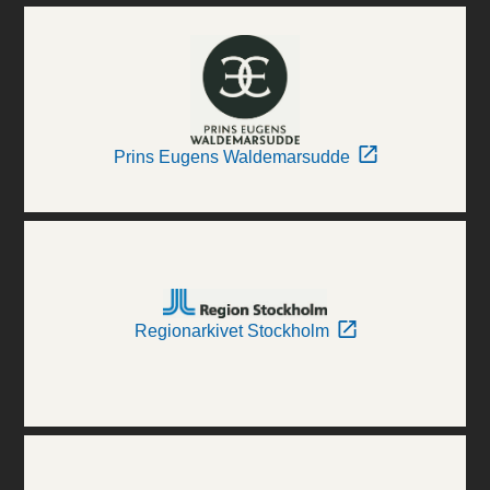
Prins Eugens Waldemarsudde
Regionarkivet Stockholm