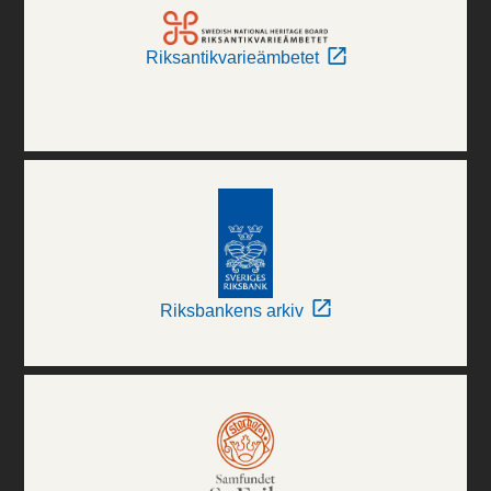
Riksantikvarieämbetet
Riksbankens arkiv