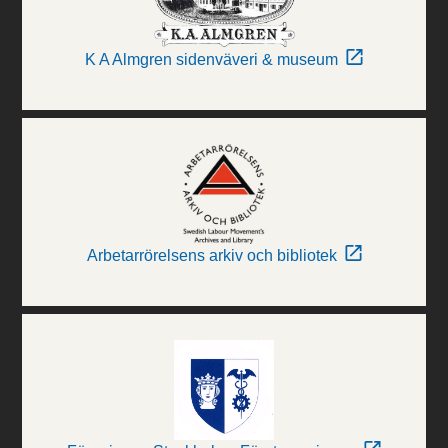
K A Almgren sidenväveri & museum
Arbetarrörelsens arkiv och bibliotek