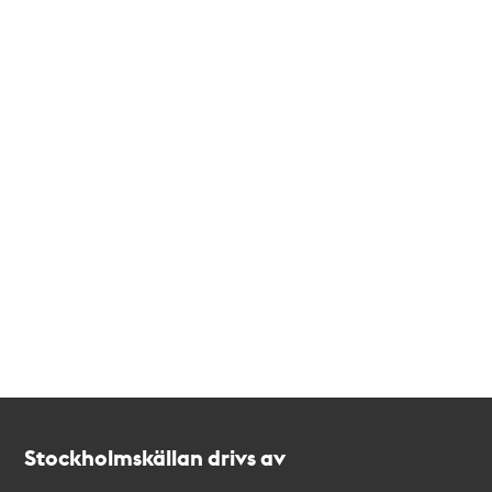
Kontakt
Stockholmskällan
Stockholmskällan drivs av