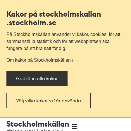
Kakor på stockholmskallan
.stockholm.se
På Stockholmskällan använder vi kakor, cookies, för att
sammanställa statistik och för att webbplatsen ska
fungera på ett bra sätt för dig.
Om kakor på Stockholmskällan
Godkänn alla kakor
Välj vilka kakor vi får använda
Till
Till
Stockholmskällan
navigationen
huvudinnehållet
Historia i ord, ljud och bild