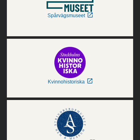
Spårvägsmuseet
Kvinnohistoriska