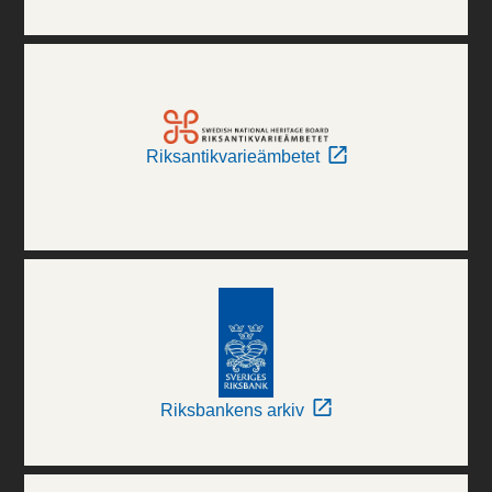
Riksantikvarieämbetet
Riksbankens arkiv