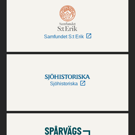
Samfundet S:t Erik
Sjöhistoriska