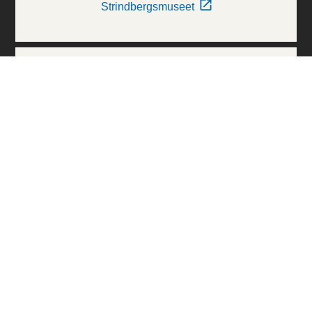
Strindbergsmuseet
Thielska Galleriet
Världskulturmuseerna