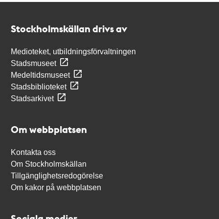
Kontakt
Stockholmskällan
Stockholmskällan drivs av
Medioteket, utbildningsförvaltningen
Stadsmuseet
Medeltidsmuseet
Stadsbiblioteket
Stadsarkivet
Om webbplatsen
Kontakta oss
Om Stockholmskällan
Tillgänglighetsredogörelse
Om kakor på webbplatsen
Sociala medier