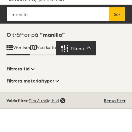
Sök
Fritextsök
Sök
Sökresultat
0
träffar på
manilla
Visa karta
Visa lista
Filtrera
Filtrera
Filtrera tid
Filtrera materialtyper
Visningsläge
Totalt
Valda filter:
Film & rörlig bild
Rensa filter
0
träffar
Lista
Karta