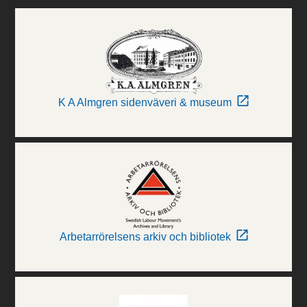
K A Almgren sidenväveri & museum
Arbetarrörelsens arkiv och bibliotek