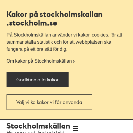
Kakor på stockholmskallan
.stockholm.se
På Stockholmskällan använder vi kakor, cookies, för att
sammanställa statistik och för att webbplatsen ska
fungera på ett bra sätt för dig.
Om kakor på Stockholmskällan
Godkänn alla kakor
Välj vilka kakor vi får använda
Till
Till
Stockholmskällan
navigationen
huvudinnehållet
Historia i ord, ljud och bild