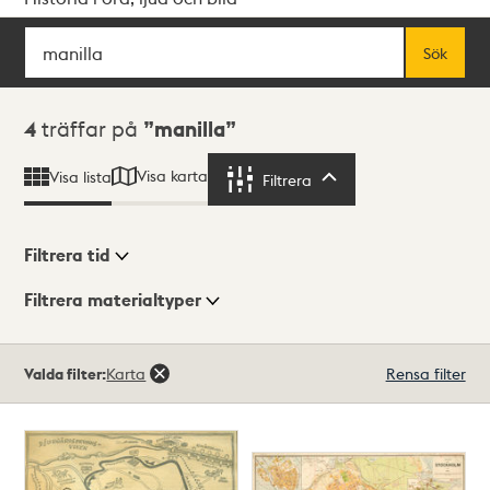
Sök
Fritextsök
Sök
Sökresultat
4
träffar på
manilla
Visa karta
Visa lista
Filtrera
Filtrera
Filtrera tid
Filtrera materialtyper
Visningsläge
Totalt
Valda filter:
Karta
Rensa filter
4
träffar
Lista
Karta