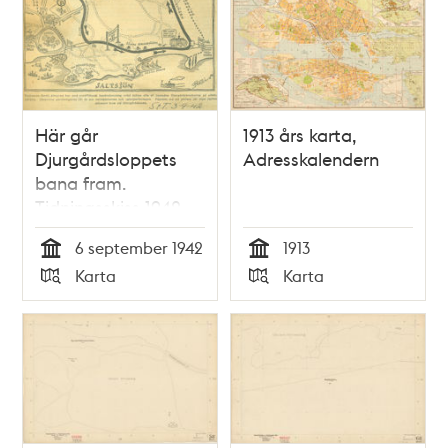
Här går
1913 års karta,
Djurgårdsloppets
Adresskalendern
bana fram.
Tidningsskiss 1942
6 september 1942
1913
Tid
Tid
Karta
Karta
Typ
Typ