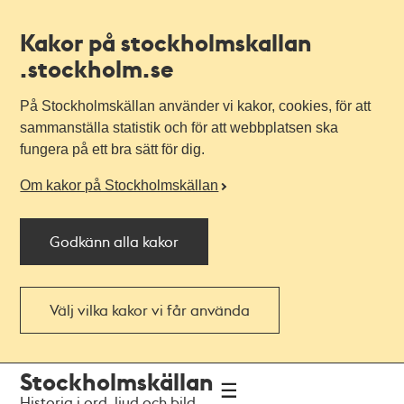
Kakor på stockholmskallan
.stockholm.se
På Stockholmskällan använder vi kakor, cookies, för att
sammanställa statistik och för att webbplatsen ska
fungera på ett bra sätt för dig.
Om kakor på Stockholmskällan
Godkänn alla kakor
Välj vilka kakor vi får använda
Till
Till
Stockholmskällan
navigationen
huvudinnehållet
Historia i ord, ljud och bild