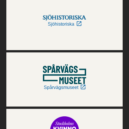
Sjöhistoriska
Spårvägsmuseet