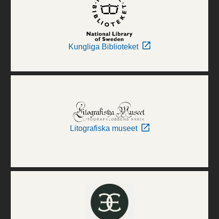
Kungliga Biblioteket
Litografiska museet