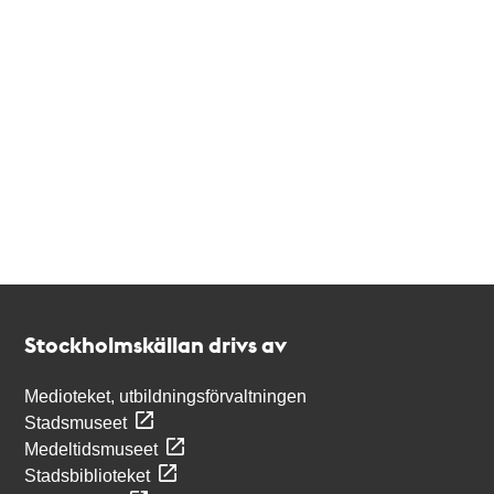
Kontakt
Stockholmskällan
Stockholmskällan drivs av
Medioteket, utbildningsförvaltningen
Stadsmuseet
Medeltidsmuseet
Stadsbiblioteket