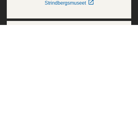
Strindbergsmuseet
Thielska Galleriet
Världskulturmuseerna