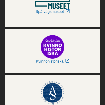
Spårvägsmuseet
Kvinnohistoriska