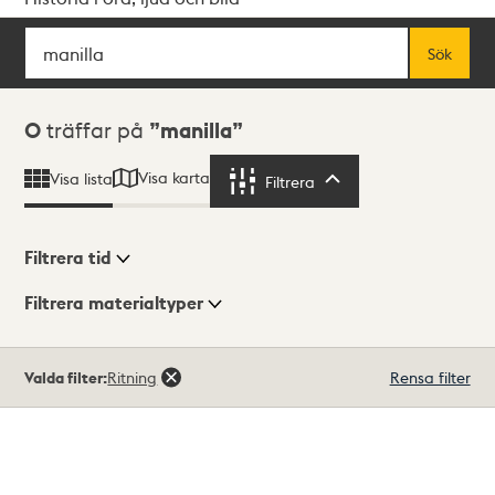
Sök
Fritextsök
Sök
Sökresultat
0
träffar på
manilla
Visa karta
Visa lista
Filtrera
Filtrera
Filtrera tid
Filtrera materialtyper
Visningsläge
Totalt
Valda filter:
Ritning
Rensa filter
0
träffar
Lista
Karta