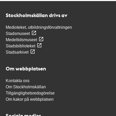
Kontakt
Stockholmskällan
Stockholmskällan drivs av
Medioteket, utbildningsförvaltningen
Stadsmuseet
Medeltidsmuseet
Stadsbiblioteket
Stadsarkivet
Om webbplatsen
Kontakta oss
Om Stockholmskällan
Tillgänglighetsredogörelse
Om kakor på webbplatsen
Sociala medier