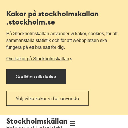
Kakor på stockholmskallan
.stockholm.se
På Stockholmskällan använder vi kakor, cookies, för att
sammanställa statistik och för att webbplatsen ska
fungera på ett bra sätt för dig.
Om kakor på Stockholmskällan
Godkänn alla kakor
Välj vilka kakor vi får använda
Till
Till
Stockholmskällan
navigationen
huvudinnehållet
Historia i ord, ljud och bild