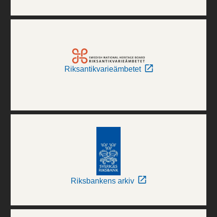
Riksantikvarieämbetet
Riksbankens arkiv