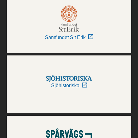
Samfundet S:t Erik
Sjöhistoriska