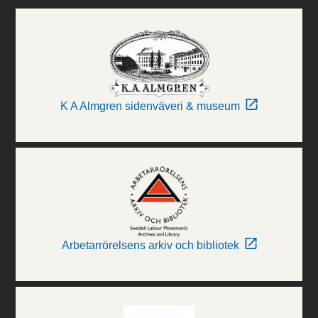
K A Almgren sidenväveri & museum
Arbetarrörelsens arkiv och bibliotek