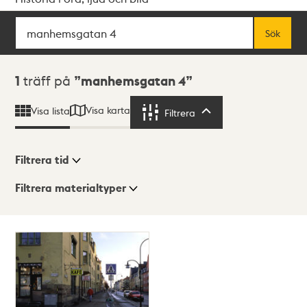
Sök
Fritextsök
Sök
Sökresultat
1
träff på
manhemsgatan 4
Visa karta
Visa lista
Filtrera
Filtrera
Filtrera tid
Filtrera materialtyper
Visningsläge
Totalt
1
träffar
Lista
Karta