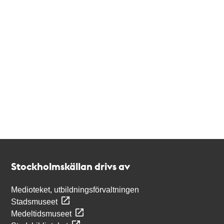
Kontakt
Stockholmskällan
Stockholmskällan drivs av
Medioteket, utbildningsförvaltningen
Stadsmuseet
Medeltidsmuseet