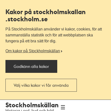
Kakor på stockholmskallan
.stockholm.se
På Stockholmskällan använder vi kakor, cookies, för att
sammanställa statistik och för att webbplatsen ska
fungera på ett bra sätt för dig.
Om kakor på Stockholmskällan
Godkänn alla kakor
Välj vilka kakor vi får använda
Till
Till
Stockholmskällan
navigationen
huvudinnehållet
Historia i ord, ljud och bild