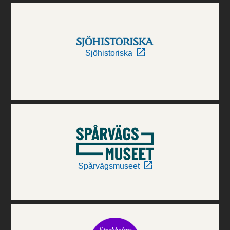
Sjöhistoriska
Spårvägsmuseet