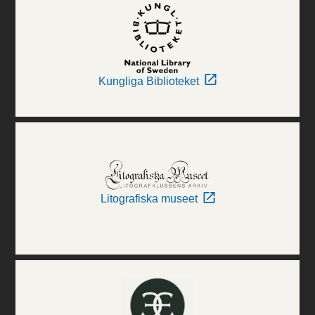
Kungliga Biblioteket
Litografiska museet