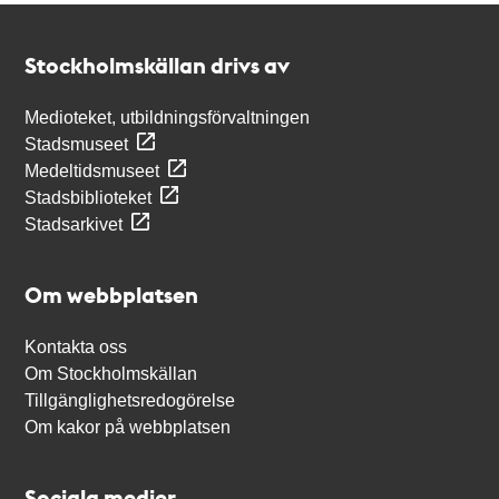
Kontakt
Stockholmskällan
Stockholmskällan drivs av
Medioteket, utbildningsförvaltningen
Stadsmuseet
Medeltidsmuseet
Stadsbiblioteket
Stadsarkivet
Om webbplatsen
Kontakta oss
Om Stockholmskällan
Tillgänglighetsredogörelse
Om kakor på webbplatsen
Sociala medier