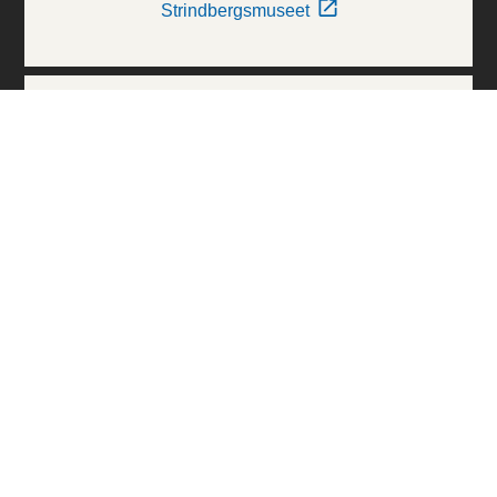
Strindbergsmuseet
Thielska Galleriet
Världskulturmuseerna