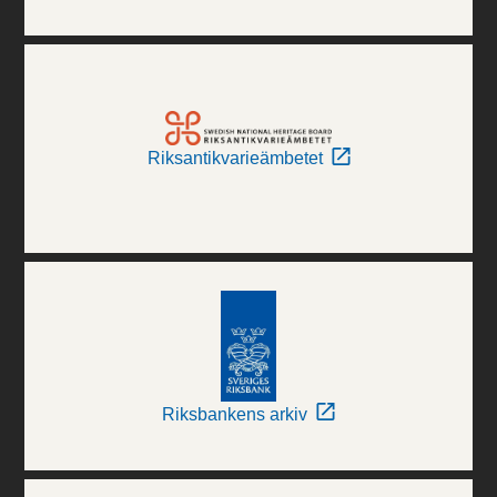
Riksantikvarieämbetet
Riksbankens arkiv