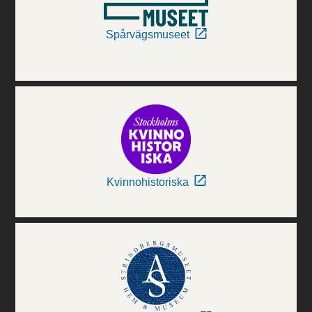
Spårvägsmuseet
Kvinnohistoriska