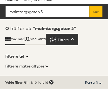
Sök
Fritextsök
Sök
Sökresultat
0
träffar på
malmtorgsgatan 3
Visa karta
Visa lista
Filtrera
Filtrera
Filtrera tid
Filtrera materialtyper
Visningsläge
Totalt
Valda filter:
Film & rörlig bild
Rensa filter
0
träffar
Lista
Karta