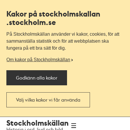
Kakor på stockholmskallan
.stockholm.se
På Stockholmskällan använder vi kakor, cookies, för att
sammanställa statistik och för att webbplatsen ska
fungera på ett bra sätt för dig.
Om kakor på Stockholmskällan
Godkänn alla kakor
Välj vilka kakor vi får använda
Till
Till
Stockholmskällan
navigationen
huvudinnehållet
Historia i ord, ljud och bild