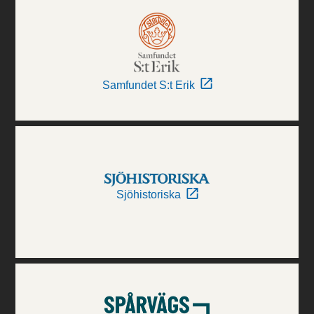
Samfundet S:t Erik
Sjöhistoriska