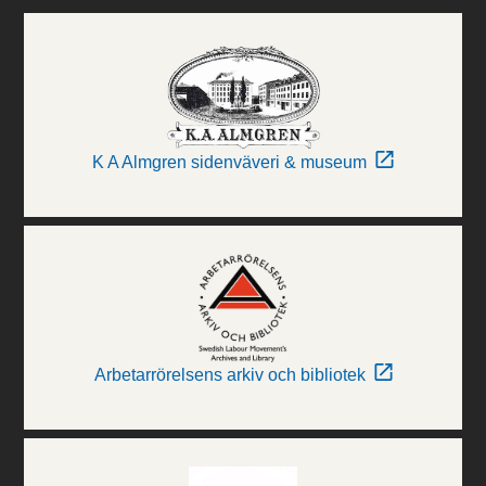
K A Almgren sidenväveri & museum
Arbetarrörelsens arkiv och bibliotek