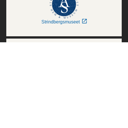
Strindbergsmuseet
Thielska Galleriet
Världskulturmuseerna