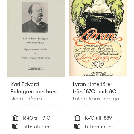
Karl Edvard
Lyran : interiörer
Palmgren och hans
från 1870- och 80-
skola : några
talens konstnärliga
minnesblad / Valfrid
och litterära
Palmgren Munch-
Stockholm / Lotten
1840 till 1910
1870 till 1889
Petersen
Dahlgren
Tid
Tid
Litteraturtips
Litteraturtips
Typ
Typ