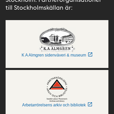
till Stockholmskällan är:
K A Almgren sidenväveri & museum
Arbetarrörelsens arkiv och bibliotek