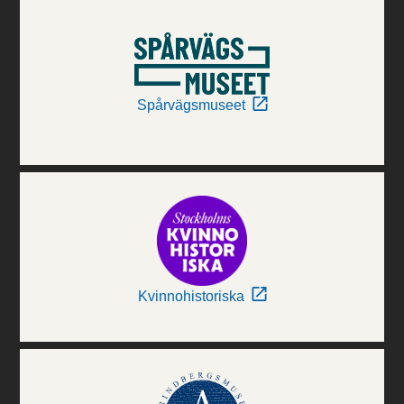
Spårvägsmuseet
Kvinnohistoriska