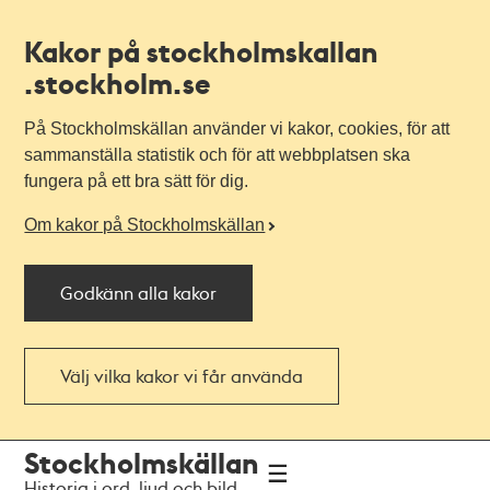
Kakor på stockholmskallan
.stockholm.se
På Stockholmskällan använder vi kakor, cookies, för att
sammanställa statistik och för att webbplatsen ska
fungera på ett bra sätt för dig.
Om kakor på Stockholmskällan
Godkänn alla kakor
Välj vilka kakor vi får använda
Till
Till
Stockholmskällan
navigationen
huvudinnehållet
Historia i ord, ljud och bild