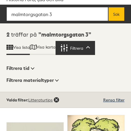
Sök
Fritextsök
Sök
Sökresultat
2
träffar på
malmtorgsgatan 3
Visa karta
Visa lista
Filtrera
Filtrera
Filtrera tid
Filtrera materialtyper
Visningsläge
Totalt
Valda filter:
Litteraturtips
Rensa filter
2
träffar
Lista
Karta