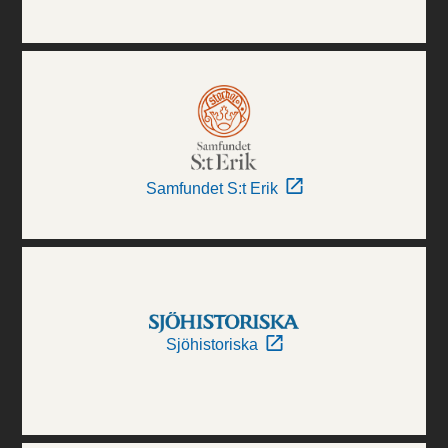
Samfundet S:t Erik
Sjöhistoriska