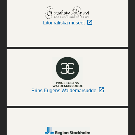
Litografiska museet
Prins Eugens Waldemarsudde