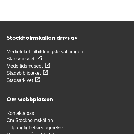
Kontakt
Stockholmskällan
Stockholmskällan drivs av
Medioteket, utbildningsförvaltningen
Stadsmuseet
Medeltidsmuseet
Stadsbiblioteket
Stadsarkivet
Om webbplatsen
Kontakta oss
Om Stockholmskällan
Tillgänglighetsredogörelse