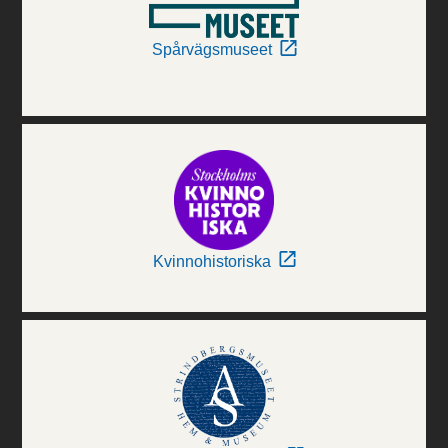
Spårvägsmuseet
Kvinnohistoriska