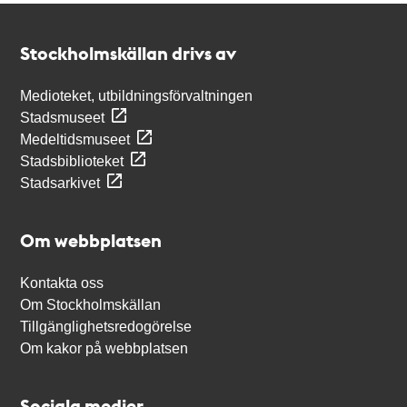
Kontakt
Stockholmskällan
Stockholmskällan drivs av
Medioteket, utbildningsförvaltningen
Stadsmuseet
Medeltidsmuseet
Stadsbiblioteket
Stadsarkivet
Om webbplatsen
Kontakta oss
Om Stockholmskällan
Tillgänglighetsredogörelse
Om kakor på webbplatsen
Sociala medier