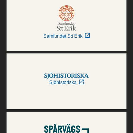
Samfundet S:t Erik
Sjöhistoriska