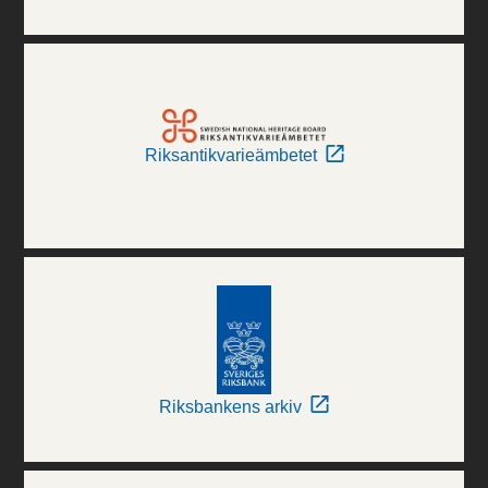
Riksantikvarieämbetet
Riksbankens arkiv