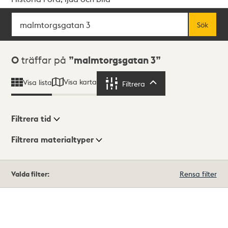
Sök
Fritextsök
Sök
Sökresultat
0
träffar på
malmtorgsgatan 3
Visa karta
Visa lista
Filtrera
Filtrera
Filtrera tid
Filtrera materialtyper
Visningsläge
Totalt
Valda filter:
Rensa filter
0
träffar
Lista
Karta