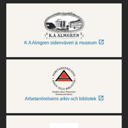
K A Almgren sidenväveri & museum
Arbetarrörelsens arkiv och bibliotek