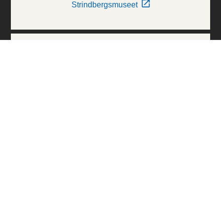
Strindbergsmuseet
Thielska Galleriet
Världskulturmuseerna