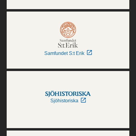
Samfundet S:t Erik
Sjöhistoriska