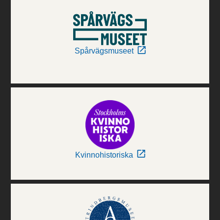
Spårvägsmuseet
Kvinnohistoriska