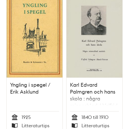
Yngling i spegel /
Karl Edvard
Erik Asklund
Palmgren och hans
skola : några
minnesblad / Valfrid
Palmgren Munch-
1925
1840 till 1910
Petersen
Tid
Tid
Litteraturtips
Litteraturtips