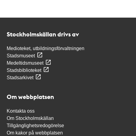
Kontakt
Stockholmskällan
Stockholmskällan drivs av
Medioteket, utbildningsförvaltningen
Stadsmuseet
Medeltidsmuseet
Stadsbiblioteket
Stadsarkivet
Om webbplatsen
Kontakta oss
Om Stockholmskällan
Tillgänglighetsredogörelse
Om kakor på webbplatsen