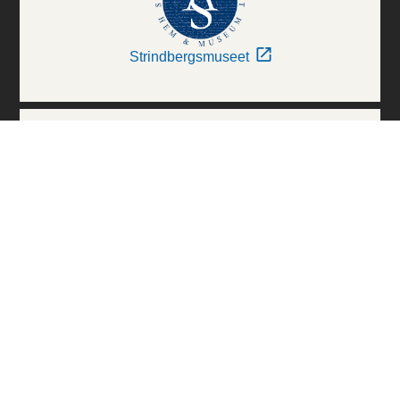
Strindbergsmuseet
Thielska Galleriet
Världskulturmuseerna