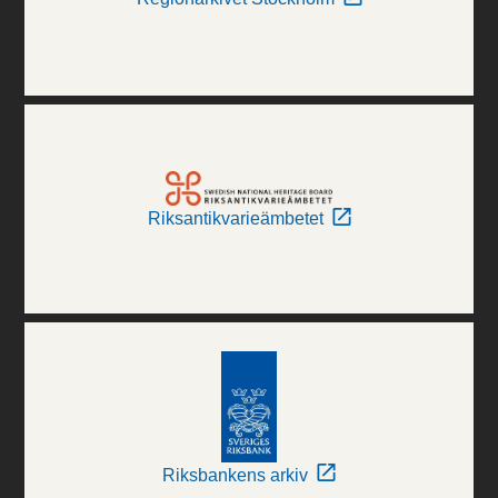
Riksantikvarieämbetet
Riksbankens arkiv