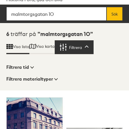
Sök
Fritextsök
Sök
Sökresultat
6
träffar på
malmtorgsgatan 10
Visa karta
Visa lista
Filtrera
Filtrera
Filtrera tid
Filtrera materialtyper
Visningsläge
Totalt
6
träffar
Lista
Karta