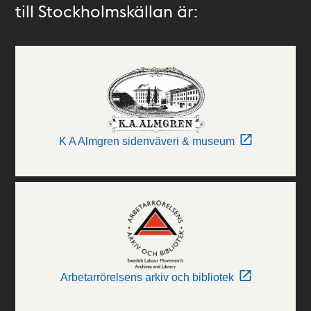
till Stockholmskällan är:
K A Almgren sidenväveri & museum
Arbetarrörelsens arkiv och bibliotek