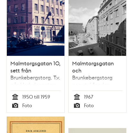
Malmtorgsgatan 10,
Malmtorgsgatan
sett från
och
Brunkebergstorg. T.v.
Brunkebergstorg
går Herkulesgatan
norrut. I fonden
österut. Nuvarande
Telestyrelsens hus i
1950 till 1959
1967
södra delen av
kv. Fyrmörsaren, nu
Tid
Tid
Foto
Foto
Gallerian
Riksbanken i kv.
Typ
Typ
Skansen