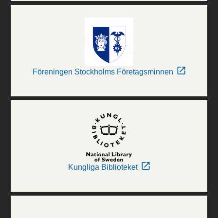
Föreningen Stockholms Företagsminnen
Kungliga Biblioteket