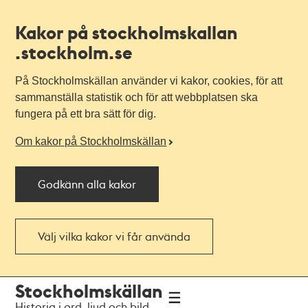
Kakor på stockholmskallan
.stockholm.se
På Stockholmskällan använder vi kakor, cookies, för att
sammanställa statistik och för att webbplatsen ska
fungera på ett bra sätt för dig.
Om kakor på Stockholmskällan
Godkänn alla kakor
Välj vilka kakor vi får använda
Till
Till
Stockholmskällan
navigationen
huvudinnehållet
Historia i ord, ljud och bild