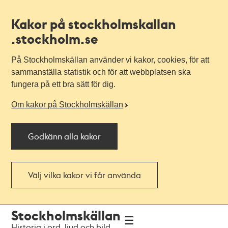
Kakor på stockholmskallan
.stockholm.se
På Stockholmskällan använder vi kakor, cookies, för att
sammanställa statistik och för att webbplatsen ska
fungera på ett bra sätt för dig.
Om kakor på Stockholmskällan
Godkänn alla kakor
Välj vilka kakor vi får använda
Till
Till
Stockholmskällan
navigationen
huvudinnehållet
Historia i ord, ljud och bild