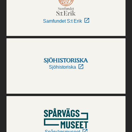
Samfundet S:t Erik
Sjöhistoriska
Spårvägsmuseet