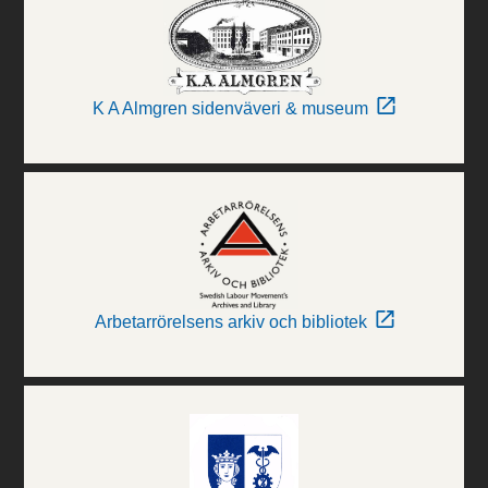
K A Almgren sidenväveri & museum
Arbetarrörelsens arkiv och bibliotek