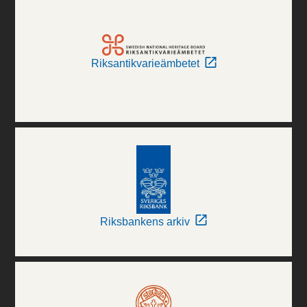
Riksantikvarieämbetet
Riksbankens arkiv