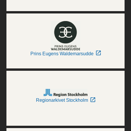
Prins Eugens Waldemarsudde
Regionarkivet Stockholm