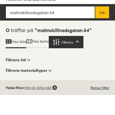
Sök
Fritextsök
Sök
Sökresultat
0
träffar på
malmskillnadsgatan 64
Visa karta
Visa lista
Filtrera
Filtrera
Filtrera tid
Filtrera materialtyper
Visningsläge
Totalt
Valda filter:
Film & rörlig bild
Rensa filter
0
träffar
Lista
Karta