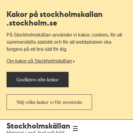
Kakor på stockholmskallan
.stockholm.se
På Stockholmskällan använder vi kakor, cookies, för att
sammanställa statistik och för att webbplatsen ska
fungera på ett bra sätt för dig.
Om kakor på Stockholmskällan
Godkänn alla kakor
Välj vilka kakor vi får använda
Till
Till
Stockholmskällan
navigationen
huvudinnehållet
Historia i ord, ljud och bild