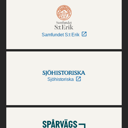
Samfundet S:t Erik
Sjöhistoriska