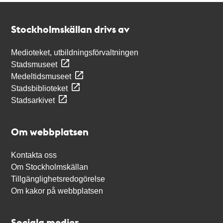
Kontakt
Stockholmskällan
Stockholmskällan drivs av
Medioteket, utbildningsförvaltningen
Stadsmuseet
Medeltidsmuseet
Stadsbiblioteket
Stadsarkivet
Om webbplatsen
Kontakta oss
Om Stockholmskällan
Tillgänglighetsredogörelse
Om kakor på webbplatsen
Sociala medier