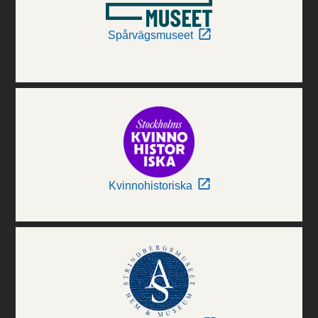
Spårvägsmuseet
Kvinnohistoriska