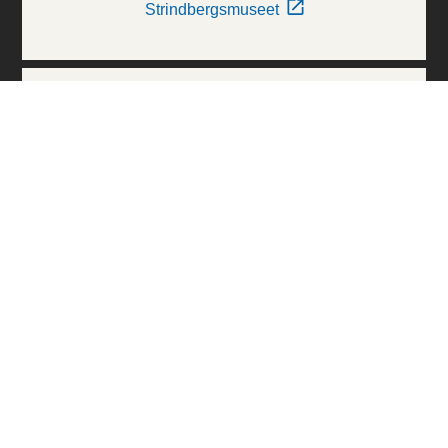
Strindbergsmuseet
Thielska Galleriet
Världskulturmuseerna