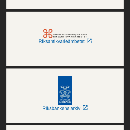
Riksantikvarieämbetet
Riksbankens arkiv