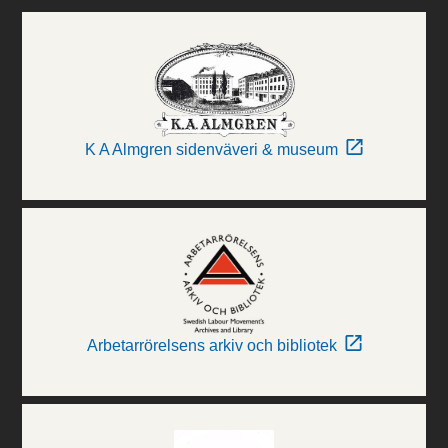
K A Almgren sidenväveri & museum
Arbetarrörelsens arkiv och bibliotek