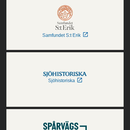
Samfundet S:t Erik
Sjöhistoriska