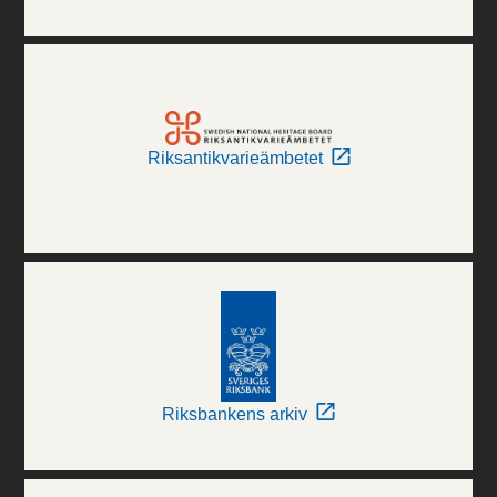
Riksantikvarieämbetet
Riksbankens arkiv