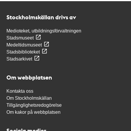
Kontakt
Stockholmskällan
Stockholmskällan drivs av
Medioteket, utbildningsförvaltningen
Stadsmuseet
Medeltidsmuseet
Stadsbiblioteket
Stadsarkivet
Om webbplatsen
Kontakta oss
Om Stockholmskällan
Tillgänglighetsredogörelse
Om kakor på webbplatsen
Sociala medier