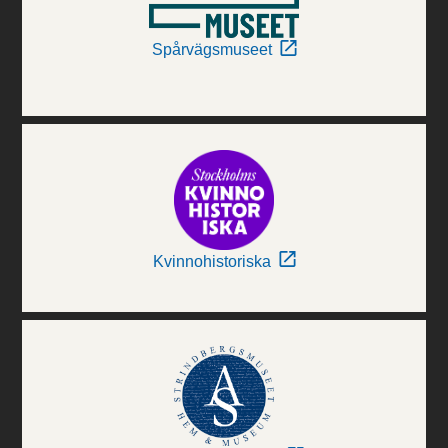
Spårvägsmuseet
Kvinnohistoriska