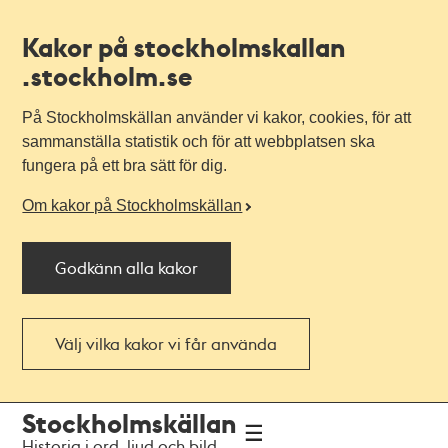
Kakor på stockholmskallan
.stockholm.se
På Stockholmskällan använder vi kakor, cookies, för att
sammanställa statistik och för att webbplatsen ska
fungera på ett bra sätt för dig.
Om kakor på Stockholmskällan
Godkänn alla kakor
Välj vilka kakor vi får använda
Till
Till
Stockholmskällan
navigationen
huvudinnehållet
Historia i ord, ljud och bild