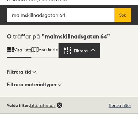
Sök
Fritextsök
Sök
Sökresultat
0
träffar på
malmskillnadsgatan 64
Visa karta
Visa lista
Filtrera
Filtrera
Filtrera tid
Filtrera materialtyper
Visningsläge
Totalt
Valda filter:
Litteraturtips
Rensa filter
0
träffar
Lista
Karta