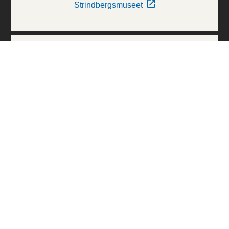
Strindbergsmuseet
Thielska Galleriet
Världskulturmuseerna