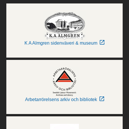
K A Almgren sidenväveri & museum
Arbetarrörelsens arkiv och bibliotek