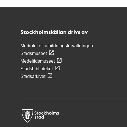
Kontakt
Stockholmskällan
Stockholmskällan drivs av
Medioteket, utbildningsförvaltningen
Stadsmuseet
Medeltidsmuseet
Stadsbiblioteket
Stadsarkivet