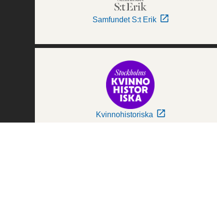
Samfundet S:t Erik
Kvinnohistoriska
Världskulturmuseerna