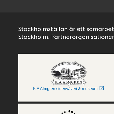
Stockholmskällan är ett samarbete
Stockholm. Partnerorganisationer 
K A Almgren sidenväveri & museum