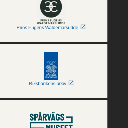
Prins Eugens Waldemarsudde
Riksbankens arkiv