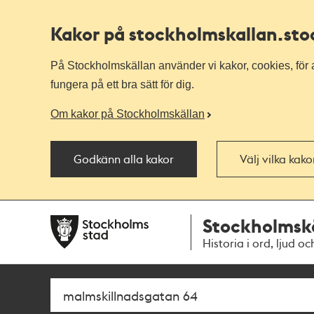
Kakor på stockholmskallan
.st
På Stockholmskällan använder vi kakor, cookies, för a
fungera på ett bra sätt för dig.
Om kakor på Stockholmskällan
Godkänn alla kakor
Välj vilka kak
Till
Till
Stockholmsk
navigationen
huvudinnehållet
Historia i ord, ljud oc
Sök
Fritextsök