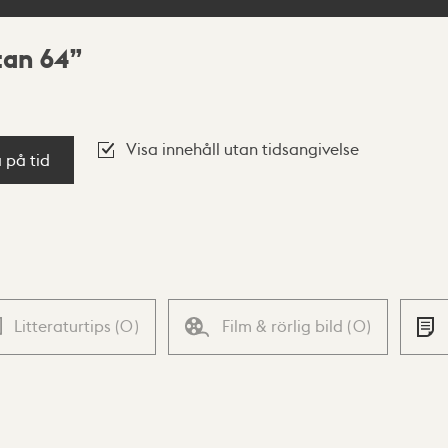
tan 64
Visa innehåll utan tidsangivelse
a på tid
Litteraturtips
(
0
)
Film & rörlig bild
(
0
)