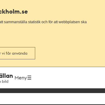
ockholm.se
tt sammanställa statistik och för att webbplatsen ska
or vi får använda
ällan
Meny
h bild