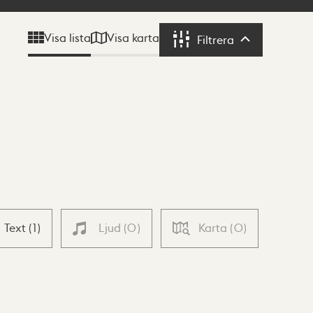
Visa karta
Visa lista
Filtrera
Filtrera
Text
(
1
)
Ljud
(
0
)
Karta
(
0
)