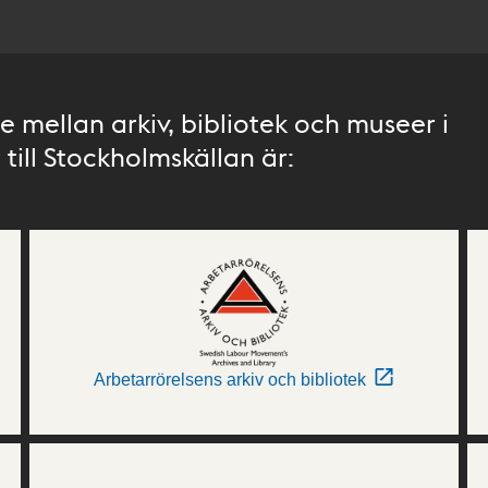
 mellan arkiv, bibliotek och museer i
till Stockholmskällan är:
Arbetarrörelsens arkiv och bibliotek