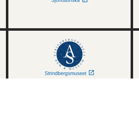
Sjöhistoriska
Strindbergsmuseet