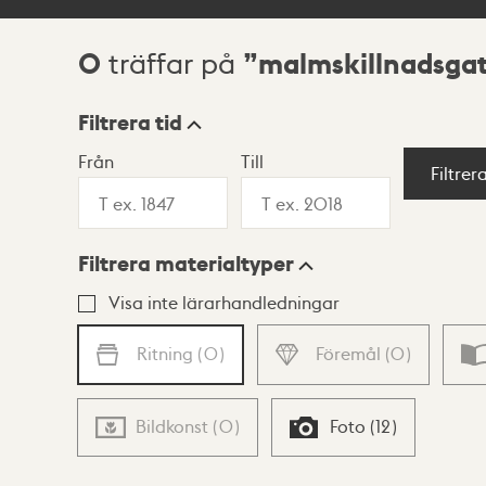
0
malmskillnadsga
träffar på
Sökresultat
Filtrera tid
Från
Till
Visningsläge
Filtrer
Filtrera materialtyper
Lista
Karta
Visa inte lärarhandledningar
Ritning
(
0
)
Föremål
(
0
)
Bildkonst
(
0
)
Foto
(
12
)