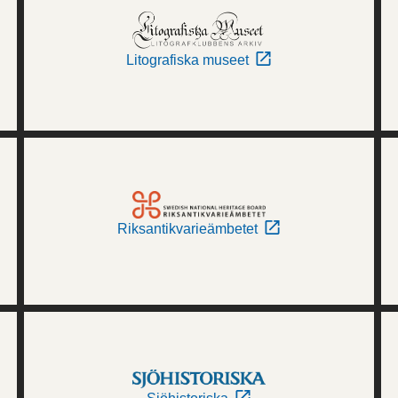
Litografiska museet
Riksantikvarieämbetet