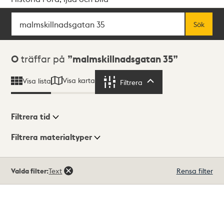
Sök
Fritextsök
Sök
Sökresultat
0
träffar på
malmskillnadsgatan 35
Visa karta
Visa lista
Filtrera
Filtrera
Filtrera tid
Filtrera materialtyper
Visningsläge
Totalt
Valda filter:
Text
Rensa filter
0
träffar
Lista
Karta