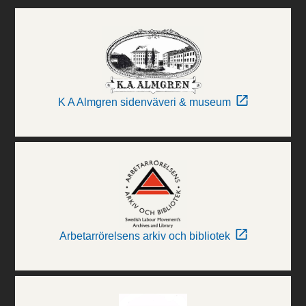
K A Almgren sidenväveri & museum
Arbetarrörelsens arkiv och bibliotek