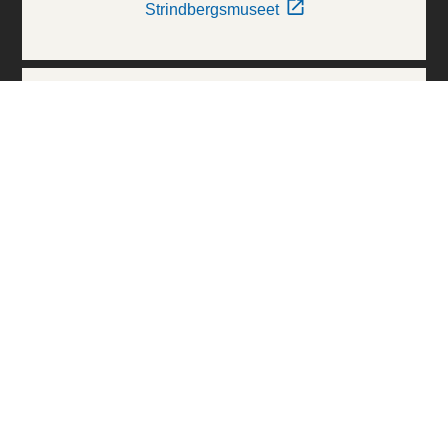
Strindbergsmuseet
Thielska Galleriet
Världskulturmuseerna