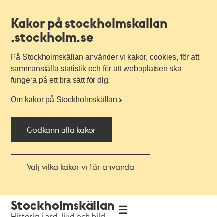
Kakor på stockholmskallan
.stockholm.se
På Stockholmskällan använder vi kakor, cookies, för att
sammanställa statistik och för att webbplatsen ska
fungera på ett bra sätt för dig.
Om kakor på Stockholmskällan
Godkänn alla kakor
Välj vilka kakor vi får använda
Till
Till
Stockholmskällan
navigationen
huvudinnehållet
Historia i ord, ljud och bild