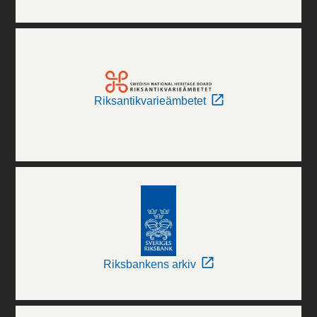
Riksantikvarieämbetet
Riksbankens arkiv