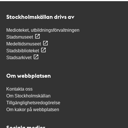
Kontakt
Stockholmskällan
Stockholmskällan drivs av
Medioteket, utbildningsförvaltningen
Stadsmuseet
Medeltidsmuseet
Stadsbiblioteket
Stadsarkivet
Om webbplatsen
Kontakta oss
Om Stockholmskällan
Tillgänglighetsredogörelse
Om kakor på webbplatsen
Sociala medier