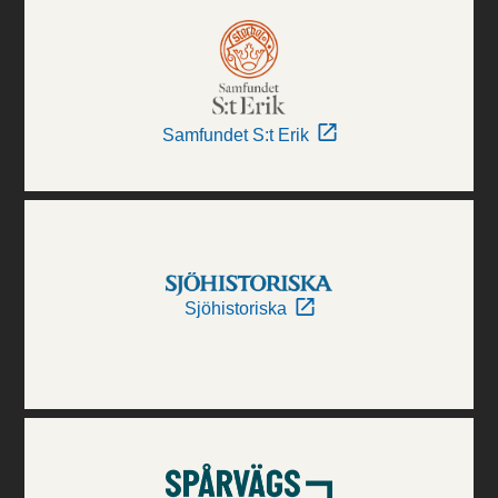
Samfundet S:t Erik
Sjöhistoriska