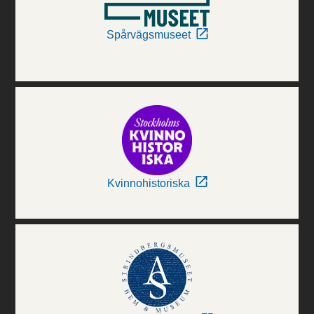
Spårvägsmuseet
Kvinnohistoriska