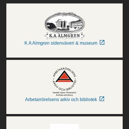
K A Almgren sidenväveri & museum
Arbetarrörelsens arkiv och bibliotek