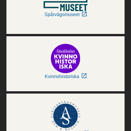
Spårvägsmuseet
Kvinnohistoriska