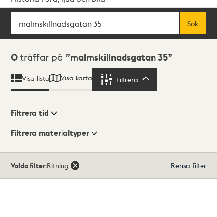
Sök
Fritextsök
Sök
Sökresultat
0
träffar på
malmskillnadsgatan 35
Visa karta
Visa lista
Filtrera
Filtrera
Filtrera tid
Filtrera materialtyper
Visningsläge
Totalt
Valda filter:
Ritning
Rensa filter
0
träffar
Lista
Karta