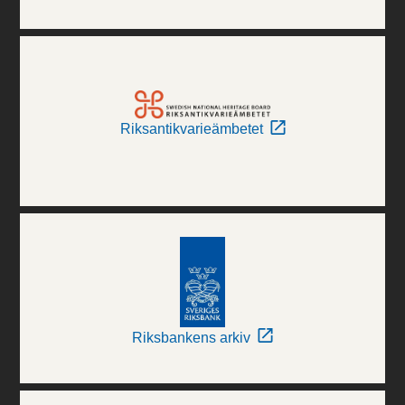
Riksantikvarieämbetet
Riksbankens arkiv