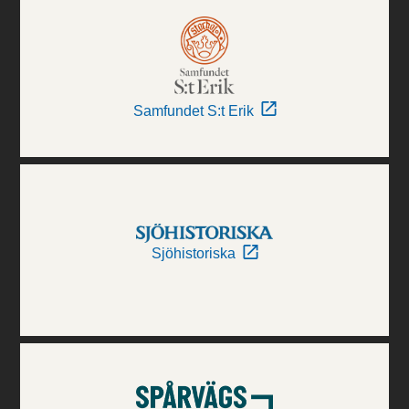
Samfundet S:t Erik
Sjöhistoriska