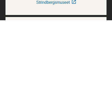
Strindbergsmuseet
Thielska Galleriet
Världskulturmuseerna