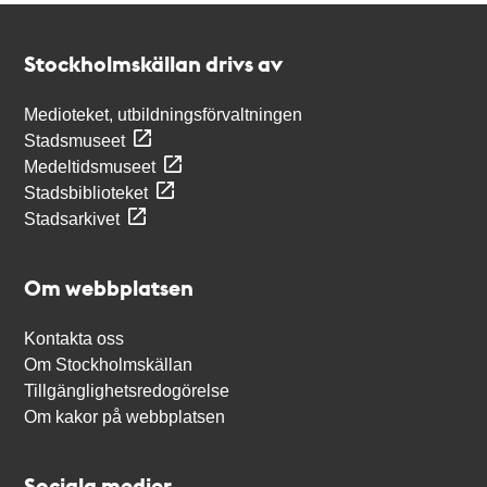
Kontakt
Stockholmskällan
Stockholmskällan drivs av
Medioteket, utbildningsförvaltningen
Stadsmuseet
Medeltidsmuseet
Stadsbiblioteket
Stadsarkivet
Om webbplatsen
Kontakta oss
Om Stockholmskällan
Tillgänglighetsredogörelse
Om kakor på webbplatsen
Sociala medier