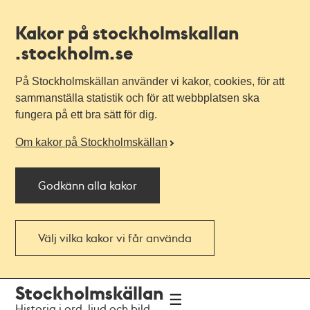
Kakor på stockholmskallan
.stockholm.se
På Stockholmskällan använder vi kakor, cookies, för att
sammanställa statistik och för att webbplatsen ska
fungera på ett bra sätt för dig.
Om kakor på Stockholmskällan
Godkänn alla kakor
Välj vilka kakor vi får använda
Till
Till
Stockholmskällan
navigationen
huvudinnehållet
Historia i ord, ljud och bild