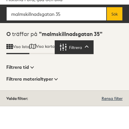
Sök
Fritextsök
Sök
Sökresultat
0
träffar på
malmskillnadsgatan 35
Visa karta
Visa lista
Filtrera
Filtrera
Filtrera tid
Filtrera materialtyper
Visningsläge
Totalt
Valda filter:
Rensa filter
0
träffar
Lista
Karta