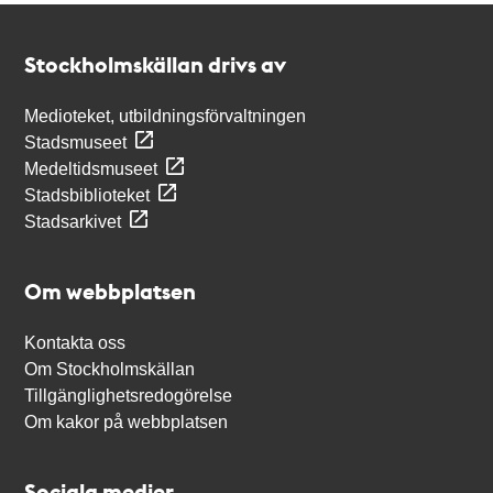
Kontakt
Stockholmskällan
Stockholmskällan drivs av
Medioteket, utbildningsförvaltningen
Stadsmuseet
Medeltidsmuseet
Stadsbiblioteket
Stadsarkivet
Om webbplatsen
Kontakta oss
Om Stockholmskällan
Tillgänglighetsredogörelse
Om kakor på webbplatsen
Sociala medier