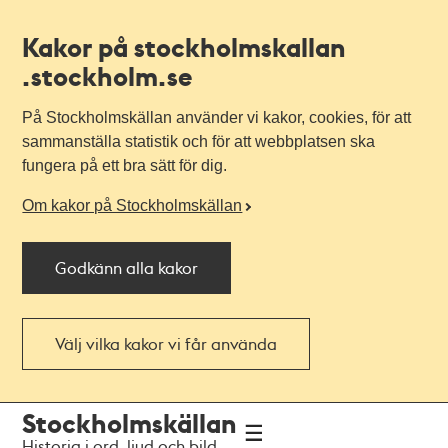
Kakor på stockholmskallan
.stockholm.se
På Stockholmskällan använder vi kakor, cookies, för att
sammanställa statistik och för att webbplatsen ska
fungera på ett bra sätt för dig.
Om kakor på Stockholmskällan
Godkänn alla kakor
Välj vilka kakor vi får använda
Till
Till
Stockholmskällan
navigationen
huvudinnehållet
Historia i ord, ljud och bild