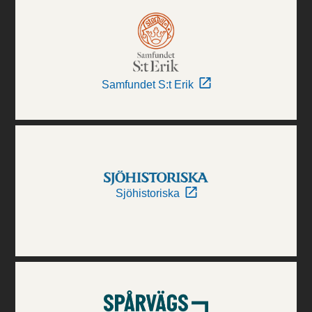
Samfundet S:t Erik
Sjöhistoriska