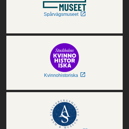
Spårvägsmuseet
Kvinnohistoriska