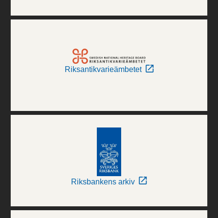
Riksantikvarieämbetet
Riksbankens arkiv