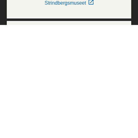
Strindbergsmuseet
Thielska Galleriet
Världskulturmuseerna