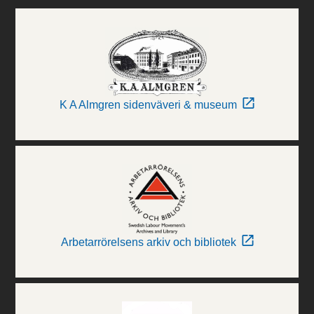
K A Almgren sidenväveri & museum
Arbetarrörelsens arkiv och bibliotek