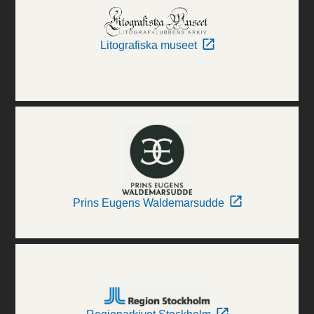
Litografiska museet
Prins Eugens Waldemarsudde