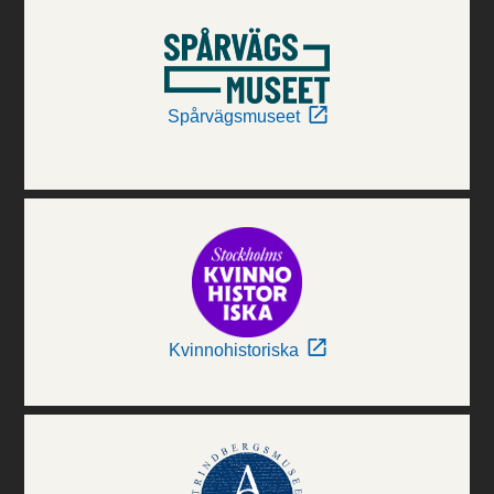
Spårvägsmuseet
Kvinnohistoriska