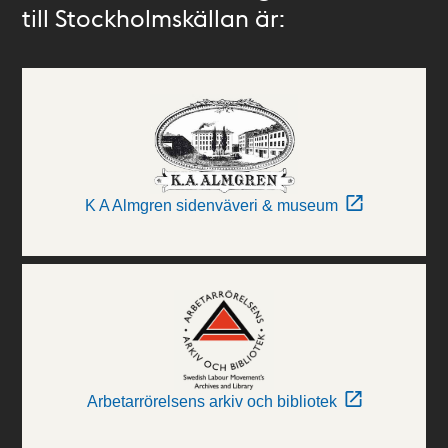
till Stockholmskällan är:
K A Almgren sidenväveri & museum
Arbetarrörelsens arkiv och bibliotek