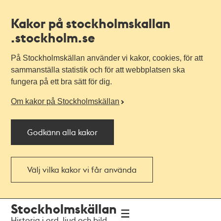
Kakor på stockholmskallan
.stockholm.se
På Stockholmskällan använder vi kakor, cookies, för att
sammanställa statistik och för att webbplatsen ska
fungera på ett bra sätt för dig.
Om kakor på Stockholmskällan
Godkänn alla kakor
Välj vilka kakor vi får använda
Till
Till
Stockholmskällan
navigationen
huvudinnehållet
Historia i ord, ljud och bild