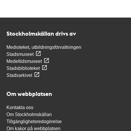
Kontakt
Stockholmskällan
Stockholmskällan drivs av
Medioteket, utbildningsförvaltningen
Stadsmuseet
Medeltidsmuseet
Stadsbiblioteket
Stadsarkivet
Om webbplatsen
Kontakta oss
Om Stockholmskällan
Tillgänglighetsredogörelse
Om kakor på webbplatsen