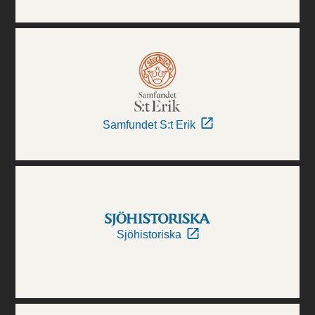
Samfundet S:t Erik
Sjöhistoriska