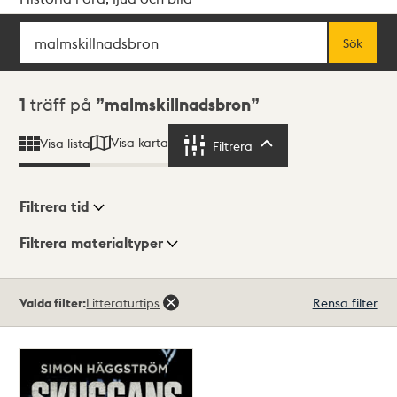
Sök
Fritextsök
Sök
Sökresultat
1
träff på
malmskillnadsbron
Visa karta
Visa lista
Filtrera
Filtrera
Filtrera tid
Filtrera materialtyper
Visningsläge
Totalt
Valda filter:
Litteraturtips
Rensa filter
1
träffar
Lista
Karta