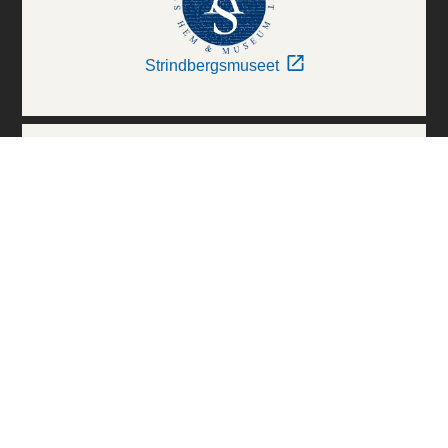
Strindbergsmuseet
Thielska Galleriet
Världskulturmuseerna