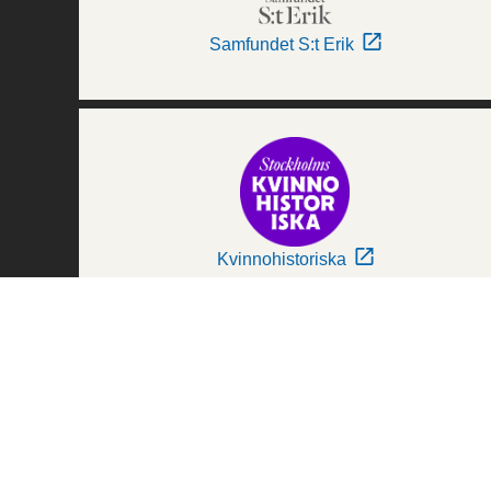
Samfundet S:t Erik
Kvinnohistoriska
Världskulturmuseerna