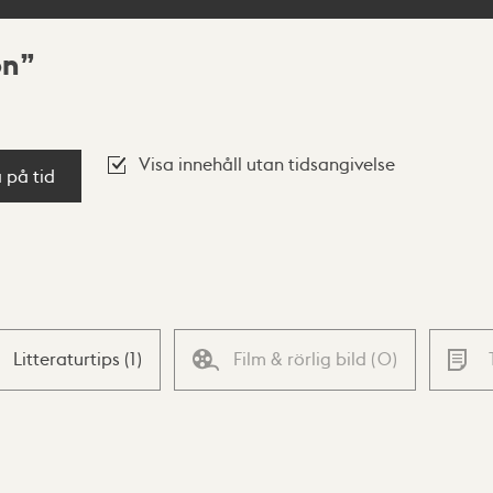
on
Visa innehåll utan tidsangivelse
a på tid
Litteraturtips
(
1
)
Film & rörlig bild
(
0
)