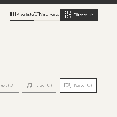
Visa karta
Visa lista
Filtrera
Filtrera
Text
(
0
)
Ljud
(
0
)
Karta
(
0
)