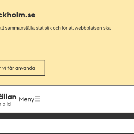
ockholm.se
tt sammanställa statistik och för att webbplatsen ska
or vi får använda
ällan
Meny
h bild