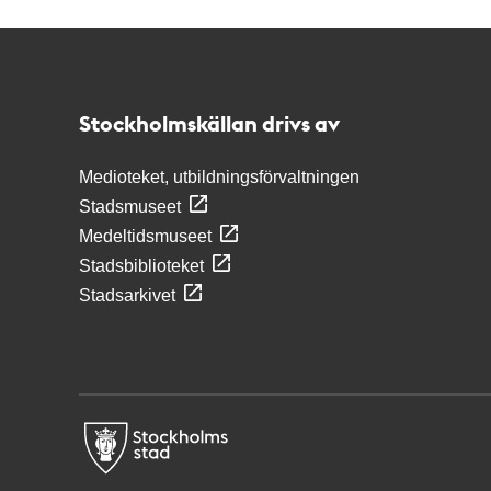
Kontakt
Stockholmskällan
Stockholmskällan drivs av
Medioteket, utbildningsförvaltningen
Stadsmuseet
Medeltidsmuseet
Stadsbiblioteket
Stadsarkivet