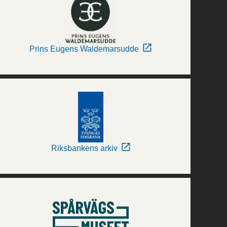
Prins Eugens Waldemarsudde
Riksbankens arkiv