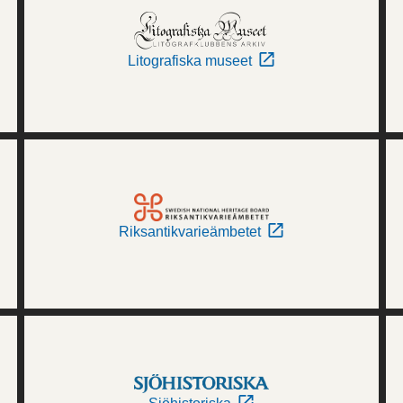
Litografiska museet
Riksantikvarieämbetet