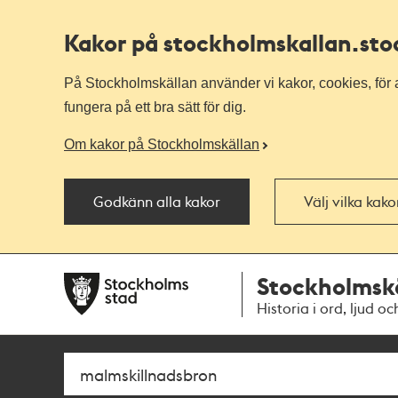
Kakor på stockholmskallan
.st
På Stockholmskällan använder vi kakor, cookies, för a
fungera på ett bra sätt för dig.
Om kakor på Stockholmskällan
Godkänn alla kakor
Välj vilka kak
Till
Till
Stockholmsk
navigationen
huvudinnehållet
Historia i ord, ljud oc
Sök
Fritextsök