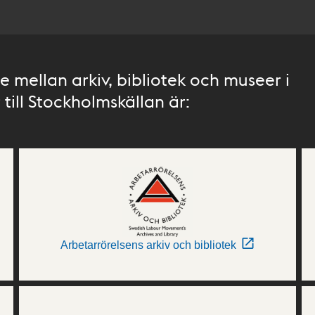
 mellan arkiv, bibliotek och museer i
till Stockholmskällan är:
Arbetarrörelsens arkiv och bibliotek