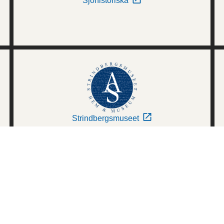
Sjöhistoriska
Strindbergsmuseet