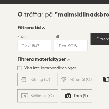
0
malmskillnadsbr
träffar på
Sökresultat
Filtrera tid
Från
Till
Visningsläge
Filtrer
Filtrera materialtyper
Lista
Karta
Visa inte lärarhandledningar
Ritning
(
0
)
Föremål
(
0
)
Bildkonst
(
0
)
Foto
(
9
)