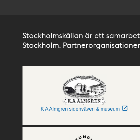
Stockholmskällan är ett samarbete
Stockholm. Partnerorganisationer 
K A Almgren sidenväveri & museum