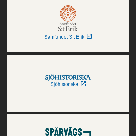
Samfundet S:t Erik
Sjöhistoriska