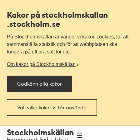
Kakor på stockholmskallan
.stockholm.se
På Stockholmskällan använder vi kakor, cookies, för att
sammanställa statistik och för att webbplatsen ska
fungera på ett bra sätt för dig.
Om kakor på Stockholmskällan
Godkänn alla kakor
Välj vilka kakor vi får använda
Till
Till
Stockholmskällan
navigationen
huvudinnehållet
Historia i ord, ljud och bild