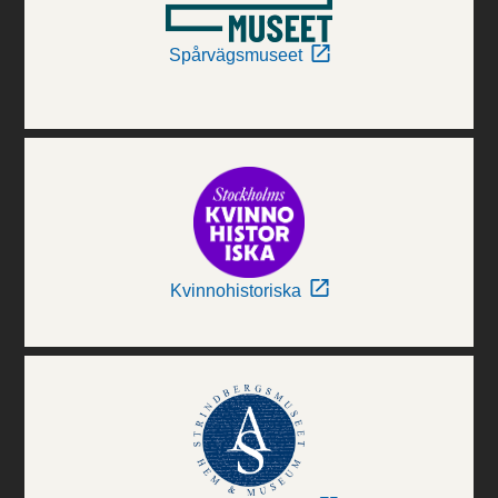
Spårvägsmuseet
Kvinnohistoriska