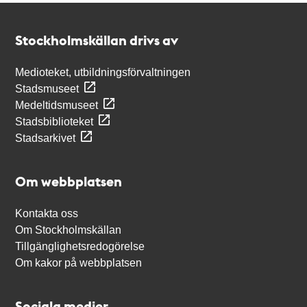
Kontakt
Stockholmskällan
Stockholmskällan drivs av
Medioteket, utbildningsförvaltningen
Stadsmuseet
Medeltidsmuseet
Stadsbiblioteket
Stadsarkivet
Om webbplatsen
Kontakta oss
Om Stockholmskällan
Tillgänglighetsredogörelse
Om kakor på webbplatsen
Sociala medier