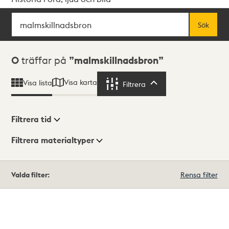
Sök
Fritextsök
Sök
Sökresultat
0
träffar på
malmskillnadsbron
Visa karta
Visa lista
Filtrera
Filtrera
Filtrera tid
Filtrera materialtyper
Visningsläge
Totalt
Valda filter:
Rensa filter
0
träffar
Lista
Karta