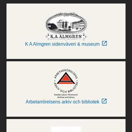
K A Almgren sidenväveri & museum
Arbetarrörelsens arkiv och bibliotek