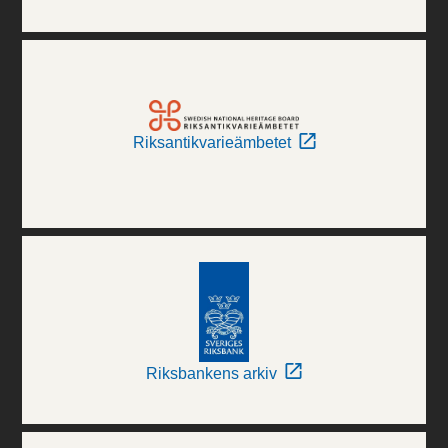
Riksantikvarieämbetet
Riksbankens arkiv