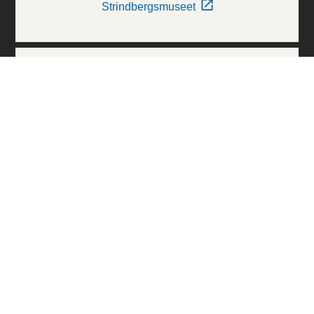
Strindbergsmuseet
Thielska Galleriet
Världskulturmuseerna