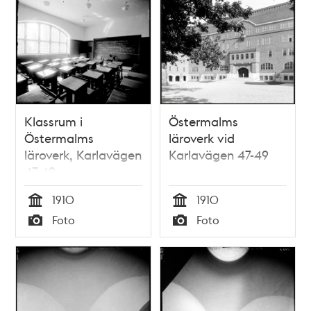
Klassrum i
Östermalms
Östermalms
läroverk vid
läroverk, Karlavägen
Karlavägen 47-49
47-49
1910
1910
Tid
Tid
Foto
Foto
Typ
Typ