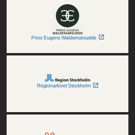
Prins Eugens Waldemarsudde
Regionarkivet Stockholm