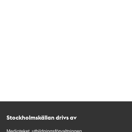
Kontakt
Stockholmskällan
Stockholmskällan drivs av
Medioteket, utbildningsförvaltningen