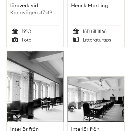
läroverk vid
Henrik Martling
Karlavägen 47-49
1910
1811 till 1868
Tid
Tid
Foto
Litteraturtips
Typ
Typ
Interiör från
Interiör från