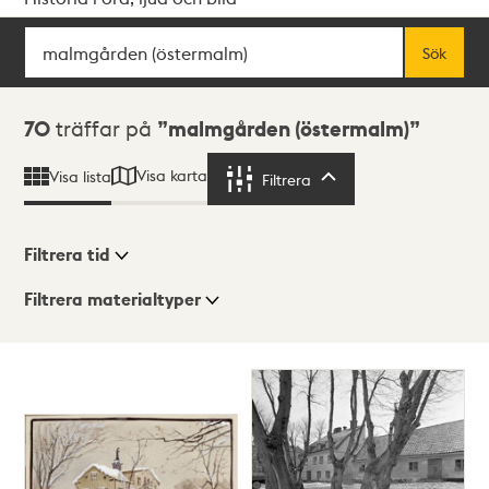
Sök
Fritextsök
Sök
Sökresultat
70
träffar på
malmgården (östermalm)
Visa karta
Visa lista
Filtrera
Filtrera
Filtrera tid
Filtrera materialtyper
Visningsläge
Totalt
70
träffar
Lista
Karta