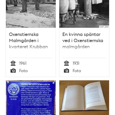
Oxenstiernska
En kvinna späntar
Malmgården i
ved i Oxenstiernska
kvarteret Krubban
malmgården
1961
1931
Tid
Tid
Foto
Foto
Typ
Typ