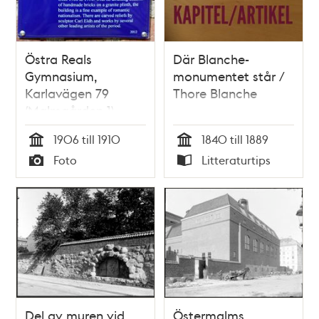
Östra Reals
Där Blanche-
Gymnasium,
monumentet står /
Karlavägen 79
Thore Blanche
(Malmgården 1)
1906 till 1910
1840 till 1889
Tid
Tid
Foto
Litteraturtips
Typ
Typ
Del av muren vid
Östermalms