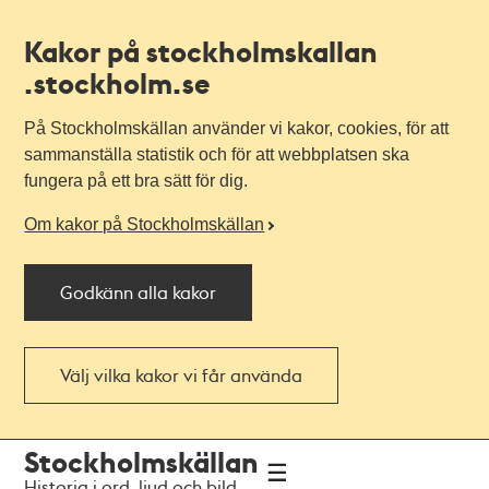
Kakor på stockholmskallan
.stockholm.se
På Stockholmskällan använder vi kakor, cookies, för att
sammanställa statistik och för att webbplatsen ska
fungera på ett bra sätt för dig.
Om kakor på Stockholmskällan
Godkänn alla kakor
Välj vilka kakor vi får använda
Till
Till
Stockholmskällan
navigationen
huvudinnehållet
Historia i ord, ljud och bild