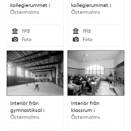
kollegierummet i
kollegierummet i
Östermalms
Östermalms
läroverk, Karlavägen
läroverk, Karlavägen
1912
1912
Tid
Tid
Foto
Foto
Typ
Typ
Interiör från
Interiör från
gymnastiksal i
klassrum i
Östermalms
Östermalms
läroverk, Karlavägen
läroverk, Karlavägen