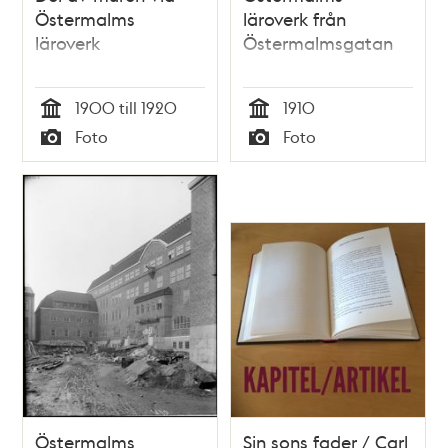
Östermalms
läroverk från
läroverk
Östermalmsgatan
1900 till 1920
1910
Tid
Tid
Foto
Foto
Typ
Typ
Östermalms
Sin sons fader / Carl