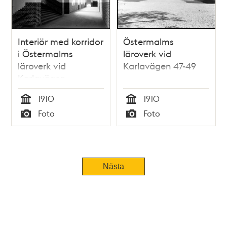
Interiör med korridor
Östermalms
i Östermalms
läroverk vid
läroverk vid
Karlavägen 47-49
Karlavägen
1910
1910
Tid
Tid
Foto
Foto
Typ
Typ
Nästa