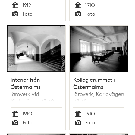
1912
1910
Tid
Tid
Foto
Foto
Typ
Typ
Interiör från
Kollegierummet i
Östermalms
Östermalms
läroverk vid
läroverk, Karlavägen
Karlavägen 47-49
47-49
1910
1910
Tid
Tid
Foto
Foto
Typ
Typ