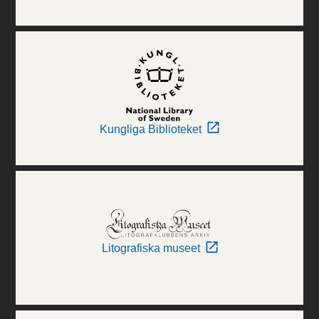
Kungliga Biblioteket
Litografiska museet