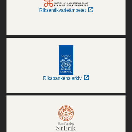
Riksantikvarieämbetet
Riksbankens arkiv