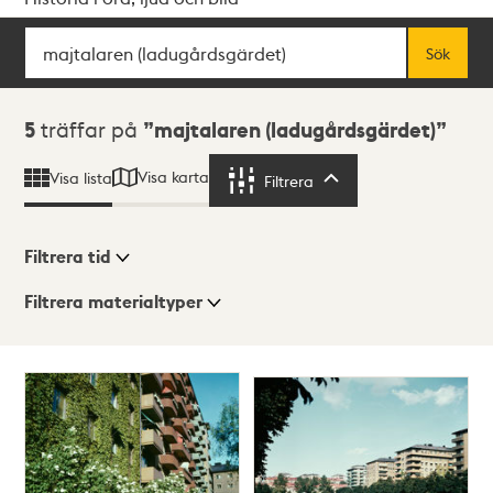
Sök
Fritextsök
Sök
Sökresultat
5
träffar på
majtalaren (ladugårdsgärdet)
Visa karta
Visa lista
Filtrera
Filtrera
Filtrera tid
Filtrera materialtyper
Visningsläge
Totalt
5
träffar
Lista
Karta