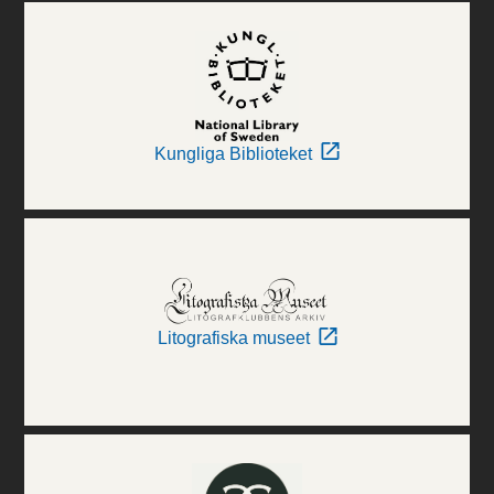
Kungliga Biblioteket
Litografiska museet