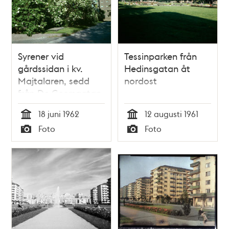
Syrener vid
Tessinparken från
gårdssidan i kv.
Hedinsgatan åt
Majtalaren, sedd
nordost
från De Geersgatan
18 juni 1962
12 augusti 1961
Tid
Tid
Foto
Foto
Typ
Typ