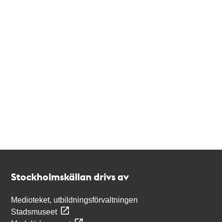
Kontakt
Stockholmskällan
Stockholmskällan drivs av
Medioteket, utbildningsförvaltningen
Stadsmuseet