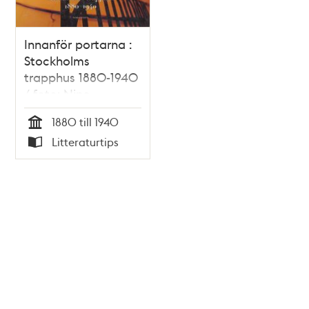
Innanför portarna :
Stockholms
trapphus 1880-1940
/ foto: Nino
Monastra ; text:
1880 till 1940
Olof Antell m.fl.
Tid
Litteraturtips
Typ