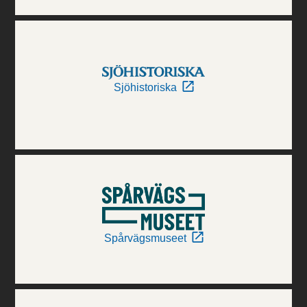
Sjöhistoriska
Spårvägsmuseet