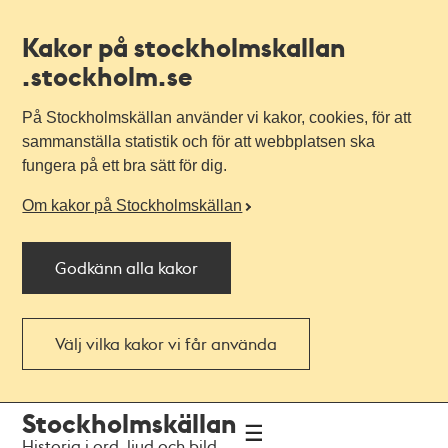
Kakor på stockholmskallan
.stockholm.se
På Stockholmskällan använder vi kakor, cookies, för att
sammanställa statistik och för att webbplatsen ska
fungera på ett bra sätt för dig.
Om kakor på Stockholmskällan
Godkänn alla kakor
Välj vilka kakor vi får använda
Till
Till
Stockholmskällan
navigationen
huvudinnehållet
Historia i ord, ljud och bild