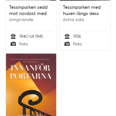
Tessinparken sedd
Tessinparken med
mot nordost med
husen längs dess
omgivande
östra sida
bebyggelse
1940 till 1945
1936
Tid
Tid
Foto
Foto
Typ
Typ