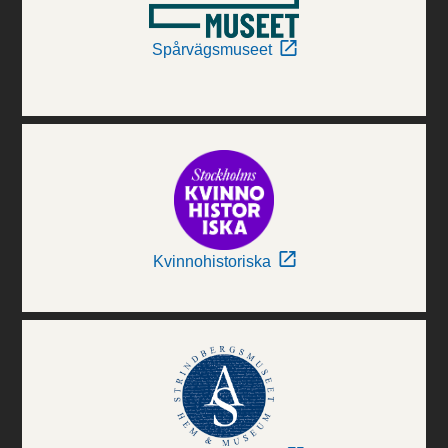
Spårvägsmuseet
Kvinnohistoriska