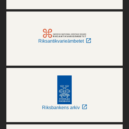
Riksantikvarieämbetet
Riksbankens arkiv