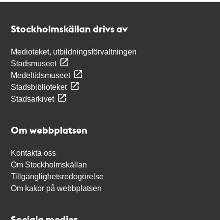
Kontakt
Stockholmskällan
Stockholmskällan drivs av
Medioteket, utbildningsförvaltningen
Stadsmuseet
Medeltidsmuseet
Stadsbiblioteket
Stadsarkivet
Om webbplatsen
Kontakta oss
Om Stockholmskällan
Tillgänglighetsredogörelse
Om kakor på webbplatsen
Sociala medier