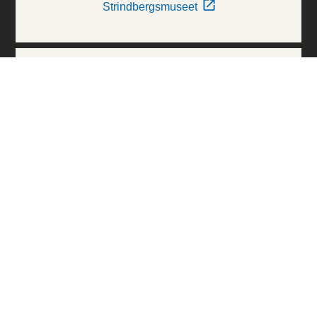
Strindbergsmuseet
Thielska Galleriet
Världskulturmuseerna