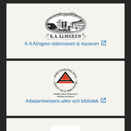
K A Almgren sidenväveri & museum
Arbetarrörelsens arkiv och bibliotek