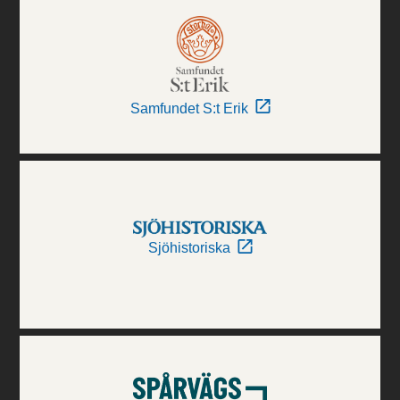
Samfundet S:t Erik
Sjöhistoriska