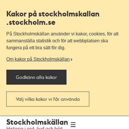
Kakor på stockholmskallan
.stockholm.se
På Stockholmskällan använder vi kakor, cookies, för att
sammanställa statistik och för att webbplatsen ska
fungera på ett bra sätt för dig.
Om kakor på Stockholmskällan
Godkänn alla kakor
Välj vilka kakor vi får använda
Till
Till
Stockholmskällan
navigationen
huvudinnehållet
Historia i ord, ljud och bild