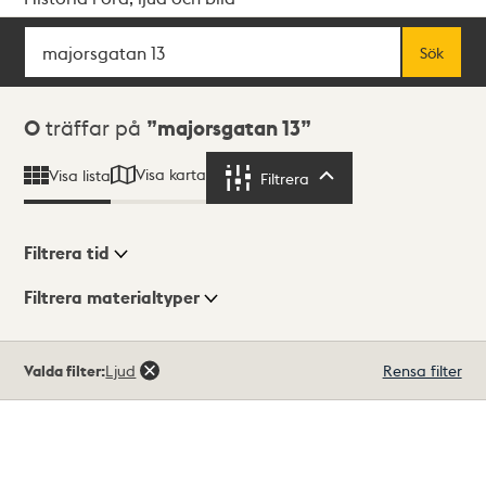
Sök
Fritextsök
Sök
Sökresultat
0
träffar på
majorsgatan 13
Visa karta
Visa lista
Filtrera
Filtrera
Filtrera tid
Filtrera materialtyper
Visningsläge
Totalt
Valda filter:
Ljud
Rensa filter
0
träffar
Lista
Karta