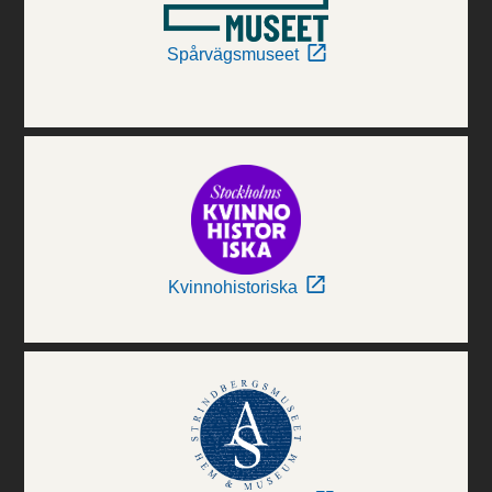
Spårvägsmuseet
Kvinnohistoriska