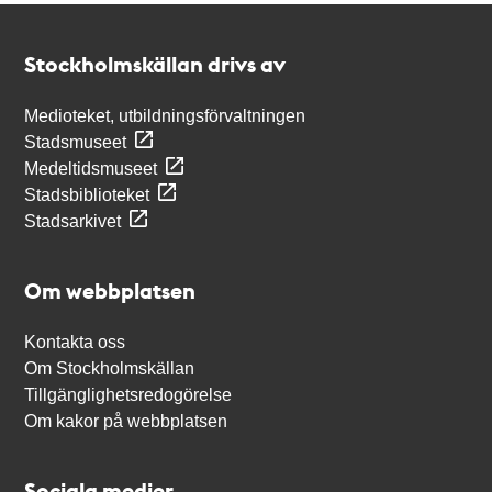
Kontakt
Stockholmskällan
Stockholmskällan drivs av
Medioteket, utbildningsförvaltningen
Stadsmuseet
Medeltidsmuseet
Stadsbiblioteket
Stadsarkivet
Om webbplatsen
Kontakta oss
Om Stockholmskällan
Tillgänglighetsredogörelse
Om kakor på webbplatsen
Sociala medier