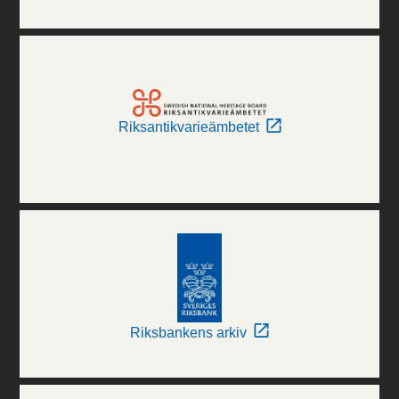
Riksantikvarieämbetet
Riksbankens arkiv