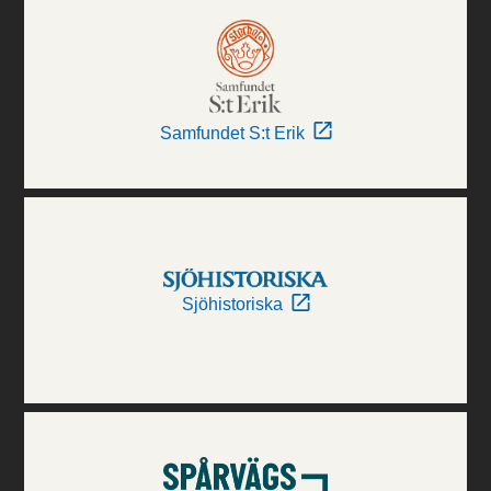
Samfundet S:t Erik
Sjöhistoriska