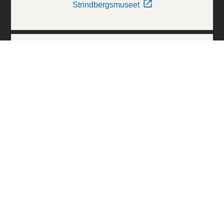
Strindbergsmuseet
Thielska Galleriet
Världskulturmuseerna