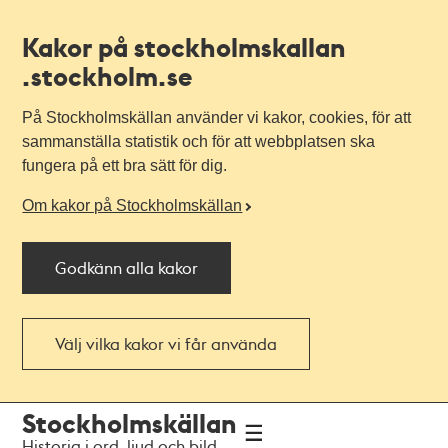
Kakor på stockholmskallan
.stockholm.se
På Stockholmskällan använder vi kakor, cookies, för att
sammanställa statistik och för att webbplatsen ska
fungera på ett bra sätt för dig.
Om kakor på Stockholmskällan
Godkänn alla kakor
Välj vilka kakor vi får använda
Till
Till
Stockholmskällan
navigationen
huvudinnehållet
Historia i ord, ljud och bild