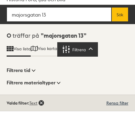
Sök
Fritextsök
Sök
Sökresultat
0
träffar på
majorsgatan 13
Visa karta
Visa lista
Filtrera
Filtrera
Filtrera tid
Filtrera materialtyper
Visningsläge
Totalt
Valda filter:
Text
Rensa filter
0
träffar
Lista
Karta