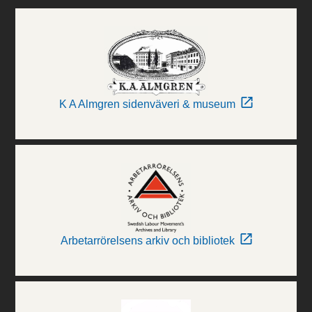
K A Almgren sidenväveri & museum
Arbetarrörelsens arkiv och bibliotek